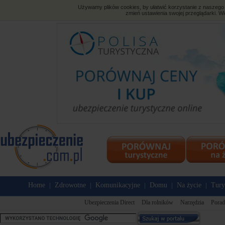
Używamy plików cookies, by ułatwić korzystanie z naszego s
zmień ustawienia swojej przeglądarki. Wi
Home
Zdrowotne
Komunikacyjne
Domu
Na życie
Tury
|
|
|
|
|
Ubezpieczenia Direct
Dla rolników
Narzędzia
Porad