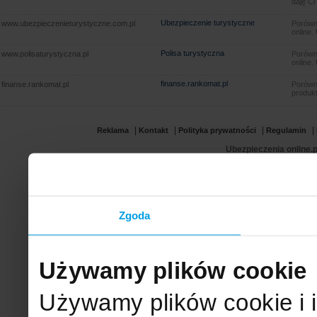
daję Ci
Ubezpieczenie turystyczne
www.ubezpieczenieturystyczne.com.pl
Porówna
online.
Polisa turystyczna
www.polisaturystyczna.pl
Porówna
online.
finanse.rankomat.pl
finanse.rankomat.pl
Porówn
produkt
|
|
|
|
Reklama
Kontakt
Polityka prywatności
Regulamin
Ubezpieczenia online.p
Zgoda
Używamy plików cookie
Używamy plików cookie i 