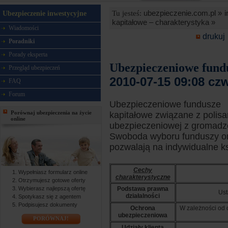
ubezpieczenie.com.pl »
i
Tu jesteś:
Ubezpieczenie inwestycyjne
kapitałowe – charakterystyka »
Wiadomości
drukuj
Poradniki
Porady eksperta
Ubezpieczeniowe fundu
Przegląd ubezpieczeń
2010-07-15 09:08 cz
FAQ
Forum
Ubezpieczeniowe fundusze
Porównaj ubezpieczenia na życie
kapitałowe związane z polisa
online
ubezpieczeniowej z gromadz
Swoboda wyboru funduszy or
pozwalają na indywidualne ks
Cechy
Wypełniasz formularz online
charakterystyczne
Otrzymujesz gotowe oferty
Wybierasz najlepszą ofertę
Podstawa prawna
Ust
działalności
Spotykasz się z agentem
Podpisujesz dokumenty
Ochrona
W zależności od 
ubezpieczeniowa
PORÓWNAJ!
Udziały klienta