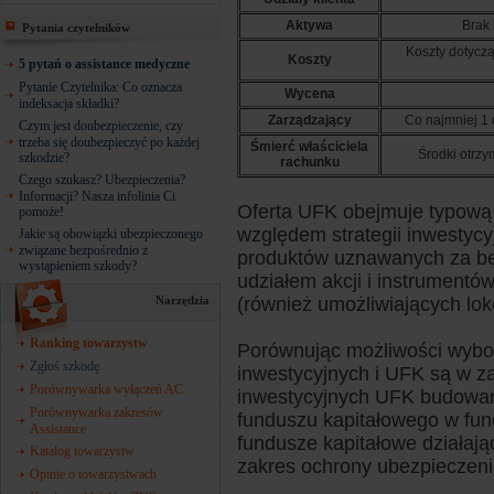
Aktywa
Brak
Pytania czytelników
Koszty dotycz
Koszty
5 pytań o assistance medyczne
Pytanie Czytelnika: Co oznacza
Wycena
indeksacja składki?
Zarządzający
Co najmniej 1
Czym jest doubezpieczenie, czy
trzeba się doubezpieczyć po każdej
Śmierć właściciela
Środki otrzy
szkodzie?
rachunku
Czego szukasz? Ubezpieczenia?
Informacji? Nasza infolinia Ci
Oferta UFK obejmuje typową
pomoże!
względem strategii inwestyc
Jakie są obowiązki ubezpieczonego
związane bezpośrednio z
produktów uznawanych za be
wystąpieniem szkody?
udziałem akcji i instrumentó
Narzędzia
(również umożliwiających lo
Ranking towarzystw
Porównując możliwości wyboru
Zgłoś szkodę
inwestycyjnych i UFK są w za
Porównywarka wyłączeń AC
inwestycyjnych UFK budowan
Porównywarka zakresów
funduszu kapitałowego w fun
Assistance
fundusze kapitałowe działaj
Katalog towarzystw
zakres ochrony ubezpieczeni
Opinie o towarzystwach