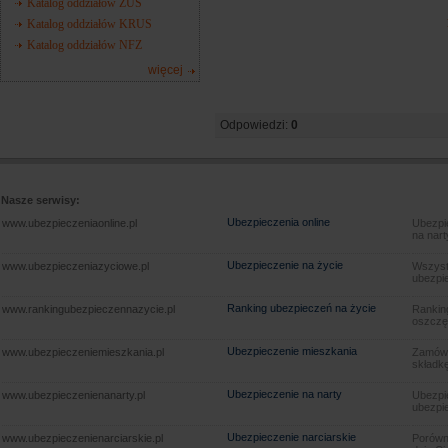
Katalog oddziałów ZUS
Katalog oddziałów KRUS
Katalog oddziałów NFZ
więcej
Odpowiedzi:
0
Nasze serwisy:
Ubezpieczenia online
www.ubezpieczeniaonline.pl
Ubezpie
na nart
Ubezpieczenie na życie
www.ubezpieczeniazyciowe.pl
Wszyst
ubezpie
Ranking ubezpieczeń na życie
www.rankingubezpieczennazycie.pl
Rankin
oszczę
Ubezpieczenie mieszkania
www.ubezpieczeniemieszkania.pl
Zamów u
składkę
Ubezpieczenie na narty
www.ubezpieczenienanarty.pl
Ubezpie
ubezpie
Ubezpieczenie narciarskie
www.ubezpieczenienarciarskie.pl
Porówna