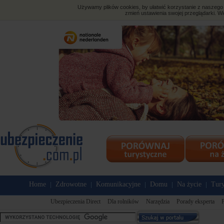
Używamy plików cookies, by ułatwić korzystanie z naszego s
zmień ustawienia swojej przeglądarki. Wi
Home
Zdrowotne
Komunikacyjne
Domu
Na życie
Tury
|
|
|
|
|
Ubezpieczenia Direct
Dla rolników
Narzędzia
Porady eksperta