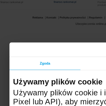
finanse.rankomat.pl
finanse.rankomat.pl
Porówn
produkt
|
|
|
|
Reklama
Kontakt
Polityka prywatności
Regulamin
Ubezpieczenia online.p
Zgoda
Używamy plików cookie
Używamy plików cookie i 
Pixel lub API), aby mier