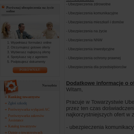
- Ubezpieczenia zdrowotne
Porównaj ubezpieczenia na życie
online
- Ubezpieczenia komunikacyjne
- Ubezpieczenia mieszkań i domów
- Ubezpieczenia na życie
- Ubezpieczenia NNW
Wypełniasz formularz online
Otrzymujesz gotowe oferty
- Ubezpieczenia inwestycyjne
Wybierasz najlepszą ofertę
Spotykasz się z agentem
- Ubezpieczenia ochrony prawnej
Podpisujesz dokumenty
- Ubezpieczenia dla przedsiębiorców
PORÓWNAJ!
Dodatkowe informacje o of
Narzędzia
Witam,
Ranking towarzystw
Pracuje w Towarzystwie Ube
Zgłoś szkodę
przez ten czas doświadczen
Porównywarka wyłączeń AC
najkorzystniejszych ofert w 
Porównywarka zakresów
Assistance
Katalog towarzystw
- ubezpieczenia komunikac
Opinie o towarzystwach