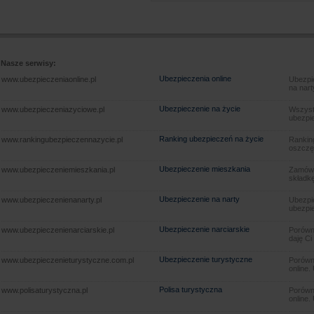
Nasze serwisy:
Ubezpieczenia online
www.ubezpieczeniaonline.pl
Ubezpie
na nart
Ubezpieczenie na życie
www.ubezpieczeniazyciowe.pl
Wszyst
ubezpie
Ranking ubezpieczeń na życie
www.rankingubezpieczennazycie.pl
Rankin
oszczę
Ubezpieczenie mieszkania
www.ubezpieczeniemieszkania.pl
Zamów u
składkę
Ubezpieczenie na narty
www.ubezpieczenienanarty.pl
Ubezpie
ubezpie
Ubezpieczenie narciarskie
www.ubezpieczenienarciarskie.pl
Porówna
daję Ci
Ubezpieczenie turystyczne
www.ubezpieczenieturystyczne.com.pl
Porówna
online.
Polisa turystyczna
www.polisaturystyczna.pl
Porówna
online.