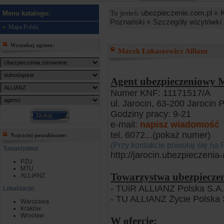
ubezpieczenie.com.pl »
Tu jesteś:
Menu katalogu:
Poznański »
Szczegóły wizytówki 
Mapa Polski
Wyszukaj agenta:
Marek Łukaszewicz Allianz
Agent ubezpieczeniowy M
Numer KNF: 11171517/A
ul. Jarocin, 63-200 Jarocin 
Godziny pracy: 9-21
e-mail:
napisz wiadomość
tel. 6072
...(pokaż numer)
Najczciej poszukiwane:
(Przy kontakcie powołaj się na 
Towarzystwa:
http://jarocin.ubezpieczenia-a
PZU
MTU
Towarzystwa ubezpiecze
ALLIANZ
- TUiR ALLIANZ Polska S.A.
Lokalizacje:
- TU ALLIANZ Życie Polska 
Warszawa
Kraków
Wrocław
W ofercie: