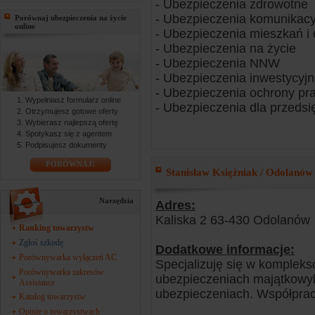
- Ubezpieczenia zdrowotne
- Ubezpieczenia komunikacy
Porównaj ubezpieczenia na życie
online
- Ubezpieczenia mieszkań 
- Ubezpieczenia na życie
- Ubezpieczenia NNW
- Ubezpieczenia inwestycyj
- Ubezpieczenia ochrony pr
Wypełniasz formularz online
- Ubezpieczenia dla przedsi
Otrzymujesz gotowe oferty
Wybierasz najlepszą ofertę
Spotykasz się z agentem
Podpisujesz dokumenty
PORÓWNAJ!
Stanisław Księżniak / Odolanów
Narzędzia
Adres:
Kaliska 2 63-430 Odolanów
Ranking towarzystw
Zgłoś szkodę
Dodatkowe informacje:
Porównywarka wyłączeń AC
Specjalizuję się w komplek
Porównywarka zakresów
ubezpieczeniach majątkowyh
Assistance
ubezpieczeniach. Współpracu
Katalog towarzystw
Opinie o towarzystwach