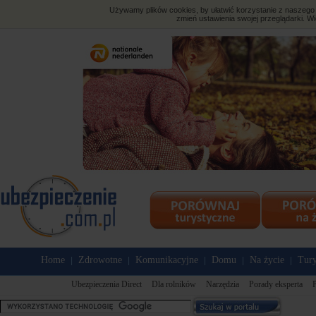
Używamy plików cookies, by ułatwić korzystanie z naszego s
zmień ustawienia swojej przeglądarki. Wi
Home
Zdrowotne
Komunikacyjne
Domu
Na życie
Tury
|
|
|
|
|
Ubezpieczenia Direct
Dla rolników
Narzędzia
Porady eksperta