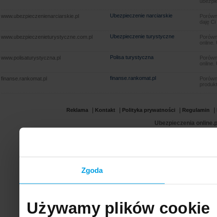
ubezpie
Ubezpieczenie narciarskie
www.ubezpieczenienarciarskie.pl
Porówna
daję Ci
Ubezpieczenie turystyczne
www.ubezpieczenieturystyczne.com.pl
Porówna
online.
Polisa turystyczna
www.polisaturystyczna.pl
Porówna
online.
finanse.rankomat.pl
finanse.rankomat.pl
Porówn
produkt
|
|
|
|
Reklama
Kontakt
Polityka prywatności
Regulamin
Ubezpieczenia online.p
Zgoda
Używamy plików cookie