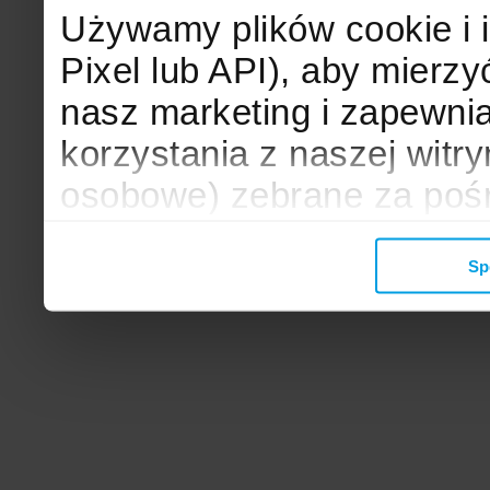
Używamy plików cookie i 
Pixel lub API), aby mier
nasz marketing i zapewni
korzystania z naszej witr
osobowe) zebrane za poś
mogą zostać wykorzystane
Sp
wyświetlanych Ci reklam. 
zbieramy, udostępniamy 
społecznościowym oraz f
analitycznym, z którymi w
łączyć te informacje z inn
przekazałeś, korzystając 