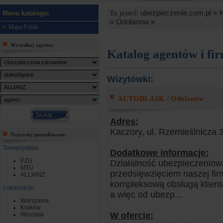
ubezpieczenie.com.pl »
Tu jesteś:
Menu katalogu:
»
Odolanów »
Mapa Polski
Wyszukaj agenta:
Katalog agentów i fi
Wizytówki:
AUTOBLASK / Odolanów
Adres:
Kaczory, ul. Rzemieślnicza
Najczciej poszukiwane:
Towarzystwa:
Dodatkowe informacje:
PZU
Działalność ubezpieczeniow
MTU
przedsięwzięciem naszej fi
ALLIANZ
kompleksową obsługą klient
Lokalizacje:
a więc od ubezp...
Warszawa
Kraków
W ofercie:
Wrocław