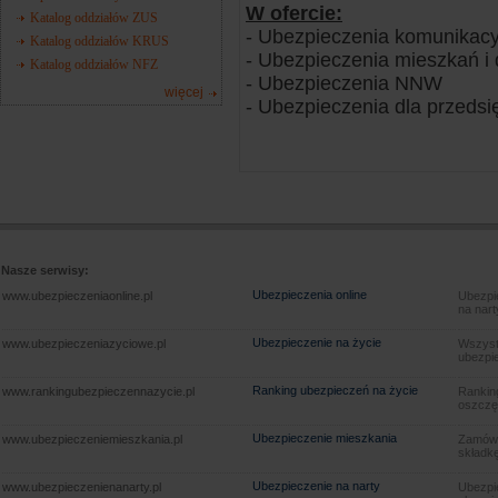
W ofercie:
Katalog oddziałów ZUS
- Ubezpieczenia komunikacy
Katalog oddziałów KRUS
- Ubezpieczenia mieszkań 
Katalog oddziałów NFZ
- Ubezpieczenia NNW
więcej
- Ubezpieczenia dla przedsi
Nasze serwisy:
Ubezpieczenia online
www.ubezpieczeniaonline.pl
Ubezpie
na nart
Ubezpieczenie na życie
www.ubezpieczeniazyciowe.pl
Wszyst
ubezpie
Ranking ubezpieczeń na życie
www.rankingubezpieczennazycie.pl
Rankin
oszczę
Ubezpieczenie mieszkania
www.ubezpieczeniemieszkania.pl
Zamów u
składkę
Ubezpieczenie na narty
www.ubezpieczenienanarty.pl
Ubezpie