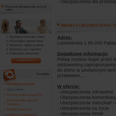
- Ubezpieczenia dla przedsi
Porównaj ubezpieczenia na życie
online
BROKUS UBEZPIECZENIA / Pa
Adres:
Wypełniasz formularz online
Otrzymujesz gotowe oferty
Lutomierska 1 95-200 Pabia
Wybierasz najlepszą ofertę
Spotykasz się z agentem
Dodatkowe informacje:
Podpisujesz dokumenty
Polisę możesz kupić przez t
PORÓWNAJ!
oddzwonimy,zaproponujemy of
do domu w umówionym termi
Narzędzia
przelewem....
Ranking towarzystw
W ofercie:
Zgłoś szkodę
- Ubezpieczenia zdrowotne
Porównywarka wyłączeń AC
- Ubezpieczenia komunikacy
Porównywarka zakresów
- Ubezpieczenia mieszkań 
Assistance
- Ubezpieczenia na życie
Katalog towarzystw
- Ubezpieczenia NNW
Opinie o towarzystwach