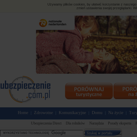
Używamy plików cookies, by ułatwić korzystanie z naszego s
zmień ustawienia swojej przeglądarki. Wi
Home
Zdrowotne
Komunikacyjne
Domu
Na życie
Tury
|
|
|
|
|
Ubezpieczenia Direct
Dla rolników
Narzędzia
Porady eksperta