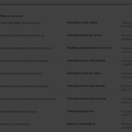
Nasze serwisy:
Ubezpieczenia online
www.ubezpieczeniaonline.pl
Ubezpie
na nart
Ubezpieczenie na życie
www.ubezpieczeniazyciowe.pl
Wszyst
ubezpie
Ranking ubezpieczeń na życie
www.rankingubezpieczennazycie.pl
Rankin
oszczę
Ubezpieczenie mieszkania
www.ubezpieczeniemieszkania.pl
Zamów u
składkę
Ubezpieczenie na narty
www.ubezpieczenienanarty.pl
Ubezpie
ubezpie
Ubezpieczenie narciarskie
www.ubezpieczenienarciarskie.pl
Porówna
daję Ci
Ubezpieczenie turystyczne
www.ubezpieczenieturystyczne.com.pl
Porówna
online.
Polisa turystyczna
www.polisaturystyczna.pl
Porówna
online.
finanse.rankomat.pl
finanse.rankomat.pl
Porówn
produkt