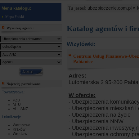
ubezpieczenie.com.pl »
Tu jesteś:
Menu katalogu:
Mapa Polski
Katalog agentów i fi
Wyszukaj agenta:
Wizytówki:
Centrum Usług Finansowo-Ubez
Pabianice
Adres:
Lutomierska 2 95-200 Pabia
Najczciej poszukiwane:
Towarzystwa:
W ofercie:
PZU
- Ubezpieczenia komunikacy
MTU
- Ubezpieczenia mieszkań 
ALLIANZ
- Ubezpieczenia na życie
Lokalizacje:
- Ubezpieczenia NNW
Warszawa
- Ubezpieczenia inwestycyj
Kraków
- Ubezpieczenia ochrony pr
Wrocław