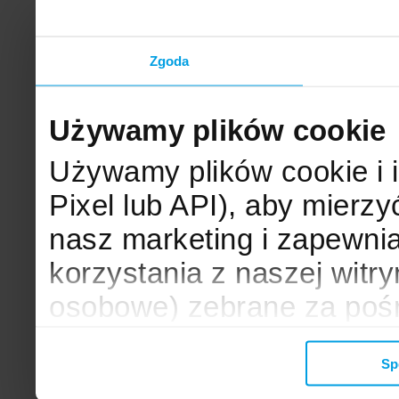
Zgoda
Używamy plików cookie
Używamy plików cookie i 
Pixel lub API), aby mier
nasz marketing i zapewni
korzystania z naszej witr
osobowe) zebrane za poś
mogą zostać wykorzystane
Sp
wyświetlanych Ci reklam. 