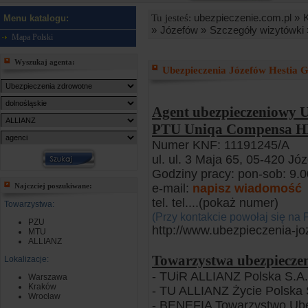
ubezpieczenie.com.pl »
Tu jesteś:
Menu katalogu:
»
Józefów »
Szczegóły wizytówki 
Mapa Polski
Wyszukaj agenta:
Ubezpieczenia Józefów Hestia 
Agent ubezpieczeniowy U
PTU Uniqa Compensa HDI
Numer KNF: 11191245/A
ul. ul. 3 Maja 65, 05-420 Jó
Godziny pracy: pon-sob: 9.
Najczciej poszukiwane:
e-mail:
napisz wiadomość
tel. tel.
...(pokaż numer)
Towarzystwa:
(Przy kontakcie powołaj się na 
PZU
http://www.ubezpieczenia-jo
MTU
ALLIANZ
Towarzystwa ubezpiecze
Lokalizacje:
- TUiR ALLIANZ Polska S.A.
Warszawa
Kraków
- TU ALLIANZ Życie Polska 
Wrocław
- BENEFIA Towarzystwo Ube