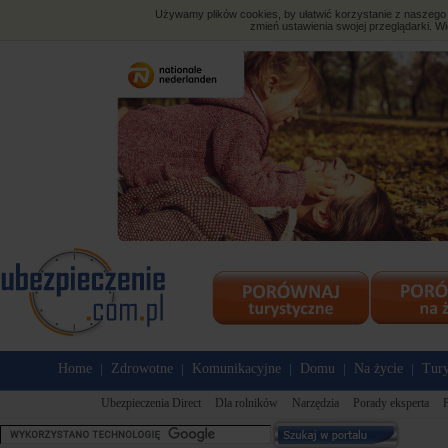
Używamy plików cookies, by ułatwić korzystanie z naszego s
zmień ustawienia swojej przeglądarki. Wi
Home
Zdrowotne
Komunikacyjne
Domu
Na życie
Tury
|
|
|
|
|
Ubezpieczenia Direct
Dla rolników
Narzędzia
Porady eksperta