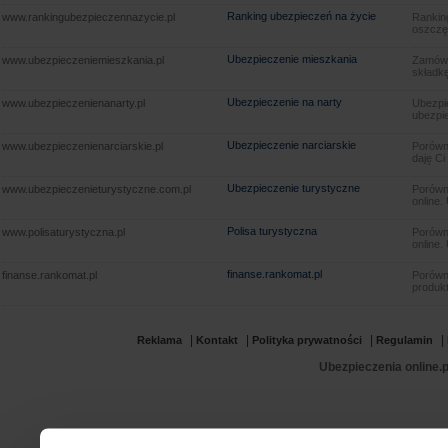
Ranking ubezpieczeń na życie
www.rankingubezpieczennazycie.pl
Rankin
oszczę
Ubezpieczenie mieszkania
www.ubezpieczeniemieszkania.pl
Zamów u
składkę
Ubezpieczenie na narty
www.ubezpieczenienanarty.pl
Ubezpie
ubezpie
Ubezpieczenie narciarskie
www.ubezpieczenienarciarskie.pl
Porówna
daję Ci
Ubezpieczenie turystyczne
www.ubezpieczenieturystyczne.com.pl
Porówna
online.
Polisa turystyczna
www.polisaturystyczna.pl
Porówna
online.
finanse.rankomat.pl
finanse.rankomat.pl
Porówn
produkt
|
|
|
|
Reklama
Kontakt
Polityka prywatności
Regulamin
Ubezpieczenia online.p