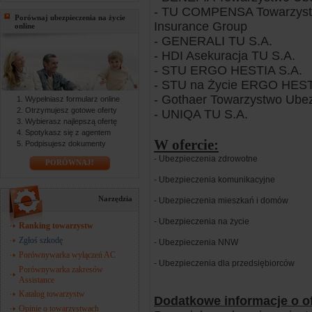
- TU COMPENSA Towarzystw
Porównaj ubezpieczenia na życie
Insurance Group
online
- GENERALI TU S.A.
- HDI Asekuracja TU S.A.
- STU ERGO HESTIA S.A.
- STU na Życie ERGO HEST
- Gothaer Towarzystwo Ube
Wypełniasz formularz online
Otrzymujesz gotowe oferty
- UNIQA TU S.A.
Wybierasz najlepszą ofertę
Spotykasz się z agentem
W ofercie:
Podpisujesz dokumenty
- Ubezpieczenia zdrowotne
PORÓWNAJ!
- Ubezpieczenia komunikacyjne
Narzędzia
- Ubezpieczenia mieszkań i domów
- Ubezpieczenia na życie
Ranking towarzystw
Zgłoś szkodę
- Ubezpieczenia NNW
Porównywarka wyłączeń AC
- Ubezpieczenia dla przedsiębiorców
Porównywarka zakresów
Assistance
Katalog towarzystw
Dodatkowe informacje o of
Opinie o towarzystwach