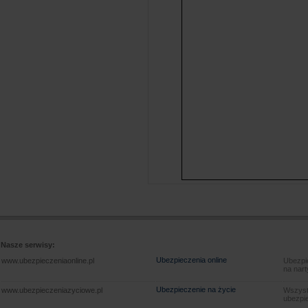
Nasze serwisy:
Ubezpieczenia online
www.ubezpieczeniaonline.pl
Ubezpie
na nart
Ubezpieczenie na życie
www.ubezpieczeniazyciowe.pl
Wszyst
ubezpie