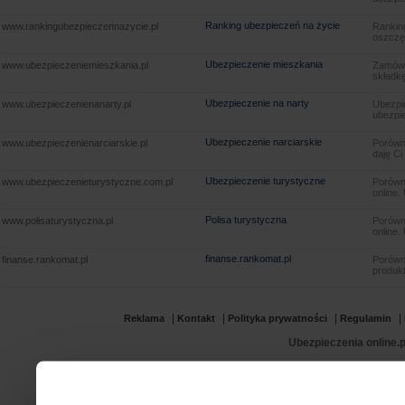
Ranking ubezpieczeń na życie
www.rankingubezpieczennazycie.pl
Rankin
oszczę
Ubezpieczenie mieszkania
www.ubezpieczeniemieszkania.pl
Zamów u
składkę
Ubezpieczenie na narty
www.ubezpieczenienanarty.pl
Ubezpie
ubezpie
Ubezpieczenie narciarskie
www.ubezpieczenienarciarskie.pl
Porówna
daję Ci
Ubezpieczenie turystyczne
www.ubezpieczenieturystyczne.com.pl
Porówna
online.
Polisa turystyczna
www.polisaturystyczna.pl
Porówna
online.
finanse.rankomat.pl
finanse.rankomat.pl
Porówn
produkt
|
|
|
|
Reklama
Kontakt
Polityka prywatności
Regulamin
Ubezpieczenia online.p