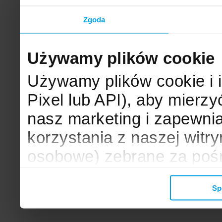
Zgoda
Używamy plików cookie
Używamy plików cookie i 
Pixel lub API), aby mier
nasz marketing i zapewni
korzystania z naszej witr
osobowe) zebrane za poś
mogą zostać wykorzystane
Sp
wyświetlanych Ci reklam. 
zbieramy, udostępniamy 