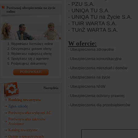
- PZU S.A.
Porównaj ubezpieczenia na życie
- UNIQA TU S.A.
online
- UNIQA TU na Życie S.A.
- TUiR WARTA S.A.
- TUnŻ WARTA S.A.
W ofercie:
Wypełniasz formularz online
Otrzymujesz gotowe oferty
- Ubezpieczenia zdrowotne
Wybierasz najlepszą ofertę
Spotykasz się z agentem
- Ubezpieczenia komunikacyjne
Podpisujesz dokumenty
- Ubezpieczenia mieszkań i domów
PORÓWNAJ!
- Ubezpieczenia na życie
- Ubezpieczenia NNW
Narzędzia
- Ubezpieczenia ochrony prawnej
Ranking towarzystw
- Ubezpieczenia dla przedsiębiorców
Zgłoś szkodę
Porównywarka wyłączeń AC
Porównywarka zakresów
Assistance
Katalog towarzystw
Opinie o towarzystwach