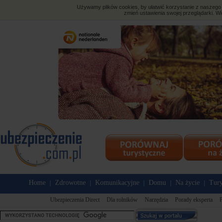
Używamy plików cookies, by ułatwić korzystanie z naszego s
zmień ustawienia swojej przeglądarki. Wi
Home
Zdrowotne
Komunikacyjne
Domu
Na życie
Tury
|
|
|
|
|
Ubezpieczenia Direct
Dla rolników
Narzędzia
Porady eksperta