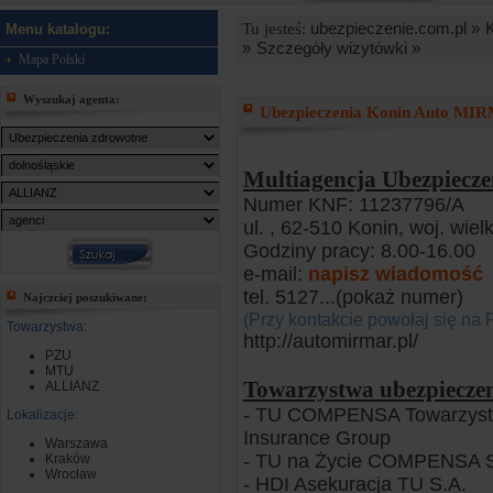
ubezpieczenie.com.pl »
Tu jesteś:
Menu katalogu:
»
Szczegóły wizytówki »
Mapa Polski
Wyszukaj agenta:
Ubezpieczenia Konin Auto MI
Multiagencja Ubezpiec
Numer KNF: 11237796/A
ul. , 62-510 Konin, woj. wiel
Godziny pracy: 8.00-16.00
e-mail:
napisz wiadomość
tel. 5127
...(pokaż numer)
Najczciej poszukiwane:
(Przy kontakcie powołaj się na 
Towarzystwa:
http://automirmar.pl/
PZU
MTU
Towarzystwa ubezpiecze
ALLIANZ
- TU COMPENSA Towarzystw
Lokalizacje:
Insurance Group
Warszawa
- TU na Życie COMPENSA 
Kraków
Wrocław
- HDI Asekuracja TU S.A.