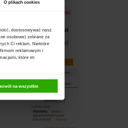
O plikach cookies
ajność, dostosowywać nasz
dane osobowe) zebrane za
nych Ci reklam. Niektóre
 firmom reklamowym i
macjami, które im
Słownik ubezpieczeniowy
Wpisz szukane słowo
ezwól na wszystkie
Losowy termin:
Hipoteka
- jedno z
ograniczonych praw
rzeczowych ...
więcej»