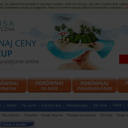
, by ułatwić korzystanie z naszego serwisu. Jeśli nie chcesz, aby pliki cookies były zap
eń ustawienia swojej przeglądarki. Więcej na temat naszej polityki prywatności znajdziesz
tu
e
Domu
Na życie
Turystyczne
Inwestycyjne
Dla firm
NNW
|
|
|
|
|
|
|
Dla rolników
Narzędzia
Porady eksperta
Przegląd ubezpieczeń
Wywiady
Znajdź a