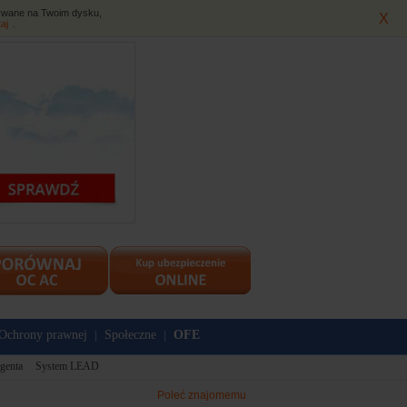
isywane na Twoim dysku,
X
taj
.
Ochrony prawnej
Społeczne
OFE
|
|
genta
System LEAD
Poleć znajomemu