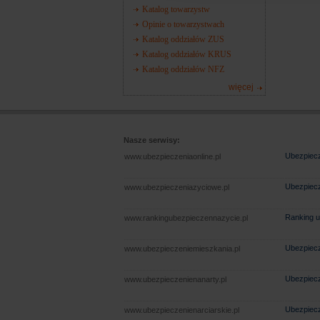
Katalog towarzystw
Opinie o towarzystwach
Katalog oddziałów ZUS
Katalog oddziałów KRUS
Katalog oddziałów NFZ
więcej
Nasze serwisy:
Ubezpiecz
www.ubezpieczeniaonline.pl
Ubezpiecz
www.ubezpieczeniazyciowe.pl
Ranking u
www.rankingubezpieczennazycie.pl
Ubezpiecz
www.ubezpieczeniemieszkania.pl
Ubezpiecz
www.ubezpieczenienanarty.pl
Ubezpiecz
www.ubezpieczenienarciarskie.pl