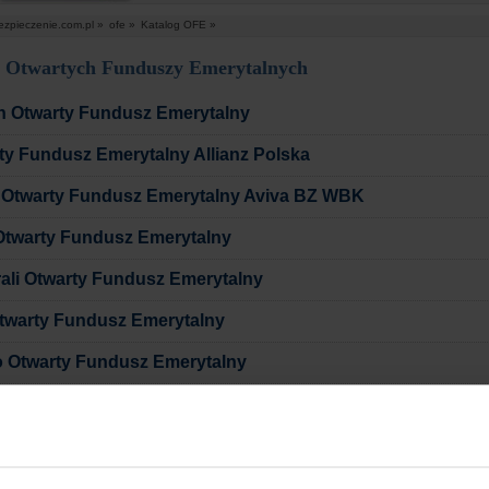
ezpieczenie.com.pl »
ofe »
Katalog OFE »
g Otwartych Funduszy Emerytalnych
 Otwarty Fundusz Emerytalny
ty Fundusz Emerytalny Allianz Polska
 Otwarty Fundusz Emerytalny Aviva BZ WBK
twarty Fundusz Emerytalny
ali Otwarty Fundusz Emerytalny
twarty Fundusz Emerytalny
 Otwarty Fundusz Emerytalny
P Bankowy Otwarty Fundusz Emerytalny
ty Fundusz Emerytalny Pocztylion
ty Fundusz Emerytalny Polsat