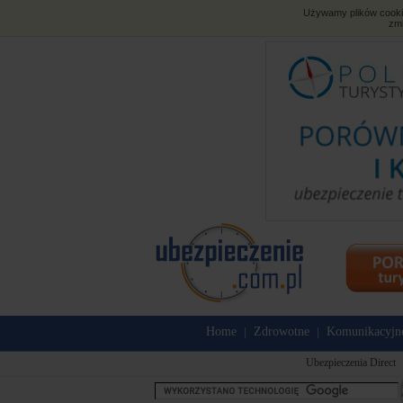
Używamy plików cookies
zmi
Home
Zdrowotne
Komunikacyjn
|
|
Ubezpieczenia Direct