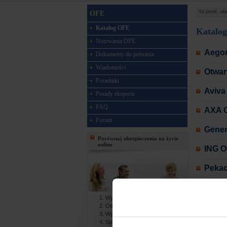
Tu jesteś:
ub
OFE
Katalog OFE
Katalo
Notowania OFE
Aegon
Dokumenty do pobrania
Wiadomości
Otwar
Poradniki
Aviva
Porady eksperta
FAQ
AXA O
Forum
Gener
Porównaj ubezpieczenia na życie
online
ING O
Pekao
PKO B
Wypełniasz formularz online
Otwar
Otrzymujesz gotowe oferty
Wybierasz najlepszą ofertę
Spotykasz się z agentem
Otwar