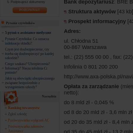
Bank depozytariusz
: BRE 
Podpisujesz dokumenty
PORÓWNAJ!
Struktura aktywów
[43 kb
Prospekt informacyjny
[4
Pytania czytelników
Adres:
5 pytań o assistance medyczne
Pytanie Czytelnika: Co oznacza
ul. Chłodna 51
indeksacja składki?
00-867 Warszawa
Czym jest doubezpieczenie, czy
trzeba się doubezpieczyć po każdej
tel.: (22) 555 00 00 , fax: (2
szkodzie?
Czego szukasz? Ubezpieczenia?
Infolinia 0 801 200 200
Informacji? Nasza infolinia Ci
pomoże!
http://www.axa-polska.pl/nav
Jakie są obowiązki ubezpieczonego
związane bezpośrednio z
Opłata za zarządzanie
(mies
wystąpieniem szkody?
netto):
Narzędzia
do 8 mld zł - 0,045 %
Ranking towarzystw
od 8 do 20 mld zł - 3,6 mln 
Zgłoś szkodę
Porównywarka wyłączeń AC
od 20 do 35 mld zł - 8,4 mln
Porównywarka zakresów
Assistance
od 35 do 45 mld zł - 13,2 ml