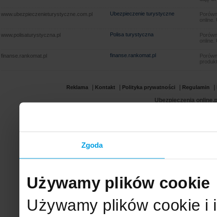
Ubezpieczenie turystyczne
www.ubezpieczenieturystyczne.com.pl
Porówna
online.
Polisa turystyczna
www.polisaturystyczna.pl
Porówna
online.
finanse.rankomat.pl
finanse.rankomat.pl
Porówn
produkt
|
|
|
|
Reklama
Kontakt
Polityka prywatności
Regulamin
Ubezpieczenia online.p
Zgoda
Używamy plików cookie
Używamy plików cookie i 