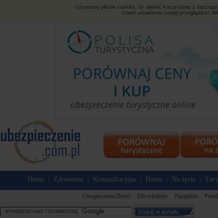
Używamy plików cookies, by ułatwić korzystanie z naszego s
zmień ustawienia swojej przeglądarki. Wi
Home
Zdrowotne
Komunikacyjne
Domu
Na życie
Tury
|
|
|
|
|
Ubezpieczenia Direct
Dla rolników
Narzędzia
Porad