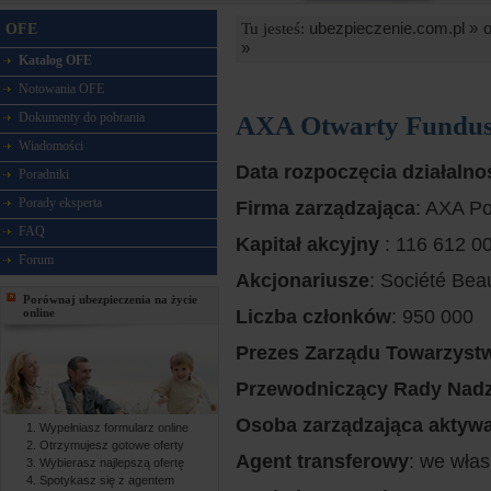
ubezpieczenie.com.pl »
o
Tu jesteś:
OFE
»
Katalog OFE
Notowania OFE
Dokumenty do pobrania
AXA Otwarty Fundus
Wiadomości
Data rozpoczęcia działalno
Poradniki
Porady eksperta
Firma zarządzająca
: AXA P
FAQ
Kapitał akcyjny
: 116 612 00
Forum
Akcjonariusze
: Société Bea
Porównaj ubezpieczenia na życie
online
Liczba członków
: 950 000
Prezes Zarządu Towarzyst
Przewodniczący Rady Nadz
Osoba zarządzająca aktyw
Wypełniasz formularz online
Otrzymujesz gotowe oferty
Agent transferowy
: we wła
Wybierasz najlepszą ofertę
Spotykasz się z agentem