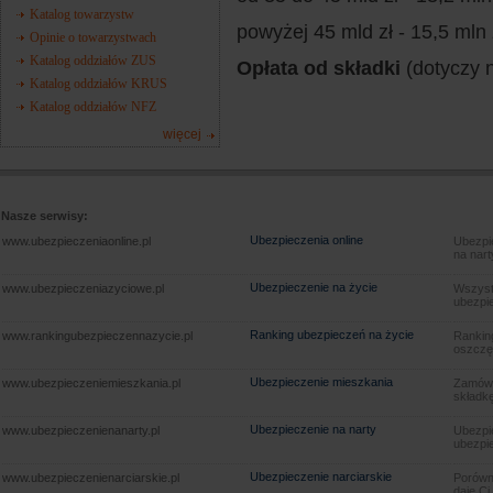
Katalog towarzystw
powyżej 45 mld zł - 15,5 mln 
Opinie o towarzystwach
Katalog oddziałów ZUS
Opłata od składki
(dotyczy 
Katalog oddziałów KRUS
Katalog oddziałów NFZ
więcej
Nasze serwisy:
Ubezpieczenia online
www.ubezpieczeniaonline.pl
Ubezpie
na nart
Ubezpieczenie na życie
www.ubezpieczeniazyciowe.pl
Wszyst
ubezpie
Ranking ubezpieczeń na życie
www.rankingubezpieczennazycie.pl
Rankin
oszczę
Ubezpieczenie mieszkania
www.ubezpieczeniemieszkania.pl
Zamów u
składkę
Ubezpieczenie na narty
www.ubezpieczenienanarty.pl
Ubezpie
ubezpie
Ubezpieczenie narciarskie
www.ubezpieczenienarciarskie.pl
Porówna
daję Ci