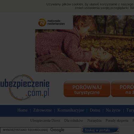
Używamy plików cookies, by ułatwić korzystanie z naszego s
zmień ustawienia swojej przeglądarki. Wi
Home
Zdrowotne
Komunikacyjne
Domu
Na życie
Tury
|
|
|
|
|
Ubezpieczenia Direct
Dla rolników
Narzędzia
Porady eksperta