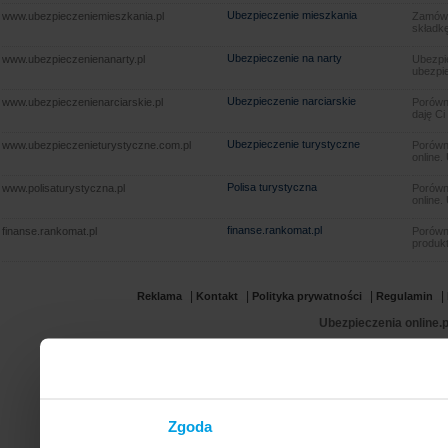
Ubezpieczenie mieszkania
www.ubezpieczeniemieszkania.pl
Zamów u
składkę
Ubezpieczenie na narty
www.ubezpieczenienanarty.pl
Ubezpie
ubezpie
Ubezpieczenie narciarskie
www.ubezpieczenienarciarskie.pl
Porówna
daję Ci
Ubezpieczenie turystyczne
www.ubezpieczenieturystyczne.com.pl
Porówna
online.
Polisa turystyczna
www.polisaturystyczna.pl
Porówna
online.
finanse.rankomat.pl
finanse.rankomat.pl
Porówn
produkt
|
|
|
|
Reklama
Kontakt
Polityka prywatności
Regulamin
Ubezpieczenia online.p
Zgoda