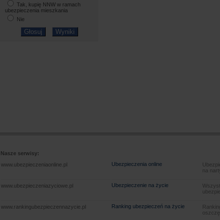
Tak, kupię NNW w ramach
ubezpieczenia mieszkania
Nie
Nasze serwisy:
Ubezpieczenia online
www.ubezpieczeniaonline.pl
Ubezpie
na nart
Ubezpieczenie na życie
www.ubezpieczeniazyciowe.pl
Wszyst
ubezpie
Ranking ubezpieczeń na życie
www.rankingubezpieczennazycie.pl
Rankin
oszczę