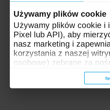
Używamy plików cookie
Używamy plików cookie i 
Pixel lub API), aby mier
nasz marketing i zapewni
korzystania z naszej witr
osobowe) zebrane za poś
mogą zostać wykorzystane
Sp
wyświetlanych Ci reklam. 
zbieramy, udostępniamy 
społecznościowym oraz f
analitycznym, z którymi w