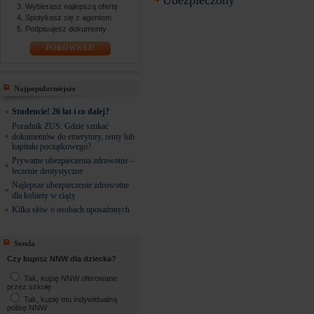
Ubezpieczony
Wybierasz najlepszą ofertę
Spotykasz się z agentem
Podpisujesz dokumenty
PORÓWNAJ!
Najpopularniejsze
Studencie! 26 lat i co dalej?
Poradnik ZUS: Gdzie szukać
dokumentów do emerytury, renty lub
kapitału początkowego?
Prywatne ubezpieczenia zdrowotne –
leczenie dentystyczne
Najlepsze ubezpieczenie zdrowotne
dla kobiety w ciąży
Kilka słów o osobach uposażonych
Sonda
Czy kupisz NNW dla dziecka?
Tak, kupię NNW oferowane
przez szkołę
Tak, kupię mu indywidualną
polisę NNW