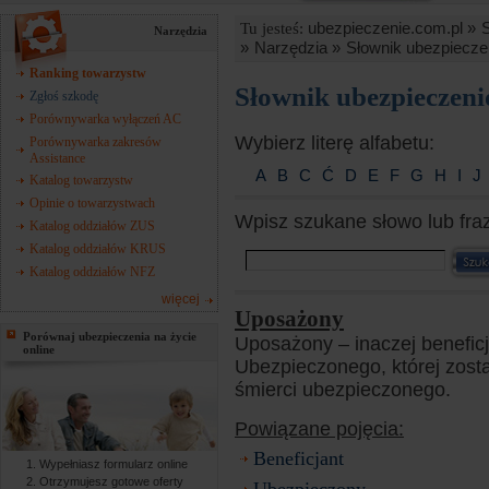
ubezpieczenie.com.pl »
Tu jesteś:
Narzędzia
»
Narzędzia »
Słownik ubezpiecze
Ranking towarzystw
Słownik ubezpieczen
Zgłoś szkodę
Porównywarka wyłączeń AC
Wybierz literę alfabetu:
Porównywarka zakresów
Assistance
A
B
C
Ć
D
E
F
G
H
I
J
Katalog towarzystw
Opinie o towarzystwach
Wpisz szukane słowo lub fra
Katalog oddziałów ZUS
Katalog oddziałów KRUS
Katalog oddziałów NFZ
więcej
Uposażony
Porównaj ubezpieczenia na życie
Uposażony – inaczej benefic
online
Ubezpieczonego, której zost
śmierci ubezpieczonego.
Powiązane pojęcia:
Beneficjant
Wypełniasz formularz online
Otrzymujesz gotowe oferty