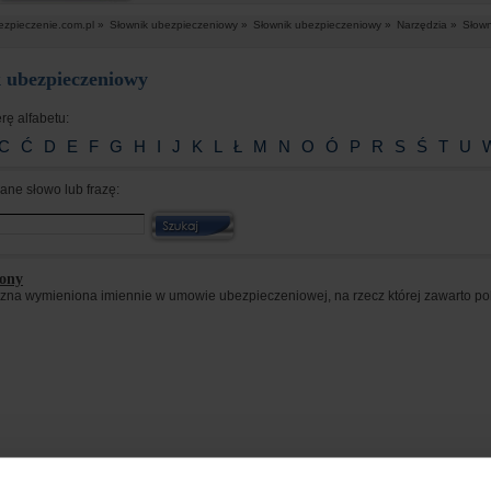
ezpieczenie.com.pl »
Słownik ubezpieczeniowy »
Słownik ubezpieczeniowy »
Narzędzia »
Słown
 ubezpieczeniowy
erę alfabetu:
C
Ć
D
E
F
G
H
I
J
K
L
Ł
M
N
O
Ó
P
R
S
Ś
T
U
ane słowo lub frazę:
zony
czna wymieniona imiennie w umowie ubezpieczeniowej, na rzecz której zawarto pol