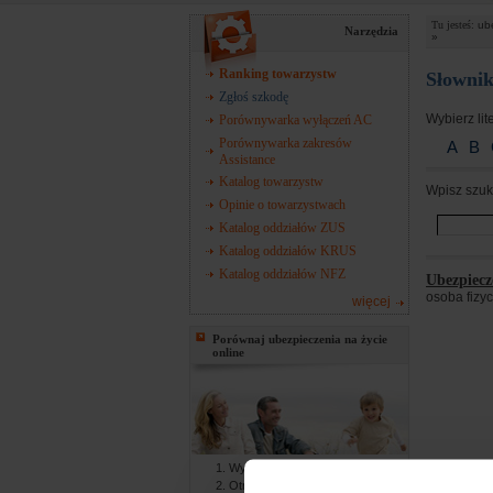
Tu jesteś:
ub
Narzędzia
»
Ranking towarzystw
Słownik
Zgłoś szkodę
Wybierz lit
Porównywarka wyłączeń AC
Porównywarka zakresów
A
B
Assistance
Katalog towarzystw
Wpisz szuk
Opinie o towarzystwach
Katalog oddziałów ZUS
Katalog oddziałów KRUS
Katalog oddziałów NFZ
Ubezpiec
osoba fizy
więcej
Porównaj ubezpieczenia na życie
online
Wypełniasz formularz online
Otrzymujesz gotowe oferty