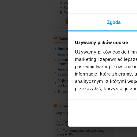
Wybierasz najlepszą ofertę
Spotykasz się z agentem
Podpisujesz dokumenty
PORÓWNAJ!
Zgoda
Najpopularniejsze
Używamy plików cookie
Studencie! 26 lat i co dalej?
Używamy plików cookie i inn
Poradnik ZUS: Gdzie szukać
marketing i zapewniać lepsz
dokumentów do emerytury, renty lub
kapitału początkowego?
pośrednictwem plików cookie
Prywatne ubezpieczenia zdrowotne –
informacje, które zbieramy
leczenie dentystyczne
analitycznym, z którymi wspó
Najlepsze ubezpieczenie zdrowotne
dla kobiety w ciąży
przekazałeś, korzystając z i
Kilka słów o osobach uposażonych
Sonda
Czy kupisz NNW dla dziecka?
Tak, kupię NNW oferowane
przez szkołę
Tak, kupię mu indywidualną
polisę NNW