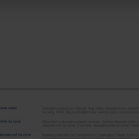
enia online
Ubezpieczenia przez Internet. Kup online ubezpieczenie samoch
na narty, NNW, dla przedsiębiorców, inwestycyjne, ochrona pra
enie na życie
Wszystko o ubezpieczeniach na życie. Zamów ubezpieczenie na
ubezpieczeń na życie, Czym jest ubezpieczenie na życie? Oblic
bezpieczeń na życie
Ranking Ubezpieczeń Ochronnych - zabezpiecz Twoje życie i 
oszczędzaj na emeryturę. Na co zwrócić uwagę wybierając poli