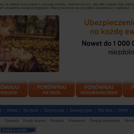
, by ułatwić korzystanie z naszego serwisu. Jeśli nie chcesz, aby pliki cookies były zap
eń ustawienia swojej przeglądarki. Więcej na temat naszej polityki prywatności znajdziesz
tu
e
Domu
Na życie
Turystyczne
Inwestycyjne
Dla firm
NNW
|
|
|
|
|
|
|
w
Narzędzia
Porady eksperta
Poradniki
Wiadomości
Przegląd ubezpieczeń
Wywia