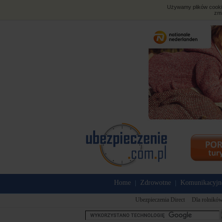
Używamy plików cookies
zmi
Home
Zdrowotne
Komunikacyjn
|
|
Ubezpieczenia Direct
Dla rolnikó