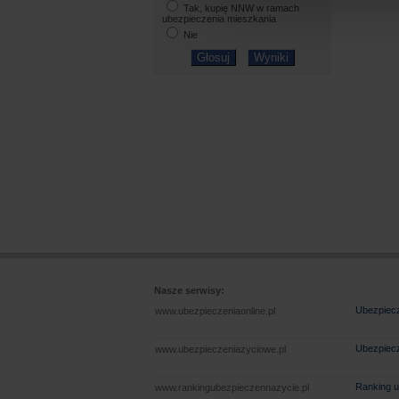
Tak, kupię NNW w ramach
ubezpieczenia mieszkania
Nie
Nasze serwisy:
Ubezpiecz
www.ubezpieczeniaonline.pl
Ubezpiecz
www.ubezpieczeniazyciowe.pl
Ranking u
www.rankingubezpieczennazycie.pl