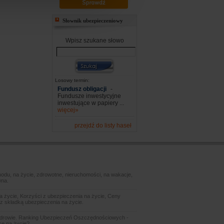
Słownik ubezpieczeniowy
Wpisz szukane słowo
Losowy termin:
Fundusz obligacji
-
Fundusze inwestycyjne
inwestujące w papiery ...
więcej»
przejdź do listy haseł
odu, na życie, zdrowotne, nieruchomości, na wakacje,
wna.
 życie, Korzyści z ubezpieczenia na życie, Ceny
z składką ubezpieczenia na życie.
zdrowie. Ranking Ubezpieczeń Oszczędnościowych -
sę na życie?