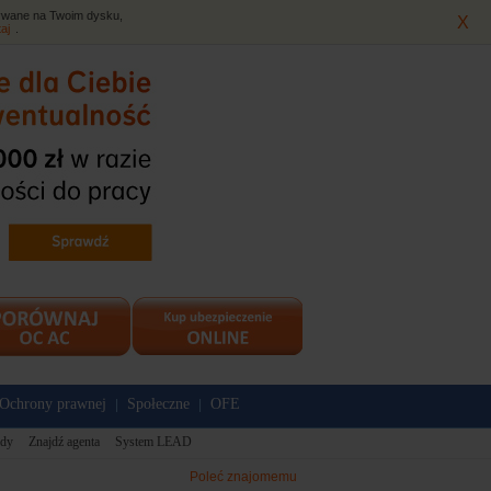
isywane na Twoim dysku,
X
taj
.
Ochrony prawnej
Społeczne
OFE
|
|
dy
Znajdź agenta
System LEAD
Poleć znajomemu