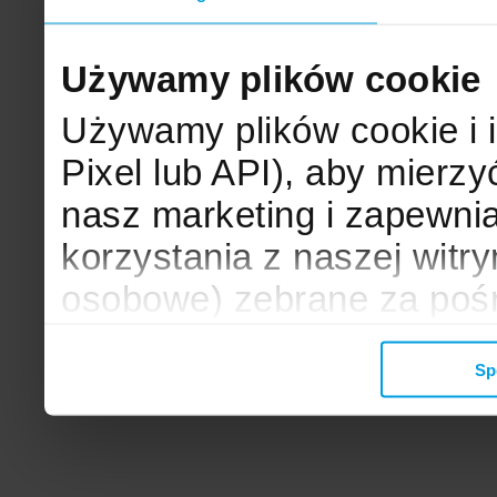
Używamy plików cookie
Używamy plików cookie i 
Pixel lub API), aby mier
nasz marketing i zapewni
korzystania z naszej witr
osobowe) zebrane za poś
mogą zostać wykorzystane
Sp
wyświetlanych Ci reklam. 
zbieramy, udostępniamy 
społecznościowym oraz f