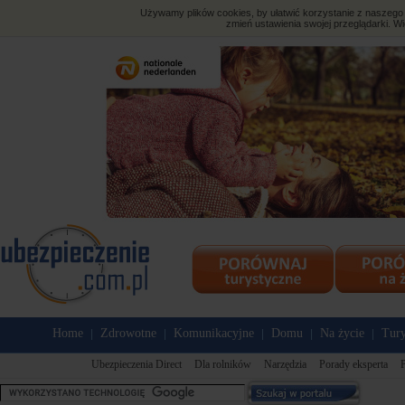
Używamy plików cookies, by ułatwić korzystanie z naszego s
zmień ustawienia swojej przeglądarki. Wi
Home
Zdrowotne
Komunikacyjne
Domu
Na życie
Tury
|
|
|
|
|
Ubezpieczenia Direct
Dla rolników
Narzędzia
Porady eksperta