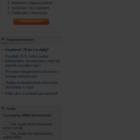
Wybierasz najlepszą ofertę
Spotykasz się z agentem
Podpisujesz dokumenty
PORÓWNAJ!
Najpopularniejsze
Studencie! 26 lat i co dalej?
Poradnik ZUS: Gdzie szukać
dokumentów do emerytury, renty lub
kapitału początkowego?
Prywatne ubezpieczenia zdrowotne –
leczenie dentystyczne
Najlepsze ubezpieczenie zdrowotne
dla kobiety w ciąży
Kilka słów o osobach uposażonych
Sonda
Czy kupisz NNW dla dziecka?
Tak, kupię NNW oferowane
przez szkołę
Tak, kupię mu indywidualną
polisę NNW