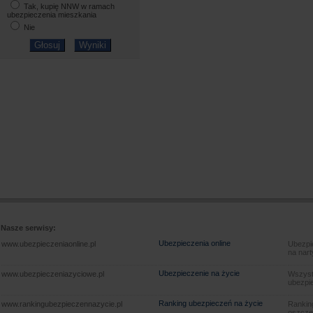
Tak, kupię NNW w ramach
ubezpieczenia mieszkania
Nie
Nasze serwisy:
Ubezpieczenia online
www.ubezpieczeniaonline.pl
Ubezpie
na nart
Ubezpieczenie na życie
www.ubezpieczeniazyciowe.pl
Wszyst
ubezpie
Ranking ubezpieczeń na życie
www.rankingubezpieczennazycie.pl
Rankin
oszczę