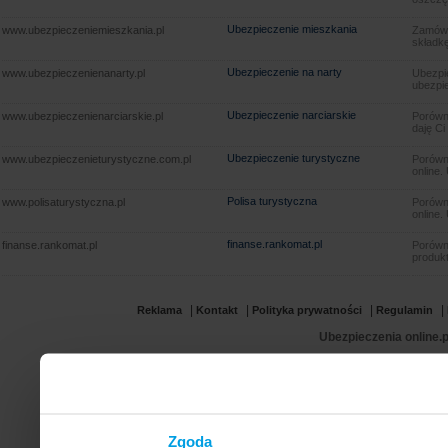
Ubezpieczenie mieszkania
www.ubezpieczeniemieszkania.pl
Zamów u
składkę
Ubezpieczenie na narty
www.ubezpieczenienanarty.pl
Ubezpie
ubezpie
Ubezpieczenie narciarskie
www.ubezpieczenienarciarskie.pl
Porówna
daję Ci
Ubezpieczenie turystyczne
www.ubezpieczenieturystyczne.com.pl
Porówna
online.
Polisa turystyczna
www.polisaturystyczna.pl
Porówna
online.
finanse.rankomat.pl
finanse.rankomat.pl
Porówn
produkt
|
|
|
|
Reklama
Kontakt
Polityka prywatności
Regulamin
Ubezpieczenia online.p
Zgoda