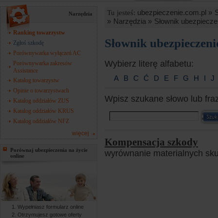
ubezpieczenie.com.pl »
Tu jesteś:
Narzędzia
»
Narzędzia »
Słownik ubezpiecze
Ranking towarzystw
Słownik ubezpieczen
Zgłoś szkodę
Porównywarka wyłączeń AC
Wybierz literę alfabetu:
Porównywarka zakresów
Assistance
A
B
C
Ć
D
E
F
G
H
I
J
Katalog towarzystw
Opinie o towarzystwach
Wpisz szukane słowo lub fra
Katalog oddziałów ZUS
Katalog oddziałów KRUS
Katalog oddziałów NFZ
więcej
Kompensacja szkody
Porównaj ubezpieczenia na życie
wyrównanie materialnych sk
online
Wypełniasz formularz online
Otrzymujesz gotowe oferty