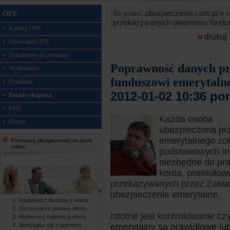
ubezpieczenie.com.pl »
o
Tu jesteś:
OFE
przekazywanych otwartemu fundu
Katalog OFE
drukuj
Notowania OFE
Dokumenty do pobrania
Poprawność danych p
Wiadomości
funduszowi emerytal
Poradniki
2012-01-02 10:36 po
Porady eksperta
FAQ
Każda osoba
Forum
ubezpieczona prz
emerytalnego zob
Porównaj ubezpieczenia na życie
online
podstawowych inf
niezbędne do praw
konta, prawidło
przekazywanych przez Zakła
ubezpieczenie emerytalne.
Wypełniasz formularz online
Otrzymujesz gotowe oferty
Istotne jest kontrolowanie c
Wybierasz najlepszą ofertę
Spotykasz się z agentem
emerytalny są prawidłowe lu