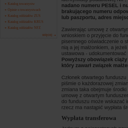
Katalog towarzystw
nadano numeru PESEL i num
Opinie o towarzystwach
brakującego numeru odpow
Katalog oddziałów ZUS
lub paszportu, adres miejs
Katalog oddziałów KRUS
Katalog oddziałów NFZ
Zawierając umowę z otwarty
wnioskiem o przyjęcie do fun
więcej
pisemnego oświadczenie o s
nią a jej małżonkiem, a jeże
ustawowa - udokumentować t
Powyższy obowiązek ciąży 
który zawarł związek małż
Członek otwartego funduszu 
piśmie o każdorazowej zmiani
zmiana taka obejmuje środki
umowę z otwartym funduszem
do funduszu może wskazać im
rzecz ma nastąpić wypłata śr
Wypłata transferowa