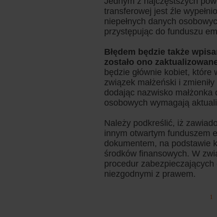
Jednym z najczęstszych powo
transferowej jest źle wypełn
niepełnych danych osobowych
przystępując do funduszu e
Błędem będzie także wpisan
zostało ono zaktualizowan
będzie głównie kobiet, które
związek małżeński i zmienił
dodając nazwisko małżonka 
osobowych wymagają aktualiz
Należy podkreślić, iż zawia
innym otwartym funduszem e
dokumentem, na podstawie k
środków finansowych. W zwi
procedur zabezpieczających 
niezgodnymi z prawem.
1