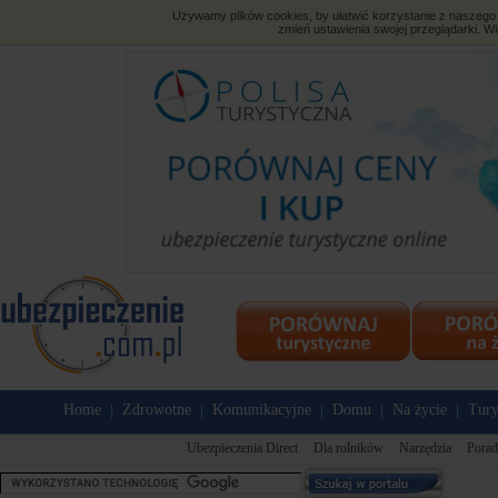
Używamy plików cookies, by ułatwić korzystanie z naszego s
zmień ustawienia swojej przeglądarki. Wi
Home
Zdrowotne
Komunikacyjne
Domu
Na życie
Tury
|
|
|
|
|
Ubezpieczenia Direct
Dla rolników
Narzędzia
Porad