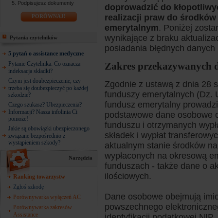
Podpisujesz dokumenty
doprowadzić do kłopotliwy
realizacji praw do środk
PORÓWNAJ!
emerytalnym
. Poniżej zost
wynikające z braku aktualiz
Pytania czytelników
posiadania błędnych danych 
5 pytań o assistance medyczne
Pytanie Czytelnika: Co oznacza
Zakres przekazywanych 
indeksacja składki?
Czym jest doubezpieczenie, czy
Zgodnie z ustawą z dnia 28 si
trzeba się doubezpieczyć po każdej
funduszy emerytalnych (Dz. U.
szkodzie?
fundusz emerytalny prowadzi
Czego szukasz? Ubezpieczenia?
Informacji? Nasza infolinia Ci
podstawowe dane osobowe cz
pomoże!
funduszu i otrzymanych wypła
Jakie są obowiązki ubezpieczonego
składek i wypłat transferowy
związane bezpośrednio z
wystąpieniem szkody?
aktualnym stanie środków n
wypłaconych na okresową em
Narzędzia
funduszach - także dane o ak
ilościowych.
Ranking towarzystw
Zgłoś szkodę
Dane osobowe obejmują imion
Porównywarka wyłączeń AC
powszechnego elektroniczne
Porównywarka zakresów
Assistance
identyfikacji podatkowej NIP,