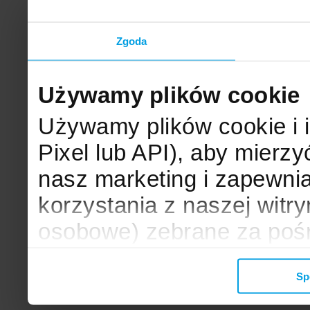
Zgoda
Używamy plików cookie
Używamy plików cookie i 
Pixel lub API), aby mier
nasz marketing i zapewni
korzystania z naszej witr
osobowe) zebrane za poś
mogą zostać wykorzystane
Sp
wyświetlanych Ci reklam. 