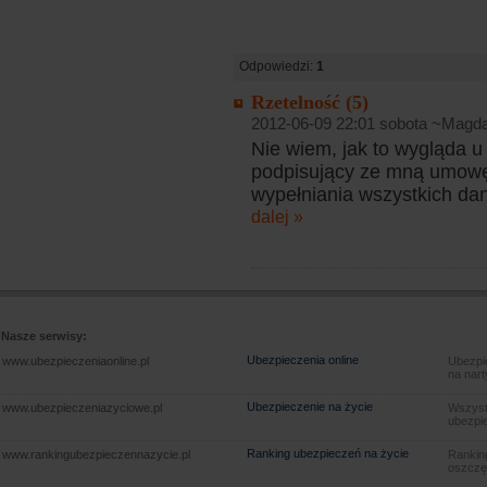
Odpowiedzi:
1
Rzetelność (5)
2012-06-09 22:01 sobota ~Magd
Nie wiem, jak to wygląda u
podpisujący ze mną umowę
wypełniania wszystkich dan
dalej »
Nasze serwisy:
Ubezpieczenia online
www.ubezpieczeniaonline.pl
Ubezpie
na nart
Ubezpieczenie na życie
www.ubezpieczeniazyciowe.pl
Wszyst
ubezpie
Ranking ubezpieczeń na życie
www.rankingubezpieczennazycie.pl
Rankin
oszczę