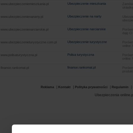
Ubezpieczenie mieszkania
www.ubezpieczeniemieszkania.pl
Zamów u
składkę
Ubezpieczenie na narty
www.ubezpieczenienanarty.pl
Ubezpie
ubezpie
Ubezpieczenie narciarskie
www.ubezpieczenienarciarskie.pl
Porówna
daję Ci
Ubezpieczenie turystyczne
www.ubezpieczenieturystyczne.com.pl
Porówna
online.
Polisa turystyczna
www.polisaturystyczna.pl
Porówna
online.
finanse.rankomat.pl
finanse.rankomat.pl
Porówn
produkt
|
|
|
|
Reklama
Kontakt
Polityka prywatności
Regulamin
Ubezpieczenia online.p