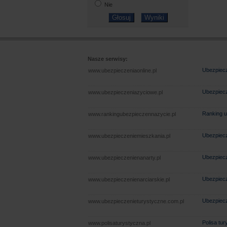
Nie
Nasze serwisy:
Ubezpiecz
www.ubezpieczeniaonline.pl
Ubezpiecz
www.ubezpieczeniazyciowe.pl
Ranking u
www.rankingubezpieczennazycie.pl
Ubezpiecz
www.ubezpieczeniemieszkania.pl
Ubezpiecz
www.ubezpieczenienanarty.pl
Ubezpiecz
www.ubezpieczenienarciarskie.pl
Ubezpiecz
www.ubezpieczenieturystyczne.com.pl
Polisa tu
www.polisaturystyczna.pl