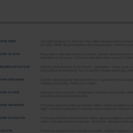
enia online
Ubezpieczenia przez Internet. Kup online ubezpieczenie samoch
na narty, NNW, dla przedsiębiorców, inwestycyjne, ochrona pra
enie na życie
Wszystko o ubezpieczeniach na życie. Zamów ubezpieczenie na
ubezpieczeń na życie, Czym jest ubezpieczenie na życie? Oblic
bezpieczeń na życie
Ranking Ubezpieczeń Ochronnych - zabezpiecz Twoje życie i 
oszczędzaj na emeryturę. Na co zwrócić uwagę wybierając poli
enie mieszkania
Zamów ubezpieczenie nieruchomości u 5 agentów lub kup ubezpie
składkę i kup polisę. Polisa na e-maila!
enie na narty
Ubezpieczenia na narty i snowboard. Poradniki narciarskie. Obl
ubezpieczenie narciarskie online.
enie narciarskie
Porównaj ubezpieczenia narciarskie online i dopasuj najlepszy w
daję Ci komfort spokojnych i bezpiecznych wojaży po stokach n
enie turystyczne
Porównaj ubezpieczenia podróży online, dopasuj najlepszy warian
online. Ubezpieczenia na wakacje - podróżne, ubezpieczenie na
rystyczna
Porównaj ubezpieczenia turystyczne online, wybierz najlepszy wa