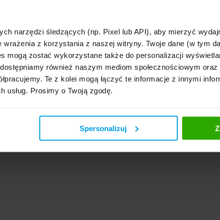
czytelny wniosek -
polisa
Porównywarka 31 pożycz
pomoże Ci porównać ofert
najlepszą. Szybko, komfor
bezpiecznie!
ych narzędzi śledzących (np. Pixel lub API), aby mierzyć wyd
e wrażenia z korzystania z naszej witryny. Twoje dane (w tym 
s mogą zostać wykorzystane także do personalizacji wyświetla
, udostępniamy również naszym mediom społecznościowym oraz
łpracujemy. Te z kolei mogą łączyć te informacje z innymi infor
ch usług. Prosimy o Twoją zgodę.
Spersonalizuj
Z