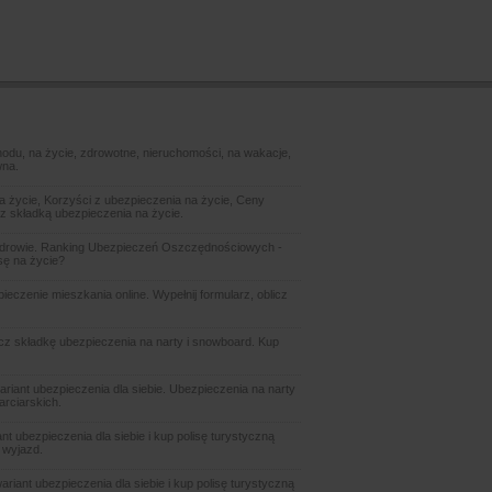
odu, na życie, zdrowotne, nieruchomości, na wakacje,
wna.
 życie, Korzyści z ubezpieczenia na życie, Ceny
z składką ubezpieczenia na życie.
zdrowie. Ranking Ubezpieczeń Oszczędnościowych -
sę na życie?
czenie mieszkania online. Wypełnij formularz, oblicz
icz składkę ubezpieczenia na narty i snowboard. Kup
ariant ubezpieczenia dla siebie. Ubezpieczenia na narty
arciarskich.
t ubezpieczenia dla siebie i kup polisę turystyczną
 wyjazd.
riant ubezpieczenia dla siebie i kup polisę turystyczną