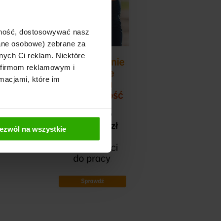
 w 5 minut
!
ek skutecznie
y i wybrać tą
towo i
ajność, dostosowywać nasz
Dodaj ofertę »
dane osobowe) zebrane za
nych Ci reklam. Niektóre
 firmom reklamowym i
macjami, które im
ezwól na wszystkie