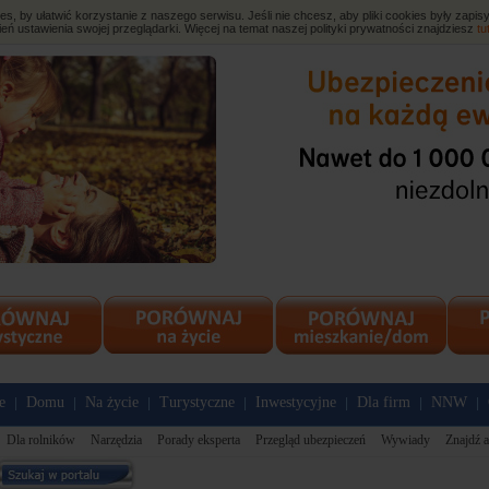
, by ułatwić korzystanie z naszego serwisu. Jeśli nie chcesz, aby pliki cookies były zap
eń ustawienia swojej przeglądarki. Więcej na temat naszej polityki prywatności znajdziesz
tu
e
Domu
Na życie
Turystyczne
Inwestycyjne
Dla firm
NNW
|
|
|
|
|
|
|
Dla rolników
Narzędzia
Porady eksperta
Przegląd ubezpieczeń
Wywiady
Znajdź a