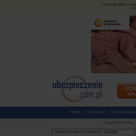
Używamy plików cookies
zmi
Home
Zdrowotne
Komunikacyjn
|
|
Ubezpieczenia Direct