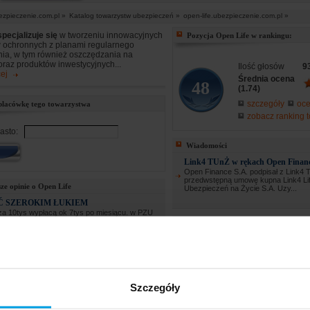
ezpieczenie.com.pl »
Katalog towarzystw ubezpieczeń »
open-life.ubezpieczenie.com.pl »
specjalizuje się
w tworzeniu innowacyjnych
Pozycja Open Life w rankingu:
ochronnych z planami regularnego
ia, w tym również oszczędzania na
oraz produktów inwestycyjnych...
Ilość głosów
9
ej
Średnia ocena
48
(1.74)
szczegóły
oce
placówkę tego towarzystwa
zobacz ranking 
asto:
Wiadomości
Link4 TUnŻ w rękach Open Finan
Open Finance S.A. podpisał z Link4 
przedwstępną umowę kupna Link4 Li
ze opinie o Open Life
Ubezpieczeń na Życie S.A. Uzy...
Ć SZEROKIM ŁUKIEM
za 10tys wypłacą ok 7tys po miesiącu. w PZU
a drugi dzien ...
Oferty
ACZNICY
ę płacić do końca, potem złożyć o wykup i do
Ubezpieczenie na wak
prawnika i sprawę do sądu oddać. jest szansa
Porównaj ceny i kup onl
skać u...
Generali, Signal Iduna i inn
Czytaj więcej
Ubezpieczenie mieszk
Szczegóły
pełne
ubezpieczenie pod 
akceptacji przez polskie ba