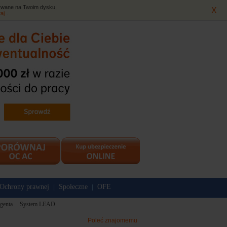
isywane na Twoim dysku,
X
taj
.
Ochrony prawnej
Społeczne
OFE
|
|
genta
System LEAD
Poleć znajomemu