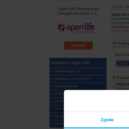
Tu jesteś:
ub
Open Life Towarzystwo
Ubezpieczeń Życie S.A.
Open Life 
programów 
oszczędzan
emeryturę 
Czytaj więc
Znajdź 
Sprawdź
Wpisz mi
Wszystko o Open Life
Infolinia Open Life
Najnows
Informacje o towarzystwie
OMIJA
Znajdź placówkę
kupione 
wyplata n
Znajdź agenta
NIEUD
Ocena w rankingu
Proponuj
dobrego 
Oceń towarzystwo
aby odzy
Opinie o towarzystwie
Zgoda
Wiadomości