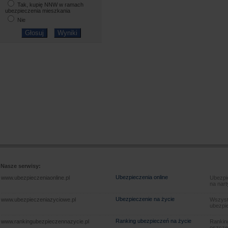
Tak, kupię NNW w ramach
ubezpieczenia mieszkania
Nie
Nasze serwisy:
Ubezpieczenia online
www.ubezpieczeniaonline.pl
Ubezpie
na nart
Ubezpieczenie na życie
www.ubezpieczeniazyciowe.pl
Wszyst
ubezpie
Ranking ubezpieczeń na życie
www.rankingubezpieczennazycie.pl
Rankin
oszczę