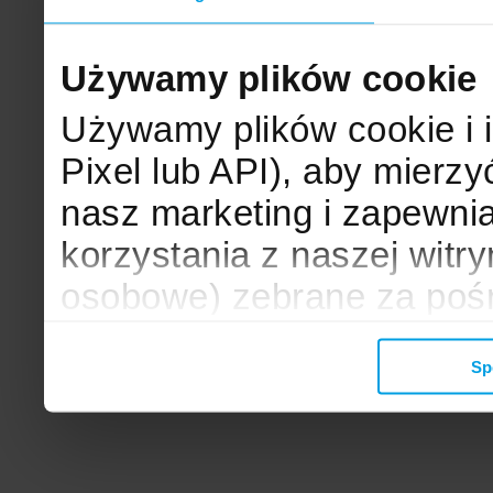
Używamy plików cookie
Używamy plików cookie i 
Pixel lub API), aby mier
nasz marketing i zapewni
korzystania z naszej witr
osobowe) zebrane za poś
mogą zostać wykorzystane
Sp
wyświetlanych Ci reklam. 
zbieramy, udostępniamy 
społecznościowym oraz f