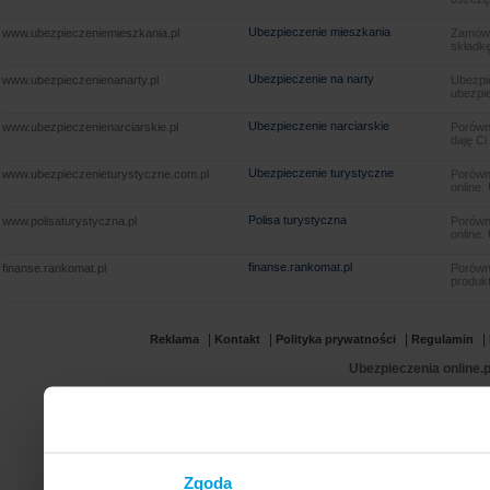
Ubezpieczenie mieszkania
www.ubezpieczeniemieszkania.pl
Zamów u
składkę
Ubezpieczenie na narty
www.ubezpieczenienanarty.pl
Ubezpie
ubezpie
Ubezpieczenie narciarskie
www.ubezpieczenienarciarskie.pl
Porówna
daję Ci
Ubezpieczenie turystyczne
www.ubezpieczenieturystyczne.com.pl
Porówna
online.
Polisa turystyczna
www.polisaturystyczna.pl
Porówna
online.
finanse.rankomat.pl
finanse.rankomat.pl
Porówn
produkt
|
|
|
|
Reklama
Kontakt
Polityka prywatności
Regulamin
Ubezpieczenia online.p
Zgoda