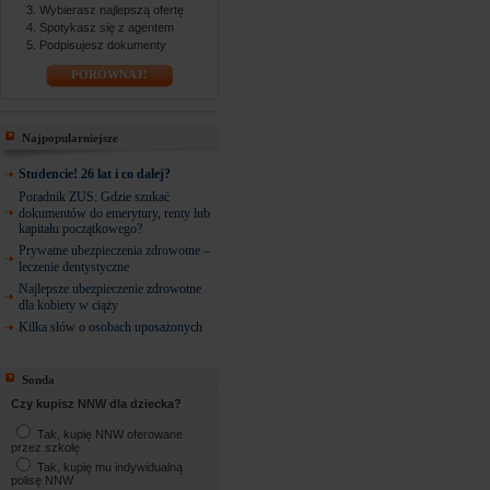
Wybierasz najlepszą ofertę
Spotykasz się z agentem
Podpisujesz dokumenty
PORÓWNAJ!
Najpopularniejsze
Studencie! 26 lat i co dalej?
Poradnik ZUS: Gdzie szukać
dokumentów do emerytury, renty lub
kapitału początkowego?
Prywatne ubezpieczenia zdrowotne –
leczenie dentystyczne
Najlepsze ubezpieczenie zdrowotne
dla kobiety w ciąży
Kilka słów o osobach uposażonych
Sonda
Czy kupisz NNW dla dziecka?
Tak, kupię NNW oferowane
przez szkołę
Tak, kupię mu indywidualną
polisę NNW