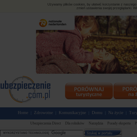
Używamy plików cookies, by ułatwić korzystanie z naszego s
zmień ustawienia swojej przeglądarki. Wi
Home
Zdrowotne
Komunikacyjne
Domu
Na życie
Tury
|
|
|
|
|
Ubezpieczenia Direct
Dla rolników
Narzędzia
Porady eksperta
P