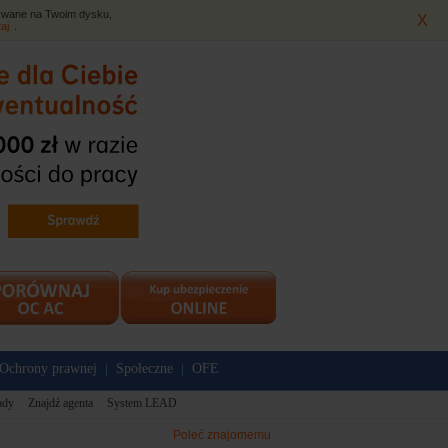
isywane na Twoim dysku,
X
taj
.
Ochrony prawnej
Społeczne
OFE
|
|
ady
Znajdź agenta
System LEAD
Poleć znajomemu