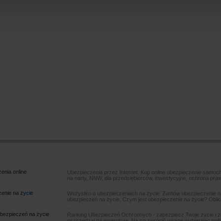
enia online
Ubezpieczenia przez Internet. Kup online ubezpieczenie samoch
na narty, NNW, dla przedsiębiorców, inwestycyjne, ochrona pra
enie na życie
Wszystko o ubezpieczeniach na życie. Zamów ubezpieczenie na
ubezpieczeń na życie, Czym jest ubezpieczenie na życie? Oblic
bezpieczeń na życie
Ranking Ubezpieczeń Ochronnych - zabezpiecz Twoje życie i 
oszczędzaj na emeryturę. Na co zwrócić uwagę wybierając poli