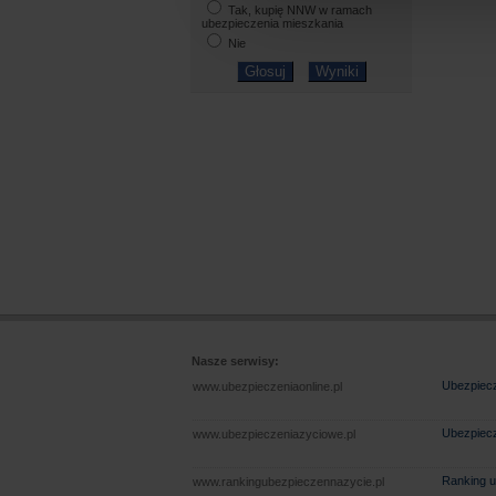
Tak, kupię NNW w ramach
ubezpieczenia mieszkania
Nie
Nasze serwisy:
Ubezpiecz
www.ubezpieczeniaonline.pl
Ubezpiecz
www.ubezpieczeniazyciowe.pl
Ranking u
www.rankingubezpieczennazycie.pl