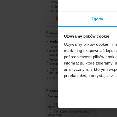
Wybierasz najlepszą ofertę
Spotykasz się z agentem
Podpisujesz dokumenty
PORÓWNAJ!
Zgoda
Najpopularniejsze
Używamy plików cookie
Studencie! 26 lat i co dalej?
Używamy plików cookie i inn
Poradnik ZUS: Gdzie szukać
marketing i zapewniać lepsz
dokumentów do emerytury, renty lub
kapitału początkowego?
pośrednictwem plików cookie
Prywatne ubezpieczenia zdrowotne –
informacje, które zbieramy
leczenie dentystyczne
analitycznym, z którymi wspó
Najlepsze ubezpieczenie zdrowotne
dla kobiety w ciąży
przekazałeś, korzystając z i
Kilka słów o osobach uposażonych
Sonda
Czy kupisz NNW dla dziecka?
Tak, kupię NNW oferowane
przez szkołę
Tak, kupię mu indywidualną
polisę NNW