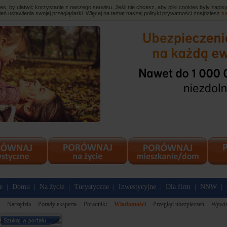
, by ułatwić korzystanie z naszego serwisu. Jeśli nie chcesz, aby pliki cookies były zap
eń ustawienia swojej przeglądarki. Więcej na temat naszej polityki prywatności znajdziesz
tu
e
Domu
Na życie
Turystyczne
Inwestycyjne
Dla firm
NNW
|
|
|
|
|
|
|
Narzędzia
Porady eksperta
Poradniki
Wiadomości
Przegląd ubezpieczeń
Wywi