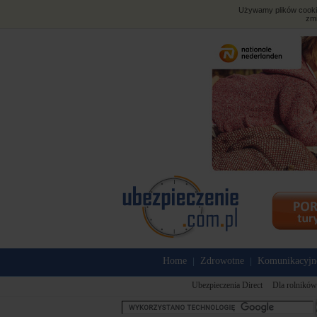
Używamy plików cookies
zmi
Home
Zdrowotne
Komunikacyjn
|
|
Ubezpieczenia Direct
Dla rolników