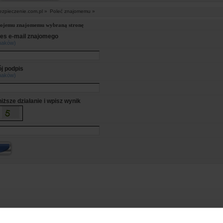
ezpieczenie.com.pl »
Poleć znajomemu »
wojemu znajomemu wybraną stronę
es e-mail znajomego
naków)
j podpis
naków)
iższe działanie i wpisz wynik