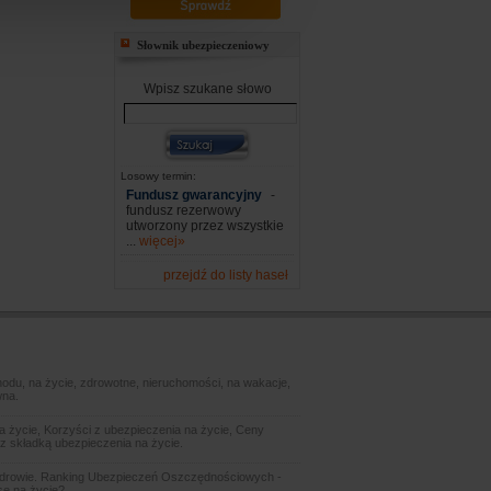
Słownik ubezpieczeniowy
Wpisz szukane słowo
Losowy termin:
Fundusz gwarancyjny
-
fundusz rezerwowy
utworzony przez wszystkie
...
więcej»
przejdź do listy haseł
odu, na życie, zdrowotne, nieruchomości, na wakacje,
wna.
 życie, Korzyści z ubezpieczenia na życie, Ceny
z składką ubezpieczenia na życie.
zdrowie. Ranking Ubezpieczeń Oszczędnościowych -
sę na życie?