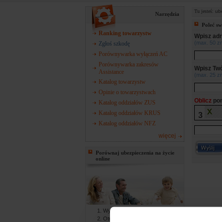
Tu jesteś:
ub
Narzędzia
Poleć s
Ranking towarzystw
Wpisz adr
(max. 50 z
Zgłoś szkodę
Porównywarka wyłączeń AC
Porównywarka zakresów
Wpisz Twó
Assistance
(max. 25 z
Katalog towarzystw
Opinie o towarzystwach
Oblicz
pon
Katalog oddziałów ZUS
Katalog oddziałów KRUS
3
Katalog oddziałów NFZ
więcej
Porównaj ubezpieczenia na życie
online
Wypełniasz formularz online
Otrzymujesz gotowe oferty