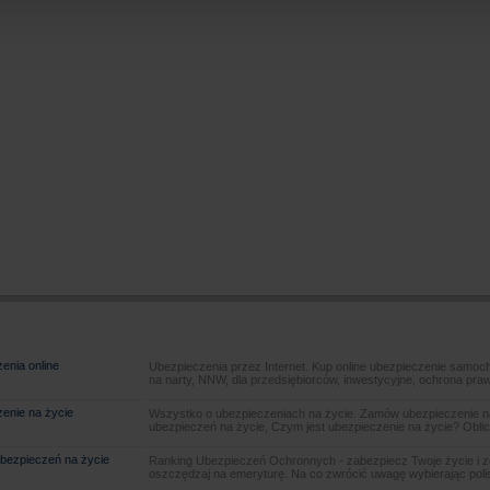
enia online
Ubezpieczenia przez Internet. Kup online ubezpieczenie samoch
na narty, NNW, dla przedsiębiorców, inwestycyjne, ochrona pra
enie na życie
Wszystko o ubezpieczeniach na życie. Zamów ubezpieczenie na
ubezpieczeń na życie, Czym jest ubezpieczenie na życie? Oblic
bezpieczeń na życie
Ranking Ubezpieczeń Ochronnych - zabezpiecz Twoje życie i 
oszczędzaj na emeryturę. Na co zwrócić uwagę wybierając poli