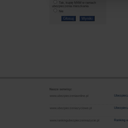
Tak, kupię NNW w ramach
ubezpieczenia mieszkania
Nie
Nasze serwisy:
Ubezpiecz
www.ubezpieczeniaonline.pl
Ubezpiecz
www.ubezpieczeniazyciowe.pl
Ranking u
www.rankingubezpieczennazycie.pl