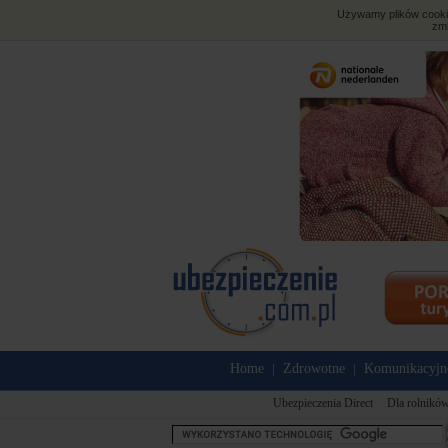
Używamy plików cookies
zmi
Home
Zdrowotne
Komunikacyjn
|
|
Ubezpieczenia Direct
Dla rolnikó