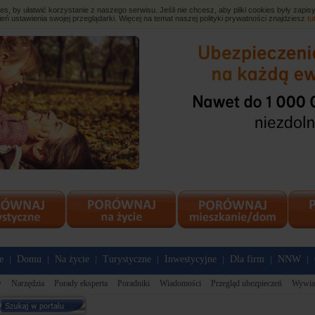
, by ułatwić korzystanie z naszego serwisu. Jeśli nie chcesz, aby pliki cookies były zap
eń ustawienia swojej przeglądarki. Więcej na temat naszej polityki prywatności znajdziesz
tu
e
Domu
Na życie
Turystyczne
Inwestycyjne
Dla firm
NNW
|
|
|
|
|
|
|
w
Narzędzia
Porady eksperta
Poradniki
Wiadomości
Przegląd ubezpieczeń
Wywia