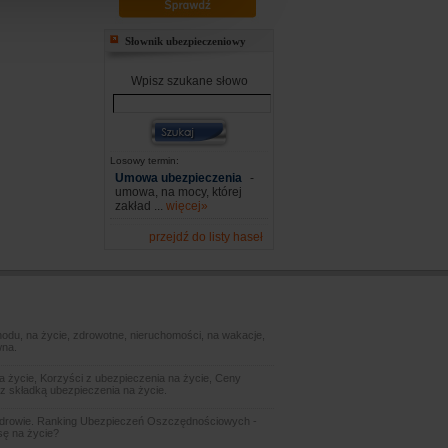
Słownik ubezpieczeniowy
Wpisz szukane słowo
Losowy termin:
Umowa ubezpieczenia
-
umowa, na mocy, której
zakład ...
więcej»
przejdź do listy haseł
odu, na życie, zdrowotne, nieruchomości, na wakacje,
wna.
 życie, Korzyści z ubezpieczenia na życie, Ceny
z składką ubezpieczenia na życie.
zdrowie. Ranking Ubezpieczeń Oszczędnościowych -
sę na życie?