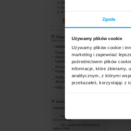
Wybierasz najlepszą ofertę
Spotykasz się z agentem
Podpisujesz dokumenty
Zgoda
PORÓWNAJ!
Najpopularniejsze
Używamy plików cookie
Studencie! 26 lat i co dalej?
Używamy plików cookie i inn
Poradnik ZUS: Gdzie szukać
marketing i zapewniać lepsz
dokumentów do emerytury, renty lub
pośrednictwem plików cookie
kapitału początkowego?
Prywatne ubezpieczenia zdrowotne –
informacje, które zbieramy
leczenie dentystyczne
analitycznym, z którymi wspó
Najlepsze ubezpieczenie zdrowotne
dla kobiety w ciąży
przekazałeś, korzystając z i
Kilka słów o osobach uposażonych
Sonda
Czy kupisz NNW dla dziecka?
Tak, kupię NNW oferowane
przez szkołę
Tak, kupię mu indywidualną
polisę NNW