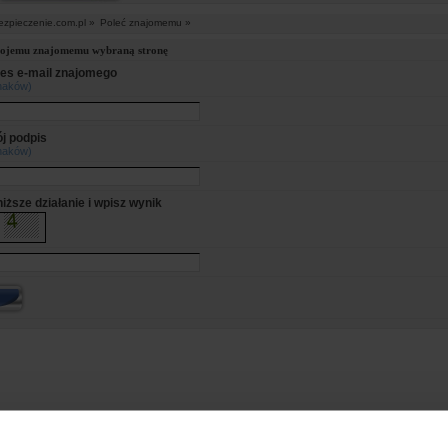
ezpieczenie.com.pl »
Poleć znajomemu »
wojemu znajomemu wybraną stronę
es e-mail znajomego
naków)
j podpis
naków)
iższe działanie i wpisz wynik