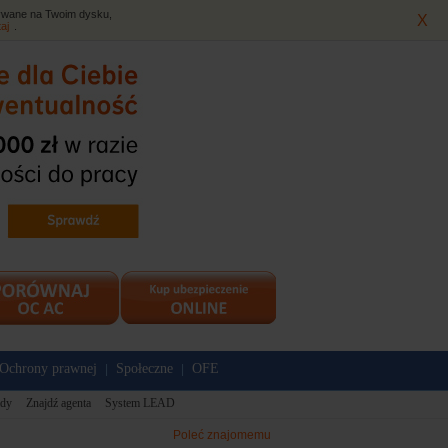
isywane na Twoim dysku,
X
taj
.
Ochrony prawnej
Społeczne
OFE
|
|
dy
Znajdź agenta
System LEAD
Poleć znajomemu