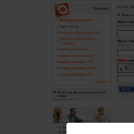
Tu jesteś:
ub
Narzędzia
Poleć s
Ranking towarzystw
Wpisz adr
(max. 50 z
Zgłoś szkodę
Porównywarka wyłączeń AC
Porównywarka zakresów
Wpisz Twó
Assistance
(max. 25 z
Katalog towarzystw
Opinie o towarzystwach
Oblicz
pon
Katalog oddziałów ZUS
Katalog oddziałów KRUS
4
Katalog oddziałów NFZ
więcej
Porównaj ubezpieczenia na życie
online
Wypełniasz formularz online
Otrzymujesz gotowe oferty