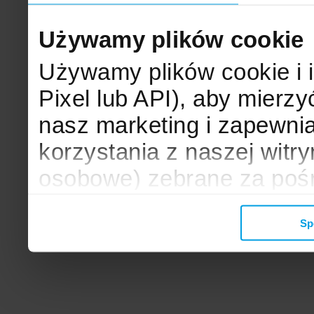
Używamy plików cookie
Używamy plików cookie i 
Pixel lub API), aby mier
nasz marketing i zapewni
korzystania z naszej witr
osobowe) zebrane za poś
mogą zostać wykorzystane
Sp
wyświetlanych Ci reklam. 
zbieramy, udostępniamy 
społecznościowym oraz f
analitycznym, z którymi w