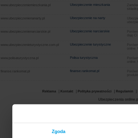
Ubezpieczenie mieszkania
www.ubezpieczeniemieszkania.pl
Zamów u
składkę
Ubezpieczenie na narty
www.ubezpieczenienanarty.pl
Ubezpie
ubezpie
Ubezpieczenie narciarskie
www.ubezpieczenienarciarskie.pl
Porówna
daję Ci
Ubezpieczenie turystyczne
www.ubezpieczenieturystyczne.com.pl
Porówna
online.
Polisa turystyczna
www.polisaturystyczna.pl
Porówna
online.
finanse.rankomat.pl
finanse.rankomat.pl
Porówn
produkt
|
|
|
|
Reklama
Kontakt
Polityka prywatności
Regulamin
Ubezpieczenia online.p
Zgoda