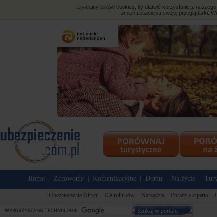
Używamy plików cookies, by ułatwić korzystanie z naszego s
zmień ustawienia swojej przeglądarki. Wi
Home
Zdrowotne
Komunikacyjne
Domu
Na życie
Tury
|
|
|
|
|
Ubezpieczenia Direct
Dla rolników
Narzędzia
Porady eksperta