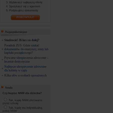
Wybierasz najlepszą ofertę
Spotykasz się z agentem
Podpisujesz dokumenty
PORÓWNAJ!
Najpopularniejsze
Studencie! 26 lat i co dalej?
Poradnik ZUS: Gdzie szukać
dokumentów do emerytury, renty lub
kapitału początkowego?
Prywatne ubezpieczenia zdrowotne –
leczenie dentystyczne
Najlepsze ubezpieczenie zdrowotne
dla kobiety w ciąży
Kilka słów o osobach uposażonych
Sonda
Czy kupisz NNW dla dziecka?
Tak, kupię NNW oferowane
przez szkołę
Tak, kupię mu indywidualną
polisę NNW