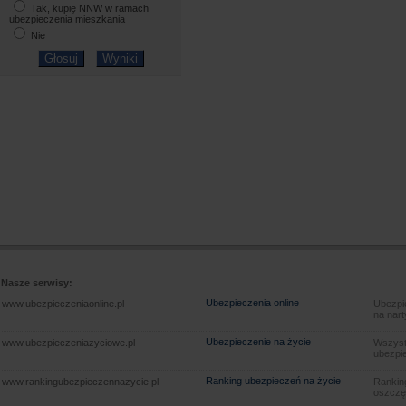
Tak, kupię NNW w ramach
ubezpieczenia mieszkania
Nie
Nasze serwisy:
Ubezpieczenia online
www.ubezpieczeniaonline.pl
Ubezpie
na nart
Ubezpieczenie na życie
www.ubezpieczeniazyciowe.pl
Wszyst
ubezpie
Ranking ubezpieczeń na życie
www.rankingubezpieczennazycie.pl
Rankin
oszczę