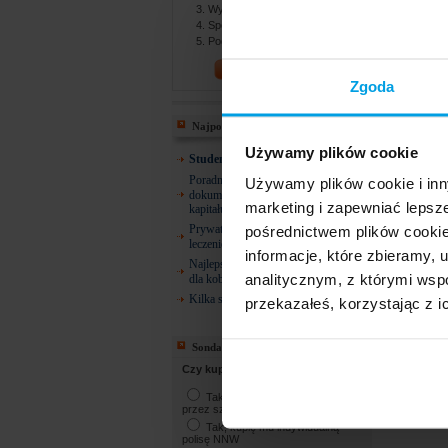
Wybierasz najlepszą ofertę
Spotykasz się z agentem
Podpisujesz dokumenty
PORÓWNAJ!
Zgoda
Najpopularniejsze
Używamy plików cookie
Studencie! 26 lat i co dalej?
Poradnik ZUS: Gdzie szukać
Używamy plików cookie i inn
dokumentów do emerytury, renty lub
marketing i zapewniać lepsz
kapitału początkowego?
Prywatne ubezpieczenia zdrowotne –
pośrednictwem plików cookie
leczenie dentystyczne
informacje, które zbieramy
Najlepsze ubezpieczenie zdrowotne
analitycznym, z którymi wspó
dla kobiety w ciąży
Kilka słów o osobach uposażonych
przekazałeś, korzystając z i
Sonda
Czy kupisz NNW dla dziecka?
Tak, kupię NNW oferowane
przez szkołę
Tak, kupię mu indywidualną
polisę NNW