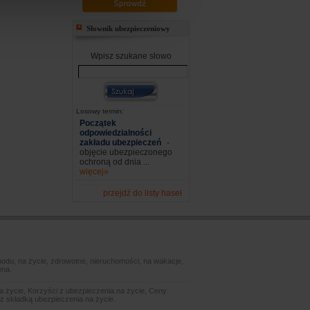
Słownik ubezpieczeniowy
Wpisz szukane słowo
Losowy termin:
Początek
odpowiedzialności
zakładu ubezpieczeń
-
objęcie ubezpieczonego
ochroną od dnia ...
więcej»
przejdź do listy haseł
odu, na życie, zdrowotne, nieruchomości, na wakacje,
wna.
 życie, Korzyści z ubezpieczenia na życie, Ceny
z składką ubezpieczenia na życie.