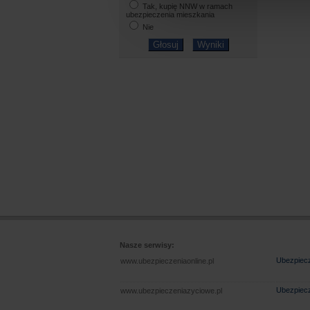
Tak, kupię NNW w ramach
ubezpieczenia mieszkania
Nie
Nasze serwisy:
Ubezpiecz
www.ubezpieczeniaonline.pl
Ubezpiecz
www.ubezpieczeniazyciowe.pl