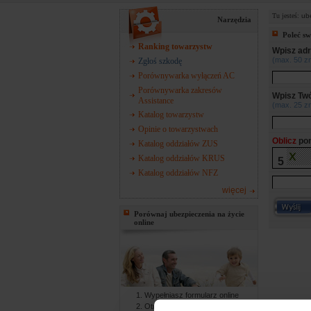
Tu jesteś:
ub
Narzędzia
Poleć s
Ranking towarzystw
Wpisz adr
(max. 50 z
Zgłoś szkodę
Porównywarka wyłączeń AC
Porównywarka zakresów
Wpisz Twó
Assistance
(max. 25 z
Katalog towarzystw
Opinie o towarzystwach
Oblicz
pon
Katalog oddziałów ZUS
Katalog oddziałów KRUS
5
Katalog oddziałów NFZ
więcej
Porównaj ubezpieczenia na życie
online
Wypełniasz formularz online
Otrzymujesz gotowe oferty