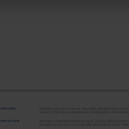
enia online
Ubezpieczenia przez Internet. Kup online ubezpieczenie samoch
na narty, NNW, dla przedsiębiorców, inwestycyjne, ochrona pra
enie na życie
Wszystko o ubezpieczeniach na życie. Zamów ubezpieczenie na
ubezpieczeń na życie, Czym jest ubezpieczenie na życie? Oblic