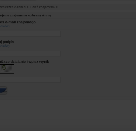
ezpieczenie.com.pl »
Poleć znajomemu »
wojemu znajomemu wybraną stronę
es e-mail znajomego
naków)
j podpis
naków)
iższe działanie i wpisz wynik