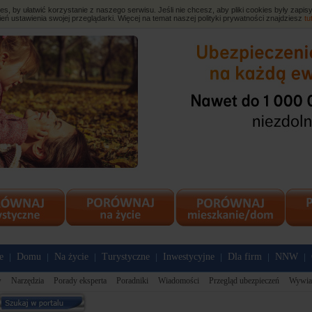
, by ułatwić korzystanie z naszego serwisu. Jeśli nie chcesz, aby pliki cookies były zap
eń ustawienia swojej przeglądarki. Więcej na temat naszej polityki prywatności znajdziesz
tu
e
Domu
Na życie
Turystyczne
Inwestycyjne
Dla firm
NNW
|
|
|
|
|
|
|
w
Narzędzia
Porady eksperta
Poradniki
Wiadomości
Przegląd ubezpieczeń
Wywia