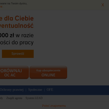
isywane na Twoim dysku,
X
taj
.
Ochrony prawnej
Społeczne
OFE
|
|
dy
Znajdź agenta
System LEAD
Poleć znajomemu