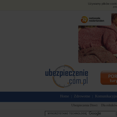
Używamy plików cookies
zmi
Home
Zdrowotne
Komunikacyjn
|
|
Ubezpieczenia Direct
Dla rolnikó