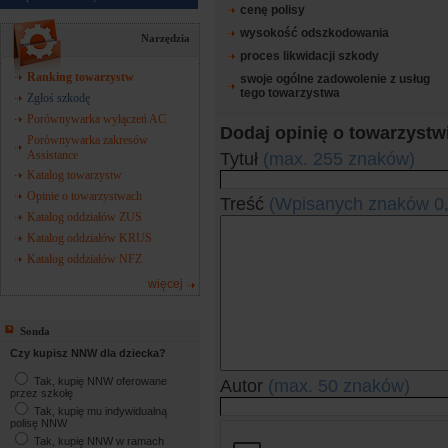
cenę polisy
wysokość odszkodowania
Narzędzia
proces likwidacji szkody
Ranking towarzystw
swoje ogólne zadowolenie z usług
tego towarzystwa
Zgłoś szkodę
Porównywarka wyłączeń AC
Dodaj opinię o towarzystw
Porównywarka zakresów
Assistance
Tytuł
(max. 255 znaków)
Katalog towarzystw
Opinie o towarzystwach
Treść
(Wpisanych znaków
0
Katalog oddziałów ZUS
Katalog oddziałów KRUS
Katalog oddziałów NFZ
więcej
Sonda
Czy kupisz NNW dla dziecka?
Tak, kupię NNW oferowane
Autor
(max. 50 znaków)
przez szkołę
Tak, kupię mu indywidualną
polisę NNW
Tak, kupię NNW w ramach