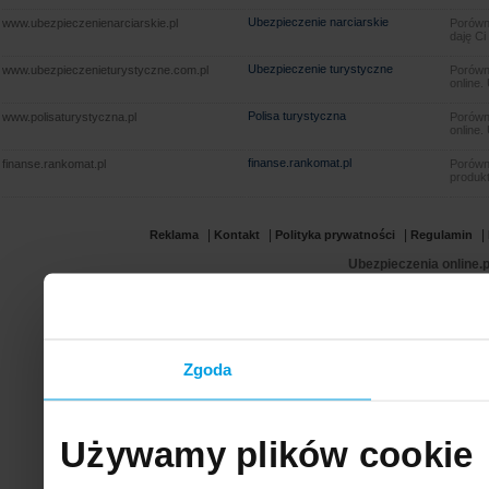
Ubezpieczenie narciarskie
www.ubezpieczenienarciarskie.pl
Porówna
daję Ci
Ubezpieczenie turystyczne
www.ubezpieczenieturystyczne.com.pl
Porówna
online.
Polisa turystyczna
www.polisaturystyczna.pl
Porówna
online.
finanse.rankomat.pl
finanse.rankomat.pl
Porówn
produkt
|
|
|
|
Reklama
Kontakt
Polityka prywatności
Regulamin
Ubezpieczenia online.p
Zgoda
Używamy plików cookie