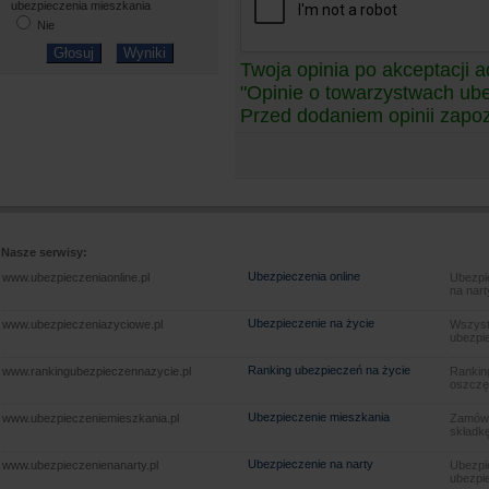
ubezpieczenia mieszkania
Nie
Twoja opinia po akceptacji a
"Opinie o towarzystwach ub
Przed dodaniem opinii zapoz
Nasze serwisy:
Ubezpieczenia online
www.ubezpieczeniaonline.pl
Ubezpie
na nart
Ubezpieczenie na życie
www.ubezpieczeniazyciowe.pl
Wszyst
ubezpie
Ranking ubezpieczeń na życie
www.rankingubezpieczennazycie.pl
Rankin
oszczę
Ubezpieczenie mieszkania
www.ubezpieczeniemieszkania.pl
Zamów u
składkę
Ubezpieczenie na narty
www.ubezpieczenienanarty.pl
Ubezpie
ubezpie