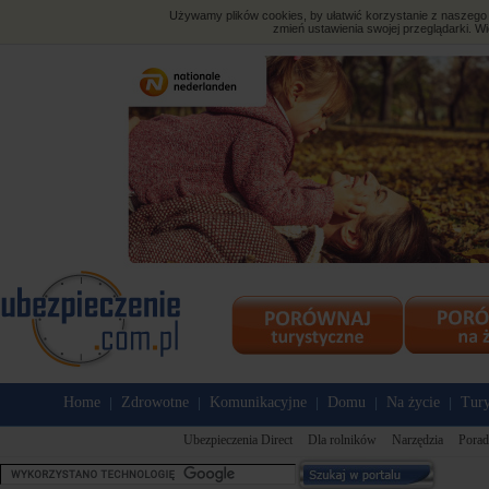
Używamy plików cookies, by ułatwić korzystanie z naszego s
zmień ustawienia swojej przeglądarki. Wi
Home
Zdrowotne
Komunikacyjne
Domu
Na życie
Tury
|
|
|
|
|
Ubezpieczenia Direct
Dla rolników
Narzędzia
Porad