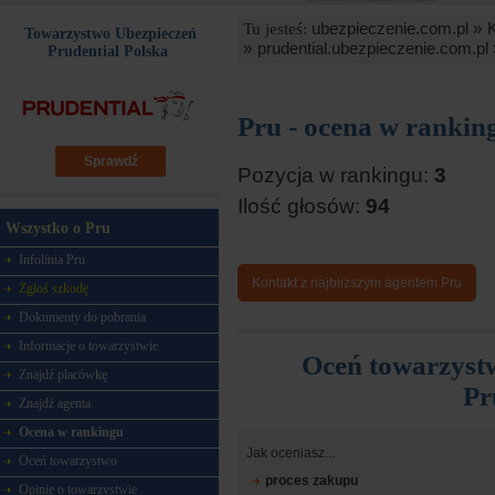
ubezpieczenie.com.pl »
Tu jesteś:
Towarzystwo Ubezpieczeń
»
prudential.ubezpieczenie.com.pl 
Prudential Polska
Pru - ocena w rankin
Sprawdź
Pozycja w rankingu:
3
Ilość głosów:
94
Wszystko o Pru
Infolinia Pru
Kontakt z najbliższym agentem Pru
Zgłoś szkodę
Dokumenty do pobrania
Informacje o towarzystwie
Oceń towarzyst
Znajdź placówkę
Pr
Znajdź agenta
Ocena w rankingu
Jak oceniasz...
Oceń towarzystwo
proces zakupu
Opinie o towarzystwie