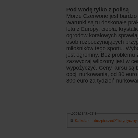
Pod wodę tylko z polisą
Morze Czerwone jest bardzo
Warunki są tu doskonałe prak
lotu z Europy, ciepła, krystal
ogrodów koralowych sprawiają
osób rozpoczynających przy
miłośników tego sportu. Wyb
jest ogromny. Bez problemu z
zazwyczaj wliczony jest w c
wypożyczyć. Ceny kursu są b
opcji nurkowania, od 80 euro
800 euro za tydzień nurkowa
Zobacz takďż˝e
Kalkulator ubezpieczeďż˝ turystycznych