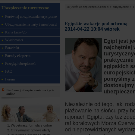
Tu jesteś:
ubezpieczenie.com.pl »
turystyczne »
P
Ubezpieczenie turystyczne
Porównaj ubezpieczenia turystyczne
Egipskie wakacje pod ochroną
Ubezpieczenie na narty i snowboard
2014-04-22 10:04 wtorek
Karta Euro<26
Wiadomości
Egipt jest j
najchętniej
Poradniki
turystyczny
Porady eksperta
praktycznie
Przegląd ubezpieczeń
egipskich s
FAQ
europejskic
pomyślmy za
Forum
dostosujmy
Porównaj ubezpieczenia na życie
ubezpiecze
online
Niezależnie od tego, jaki ro
plażowanie na słońcu przy h
rejonach Egiptu, czy też zd
raf koralowych Morza Czerw
Wypełniasz formularz online
od nieprzewidzianych wydarz
Otrzymujesz gotowe oferty