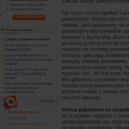
zależał zakres ubezpieczenia
Wybierasz najlepszą ofertę
Spotykasz się z agentem
Podpisujesz dokumenty
Na rynku można spotkać bar
PORÓWNAJ!
podróżnych. Różnią się one n
składki. Jeśli postawimy na 
Pytania czytelników
pamiętajmy aby dokładnie spr
pakiecie z wycieczką. Biuro
5 pytań o assistance medyczne
w naszej gestii pozostaje po
Pytanie Czytelnika: Co oznacza
cierpimy na chorobę przewlek
indeksacja składki?
ochroną opłacając dodatkową
Czym jest doubezpieczenie, czy
trzeba się doubezpieczyć po każdej
powody choroby przewlekłej
szkodzie?
gwarancyjną naszej polisy. 
Czego szukasz? Ubezpieczenia?
wynosić min. 30 000 euro. N
Informacji? Nasza infolinia Ci
pomoże!
jest głównym czynnikiem decy
Jakie są obowiązki ubezpieczonego
wyższa suma gwarancyjna, t
związane bezpośrednio z
możemy mówić o pełnej ochro
wystąpieniem szkody?
utrudnić wakacje.
Narzędzia
Polisa pakietowa na wszel
Ranking towarzystw
W przypadku wyjazdu z biur
Zgłoś szkodę
doubezpieczenie się, czyli wy
Porównywarka wyłączeń AC
przypadku problemów zdrowot