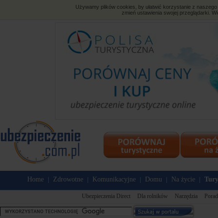
Używamy plików cookies, by ułatwić korzystanie z naszego s
zmień ustawienia swojej przeglądarki. Wi
Home
Zdrowotne
Komunikacyjne
Domu
Na życie
Tury
|
|
|
|
|
Ubezpieczenia Direct
Dla rolników
Narzędzia
Porad