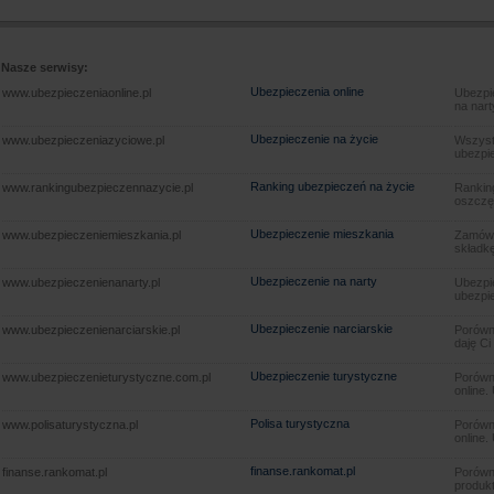
Nasze serwisy:
Ubezpieczenia online
www.ubezpieczeniaonline.pl
Ubezpie
na nart
Ubezpieczenie na życie
www.ubezpieczeniazyciowe.pl
Wszyst
ubezpie
Ranking ubezpieczeń na życie
www.rankingubezpieczennazycie.pl
Rankin
oszczę
Ubezpieczenie mieszkania
www.ubezpieczeniemieszkania.pl
Zamów u
składkę
Ubezpieczenie na narty
www.ubezpieczenienanarty.pl
Ubezpie
ubezpie
Ubezpieczenie narciarskie
www.ubezpieczenienarciarskie.pl
Porówna
daję Ci
Ubezpieczenie turystyczne
www.ubezpieczenieturystyczne.com.pl
Porówna
online.
Polisa turystyczna
www.polisaturystyczna.pl
Porówna
online.
finanse.rankomat.pl
finanse.rankomat.pl
Porówn
produkt