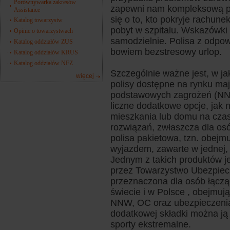
Porównywarka zakresów
zapewni nam kompleksową po
Assistance
się o to, kto pokryje rachune
Katalog towarzystw
pobyt w szpitalu. Wskazówki
Opinie o towarzystwach
samodzielnie. Polisa z odp
Katalog oddziałów ZUS
bowiem bezstresowy urlop.
Katalog oddziałów KRUS
Katalog oddziałów NFZ
Szczególnie ważne jest, w j
więcej
polisy dostępne na rynku ma
podstawowych zagrożeń (NNW,
liczne dodatkowe opcje, jak 
mieszkania lub domu na czas
rozwiązań, zwłaszcza dla osó
polisa pakietowa, tzn. obej
wyjazdem, zawarte w jednej
Jednym z takich produktów j
przez Towarzystwo Ubezpiecz
przeznaczona dla osób łącz
świecie i w Polsce , obejmują
NNW, OC oraz ubezpieczenia 
dodatkowej składki można ją
sporty ekstremalne.