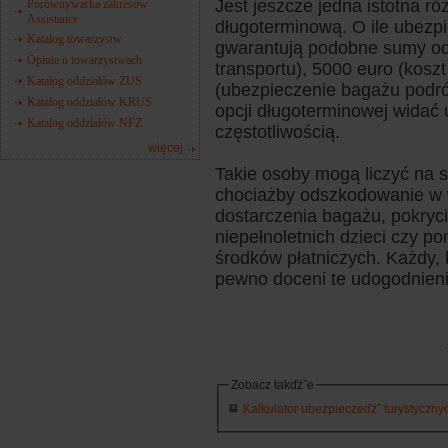
Jest jeszcze jedna istotna ró
Porównywarka zakresów
Assistance
długoterminową. O ile ubezpi
Katalog towarzystw
gwarantują podobne sumy ods
Opinie o towarzystwach
transportu), 5000 euro (kosz
Katalog oddziałów ZUS
(ubezpieczenie bagażu podró
Katalog oddziałów KRUS
opcji długoterminowej widać
Katalog oddziałów NFZ
częstotliwością.
więcej
Takie osoby mogą liczyć na
chociażby odszkodowanie w 
dostarczenia bagażu, pokryci
niepełnoletnich dzieci czy 
środków płatniczych. Każdy, 
pewno doceni te udogodnieni
Zobacz takďż˝e
Kalkulator ubezpieczeďż˝ turystycznych