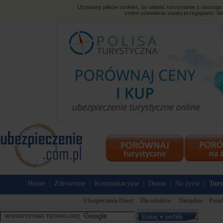
Używamy plików cookies, by ułatwić korzystanie z naszego s
zmień ustawienia swojej przeglądarki. Wi
Home
Zdrowotne
Komunikacyjne
Domu
Na życie
Tury
|
|
|
|
|
Ubezpieczenia Direct
Dla rolników
Narzędzia
Porad