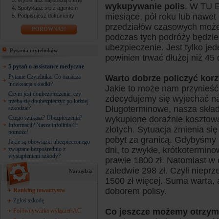
Wybierasz najlepszą ofertę
wykupywanie polis
. W TU E
Spotykasz się z agentem
miesiące, pół roku lub nawet
Podpisujesz dokumenty
przedziałów czasowych możem
PORÓWNAJ!
podczas tych podróży będzie
ubezpieczenie. Jest tylko je
Pytania czytelników
powinien trwać dłużej niż 45 
5 pytań o assistance medyczne
Pytanie Czytelnika: Co oznacza
Warto dobrze policzyć korz
indeksacja składki?
Jakie to może nam przynieść 
Czym jest doubezpieczenie, czy
zdecydujemy się wyjechać na
trzeba się doubezpieczyć po każdej
Długoterminowe, nasza skład
szkodzie?
Czego szukasz? Ubezpieczenia?
wykupione doraźnie kosztowa
Informacji? Nasza infolinia Ci
złotych. Sytuacja zmienia si
pomoże!
pobyt za granicą. Gdybyśmy 
Jakie są obowiązki ubezpieczonego
dni, to zwykłe, krótkotermi
związane bezpośrednio z
wystąpieniem szkody?
prawie 1800 zł. Natomiast w 
zaledwie 298 zł. Czyli niep
Narzędzia
1500 zł więcej. Suma warta,
doborem polisy.
Ranking towarzystw
Zgłoś szkodę
Co jeszcze możemy otrzy
Porównywarka wyłączeń AC