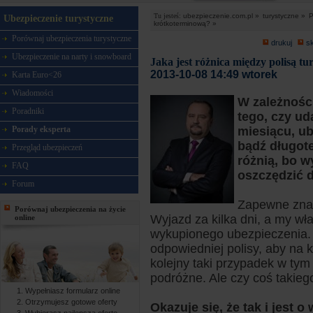
Tu jesteś:
ubezpieczenie.com.pl »
turystyczne »
P
Ubezpieczenie turystyczne
krótkoterminową? »
Porównaj ubezpieczenia turystyczne
drukuj
s
Ubezpieczenie na narty i snowboard
Jaka jest różnica między polisą t
2013-10-08 14:49 wtorek
Karta Euro<26
Wiadomości
W zależnośc
Poradniki
tego, czy ud
Porady eksperta
miesiącu, ub
bądź długot
Przegląd ubezpieczeń
różnią, bo 
FAQ
oszczędzić d
Forum
Zapewne znam
Porównaj ubezpieczenia na życie
Wyjazd za kilka dni, a my w
online
wykupionego ubezpieczenia. 
odpowiedniej polisy, aby na k
kolejny taki przypadek w tym 
podróżne. Ale czy coś takiego
Wypełniasz formularz online
Otrzymujesz gotowe oferty
Okazuje się, że tak i jest o