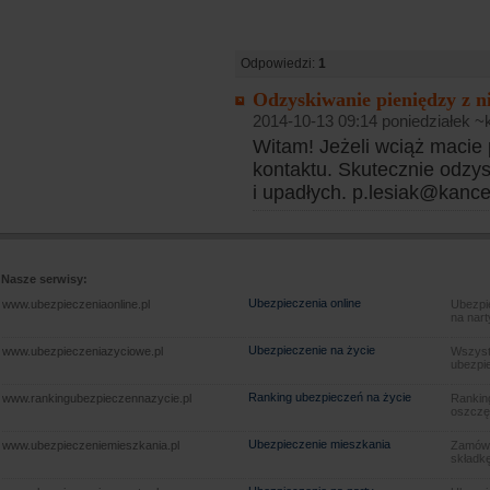
Odpowiedzi:
1
Odzyskiwanie pieniędzy z n
2014-10-13 09:14 poniedziałek ~
Witam! Jeżeli wciąż macie
kontaktu. Skutecznie odzy
i upadłych. p.lesiak@kance
Nasze serwisy:
Ubezpieczenia online
www.ubezpieczeniaonline.pl
Ubezpie
na nart
Ubezpieczenie na życie
www.ubezpieczeniazyciowe.pl
Wszyst
ubezpie
Ranking ubezpieczeń na życie
www.rankingubezpieczennazycie.pl
Rankin
oszczę
Ubezpieczenie mieszkania
www.ubezpieczeniemieszkania.pl
Zamów u
składkę