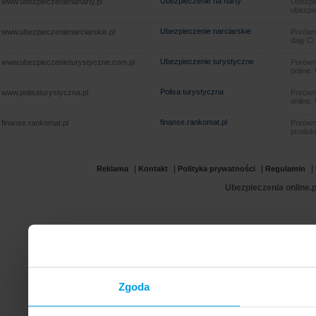
Ubezpieczenie na narty
www.ubezpieczenienanarty.pl
Ubezpie
ubezpie
Ubezpieczenie narciarskie
www.ubezpieczenienarciarskie.pl
Porówna
daję Ci
Ubezpieczenie turystyczne
www.ubezpieczenieturystyczne.com.pl
Porówna
online.
Polisa turystyczna
www.polisaturystyczna.pl
Porówna
online.
finanse.rankomat.pl
finanse.rankomat.pl
Porówn
produkt
|
|
|
|
Reklama
Kontakt
Polityka prywatności
Regulamin
Ubezpieczenia online.p
Zgoda