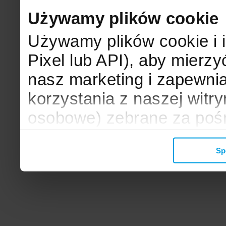
Używamy plików cookie
Używamy plików cookie i 
Pixel lub API), aby mier
nasz marketing i zapewni
korzystania z naszej witr
osobowe) zebrane za poś
mogą zostać wykorzystane
Sp
wyświetlanych Ci reklam. 
zbieramy, udostępniamy 
społecznościowym oraz f
analitycznym, z którymi w