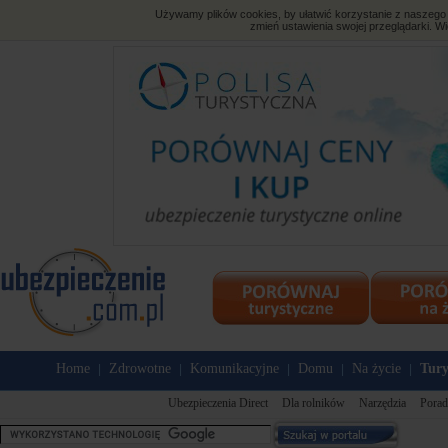
Używamy plików cookies, by ułatwić korzystanie z naszego s
zmień ustawienia swojej przeglądarki. Wi
Home
Zdrowotne
Komunikacyjne
Domu
Na życie
Tury
|
|
|
|
|
Ubezpieczenia Direct
Dla rolników
Narzędzia
Porad