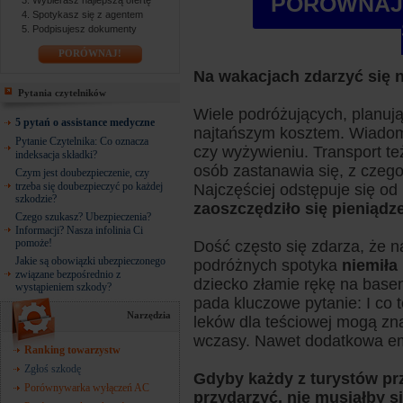
PORÓWNAJ 
Wybierasz najlepszą ofertę
Spotykasz się z agentem
Podpisujesz dokumenty
PORÓWNAJ!
Na wakacjach zdarzyć się 
Pytania czytelników
Wiele podróżujących, planują
5 pytań o assistance medyczne
najtańszym kosztem. Wiadom
Pytanie Czytelnika: Co oznacza
czy wyżywieniu. Transport te
indeksacja składki?
osób zastanawia się, z czeg
Czym jest doubezpieczenie, czy
trzeba się doubezpieczyć po każdej
Najczęściej odstępuje się od
szkodzie?
zaoszczędziło się pieniądze
Czego szukasz? Ubezpieczenia?
Informacji? Nasza infolinia Ci
pomoże!
Dość często się zdarza, że 
Jakie są obowiązki ubezpieczonego
podróżnych spotyka
niemiła
związane bezpośrednio z
dziecko złamie rękę na basen
wystąpieniem szkody?
pada kluczowe pytanie: I co 
Narzędzia
leków dla teściowej mogą z
wczasy. Nawet dodatkowa eme
Ranking towarzystw
Zgłoś szkodę
Gdyby każdy z turystów pr
Porównywarka wyłączeń AC
przydarzyć, nie musiałby 