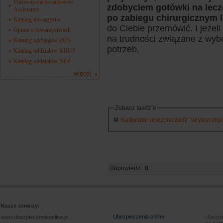
Porównywarka zakresów
zdobyciem gotówki na lecz
Assistance
po zabiegu chirurgicznym 
Katalog towarzystw
do Ciebie przemówić. I jeżeli t
Opinie o towarzystwach
na trudności związane z wy
Katalog oddziałów ZUS
potrzeb.
Katalog oddziałów KRUS
Katalog oddziałów NFZ
więcej
Zobacz takďż˝e
Kalkulator ubezpieczeďż˝ turystycznych
Odpowiedzi:
0
Nasze serwisy:
Ubezpieczenia online
www.ubezpieczeniaonline.pl
Ubezpie