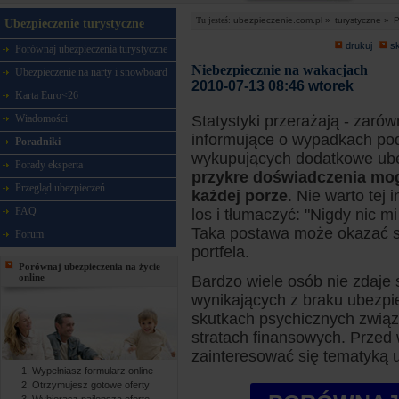
Tu jesteś:
ubezpieczenie.com.pl »
turystyczne »
P
Ubezpieczenie turystyczne
drukuj
s
Porównaj ubezpieczenia turystyczne
Niebezpiecznie na wakacjach
Ubezpieczenie na narty i snowboard
2010-07-13 08:46 wtorek
Karta Euro<26
Wiadomości
Statystyki przerażają - zarów
informujące o wypadkach pod
Poradniki
wykupujących dodatkowe ube
Porady eksperta
przykre doświadczenia mog
Przegląd ubezpieczeń
każdej porze
. Nie warto tej
FAQ
los i tłumaczyć: "Nigdy nic m
Taka postawa może okazać si
Forum
portfela.
Porównaj ubezpieczenia na życie
online
Bardzo wiele osób nie zdaje 
wynikających z braku ubezpie
skutkach psychicznych związ
stratach finansowych. Przed
zainteresować się tematyką 
Wypełniasz formularz online
Otrzymujesz gotowe oferty