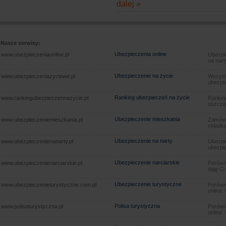
dalej »
Nasze serwisy:
Ubezpieczenia online
www.ubezpieczeniaonline.pl
Ubezpie
na nart
Ubezpieczenie na życie
www.ubezpieczeniazyciowe.pl
Wszyst
ubezpie
Ranking ubezpieczeń na życie
www.rankingubezpieczennazycie.pl
Rankin
oszczę
Ubezpieczenie mieszkania
www.ubezpieczeniemieszkania.pl
Zamów u
składkę
Ubezpieczenie na narty
www.ubezpieczenienanarty.pl
Ubezpie
ubezpie
Ubezpieczenie narciarskie
www.ubezpieczenienarciarskie.pl
Porówna
daję Ci
Ubezpieczenie turystyczne
www.ubezpieczenieturystyczne.com.pl
Porówna
online.
Polisa turystyczna
www.polisaturystyczna.pl
Porówna
online.