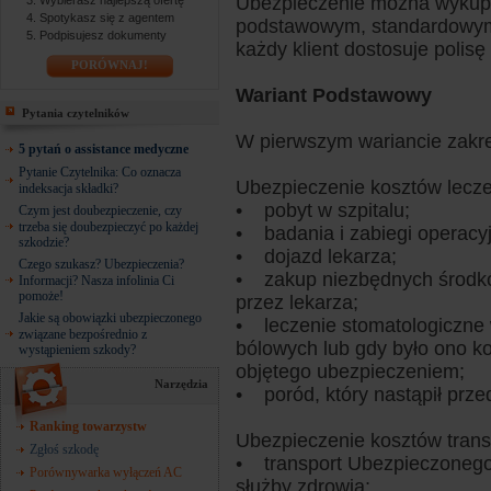
Ubezpieczenie można wykupi
Wybierasz najlepszą ofertę
Spotykasz się z agentem
podstawowym, standardowym 
Podpisujesz dokumenty
każdy klient dostosuje polis
PORÓWNAJ!
Wariant Podstawowy
Pytania czytelników
W pierwszym wariancie zakr
5 pytań o assistance medyczne
Pytanie Czytelnika: Co oznacza
Ubezpieczenie kosztów lecze
indeksacja składki?
• pobyt w szpitalu;
Czym jest doubezpieczenie, czy
trzeba się doubezpieczyć po każdej
• badania i zabiegi operacy
szkodzie?
• dojazd lekarza;
Czego szukasz? Ubezpieczenia?
• zakup niezbędnych środkó
Informacji? Nasza infolinia Ci
pomoże!
przez lekarza;
Jakie są obowiązki ubezpieczonego
• leczenie stomatologiczne 
związane bezpośrednio z
bólowych lub gdy było ono k
wystąpieniem szkody?
objętego ubezpieczeniem;
Narzędzia
• poród, który nastąpił prze
Ranking towarzystw
Ubezpieczenie kosztów transpo
Zgłoś szkodę
• transport Ubezpieczonego 
Porównywarka wyłączeń AC
służby zdrowia;