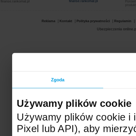
finanse.rankomat.pl
finanse.rankomat.pl
Porówn
produkt
|
|
|
|
Reklama
Kontakt
Polityka prywatności
Regulamin
Ubezpieczenia online.p
Zgoda
Używamy plików cookie
Używamy plików cookie i 
Pixel lub API), aby mier