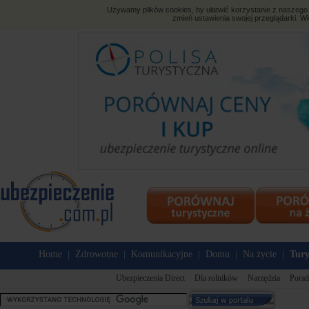
Używamy plików cookies, by ułatwić korzystanie z naszego s
zmień ustawienia swojej przeglądarki. Wi
Home
Zdrowotne
Komunikacyjne
Domu
Na życie
Tury
|
|
|
|
|
Ubezpieczenia Direct
Dla rolników
Narzędzia
Porad