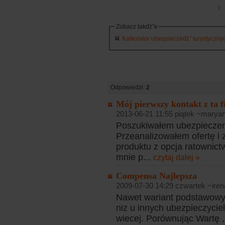
1
Zobacz takďż˝e
Kalkulator ubezpieczeďż˝ turystycznych
Odpowiedzi:
2
Mój pierwszy kontakt z ta f
2013-06-21 11:55 piątek ~maryan
Poszukiwałem ubezpieczen
Przeanalizowałem ofertę 
produktu z opcja ratownic
mnie p...
czytaj dalej »
Compensa Najlepsza
2009-07-30 14:29 czwartek ~iren
Nawet wariant podstawowy 
niz u innych ubezpieczyciel
wiecej. Porównując Wartę ,G