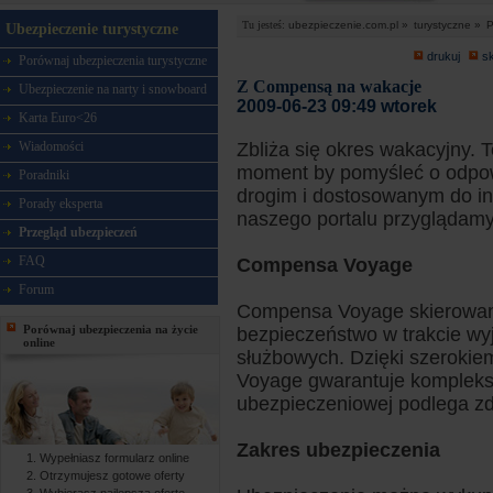
Tu jesteś:
ubezpieczenie.com.pl »
turystyczne »
P
Ubezpieczenie turystyczne
drukuj
s
Porównaj ubezpieczenia turystyczne
Z Compensą na wakacje
Ubezpieczenie na narty i snowboard
2009-06-23 09:49 wtorek
Karta Euro<26
Wiadomości
Zbliża się okres wakacyjny. 
moment by pomyśleć o odpow
Poradniki
drogim i dostosowanym do in
Porady eksperta
naszego portalu przyglądamy
Przegląd ubezpieczeń
FAQ
Compensa Voyage
Forum
Compensa Voyage skierowane 
Porównaj ubezpieczenia na życie
bezpieczeństwo w trakcie wy
online
służbowych. Dzięki szeroki
Voyage gwarantuje komplek
ubezpieczeniowej podlega zd
Zakres ubezpieczenia
Wypełniasz formularz online
Otrzymujesz gotowe oferty