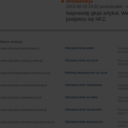
Beznadzieja
2016-08-29 23:32 poniedziałek 
Naprawdę głupi artykuł. Wi
podpiera się NFZ.
Nasze serwisy:
Ubezpieczenia online
www.ubezpieczeniaonline.pl
Ubezpie
na nart
Ubezpieczenie na życie
www.ubezpieczeniazyciowe.pl
Wszyst
ubezpie
Ranking ubezpieczeń na życie
www.rankingubezpieczennazycie.pl
Rankin
oszczę
Ubezpieczenie mieszkania
www.ubezpieczeniemieszkania.pl
Zamów u
składkę
Ubezpieczenie na narty
www.ubezpieczenienanarty.pl
Ubezpie
ubezpie
Ubezpieczenie narciarskie
www.ubezpieczenienarciarskie.pl
Porówna
daję Ci
Ubezpieczenie turystyczne
www.ubezpieczenieturystyczne.com.pl
Porówna
online.