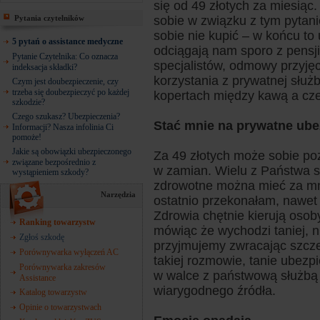
się od 49 złotych za miesiąc
Pytania czytelników
sobie w związku z tym pytan
sobie nie kupić – w końcu to
5 pytań o assistance medyczne
odciągają nam sporo z pensji
Pytanie Czytelnika: Co oznacza
specjalistów, odmowy przyjęc
indeksacja składki?
korzystania z prywatnej służb
Czym jest doubezpieczenie, czy
trzeba się doubezpieczyć po każdej
kopertach między kawą a cz
szkodzie?
Czego szukasz? Ubezpieczenia?
Stać mnie na prywatne ube
Informacji? Nasza infolinia Ci
pomoże!
Jakie są obowiązki ubezpieczonego
Za 49 złotych może sobie po
związane bezpośrednio z
w zamian. Wielu z Państwa s
wystąpieniem szkody?
zdrowotne można mieć za mnie
Narzędzia
ostatnio przekonałam, nawet
Zdrowia chętnie kierują oso
Ranking towarzystw
mówiąc że wychodzi taniej, 
Zgłoś szkodę
przyjmujemy zwracając szcze
Porównywarka wyłączeń AC
takiej rozmowie, tanie ubezp
Porównywarka zakresów
w walce z państwową służbą
Assistance
wiarygodnego źródła.
Katalog towarzystw
Opinie o towarzystwach