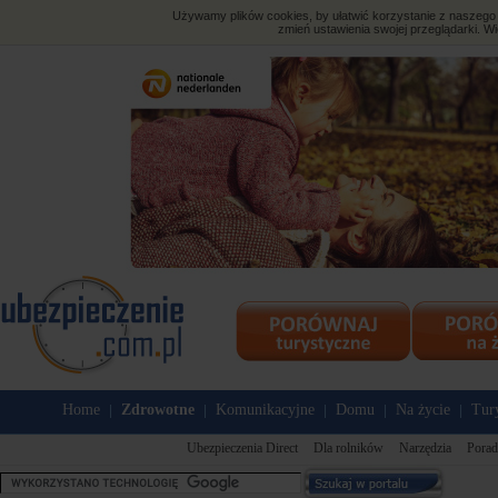
Używamy plików cookies, by ułatwić korzystanie z naszego s
zmień ustawienia swojej przeglądarki. Wi
Home
Zdrowotne
Komunikacyjne
Domu
Na życie
Tur
|
|
|
|
|
Ubezpieczenia Direct
Dla rolników
Narzędzia
Porad