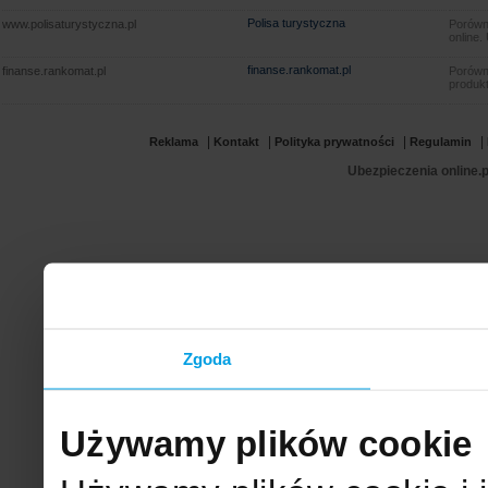
Polisa turystyczna
www.polisaturystyczna.pl
Porówna
online.
finanse.rankomat.pl
finanse.rankomat.pl
Porówn
produkt
|
|
|
|
Reklama
Kontakt
Polityka prywatności
Regulamin
Ubezpieczenia online.p
Zgoda
Używamy plików cookie