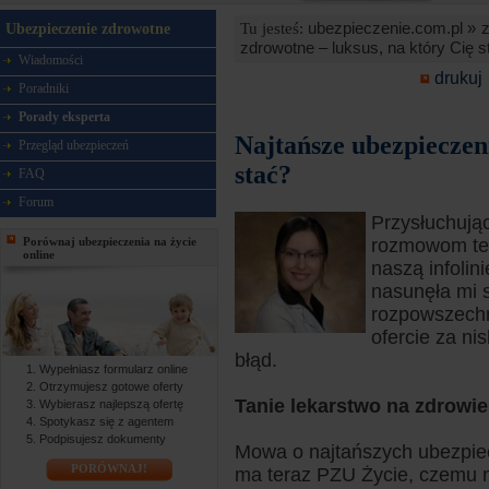
ubezpieczenie.com.pl »
Tu jesteś:
Ubezpieczenie zdrowotne
zdrowotne – luksus, na który Cię s
Wiadomości
drukuj
Poradniki
Porady eksperta
Najtańsze ubezpieczeni
Przegląd ubezpieczeń
stać?
FAQ
Forum
Przysłuchując
Porównaj ubezpieczenia na życie
rozmowom tel
online
naszą infolin
nasunęła mi s
rozpowszechn
ofercie za n
błąd.
Wypełniasz formularz online
Otrzymujesz gotowe oferty
Tanie lekarstwo na zdrowie
Wybierasz najlepszą ofertę
Spotykasz się z agentem
Podpisujesz dokumenty
Mowa o najtańszych ubezpiec
PORÓWNAJ!
ma teraz PZU Życie, czemu n