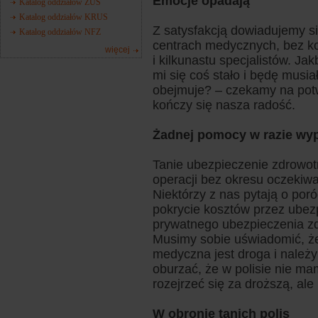
Emocje opadają
Katalog oddziałów ZUS
Katalog oddziałów KRUS
Z satysfakcją dowiadujemy si
Katalog oddziałów NFZ
centrach medycznych, bez ko
więcej
i kilkunastu specjalistów. J
mi się coś stało i będę musiał
obejmuje? – czekamy na potw
kończy się nasza radość.
Żadnej pomocy w razie wy
Tanie ubezpieczenie zdrowot
operacji bez okresu oczekiw
Niektórzy z nas pytają o poród
pokrycie kosztów przez ubezp
prywatnego ubezpieczenia zd
Musimy sobie uświadomić, że
medyczna jest droga i należy
oburzać, że w polisie nie m
rozejrzeć się za droższą, ale 
W obronie tanich polis