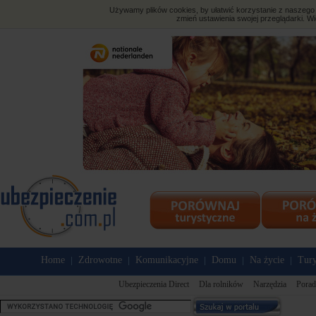
Używamy plików cookies, by ułatwić korzystanie z naszego s
zmień ustawienia swojej przeglądarki. Wi
Home
Zdrowotne
Komunikacyjne
Domu
Na życie
Tury
|
|
|
|
|
Ubezpieczenia Direct
Dla rolników
Narzędzia
Porad