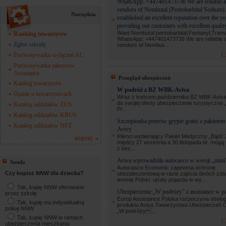
WhatsApp: +447401473736 We are reliable a
vendors of Nembutal (Pentobarbital Sodium)
Narzędzia
established an excellent reputation over the y
providing our customers with excellent qualit
Want Nembutal pentobarbital,Fentanyl,Tram
Ranking towarzystw
WhatsApp: +447401473736 We are reliable a
Zgłoś szkodę
vendors of Nembut...
C
Porównywarka wyłączeń AC
Porównywarka zakresów
Assistance
Przegląd ubezpieczeń
Katalog towarzystw
W podróż z BZ WBK-Aviva
Opinie o towarzystwach
Wraz z końcem października BZ WBK-Aviv
do swojej oferty ubezpieczenie turystyczne 
Katalog oddziałów ZUS
Pr...
Katalog oddziałów KRUS
Szczepionka przeciw grypie gratis z pakiet
Katalog oddziałów NFZ
Avivy
Klienci wybierający Pakiet Medyczny „Bądź
więcej
między 27 września a 30 listopada br. mogą
z bez...
Aviva wprowadziła autocasco w wersji „mini
Sonda
Autocasco Economic zapewnia ochronę
Czy kupisz NNW dla dziecka?
ubezpieczeniową w razie zajścia dwóch zda
terenie Polski: utraty pojazdu w wy...
Tak, kupię NNW oferowane
Ubezpieczenie „W podróży” z assistance w pa
przez szkołę
Europ Assistance Polska rozpoczyna obsłu
Tak, kupię mu indywidualną
produktu Aviva Towarzystwa Ubezpieczeń 
polisę NNW
„W podróży...
Tak, kupię NNW w ramach
C
ubezpieczenia mieszkania