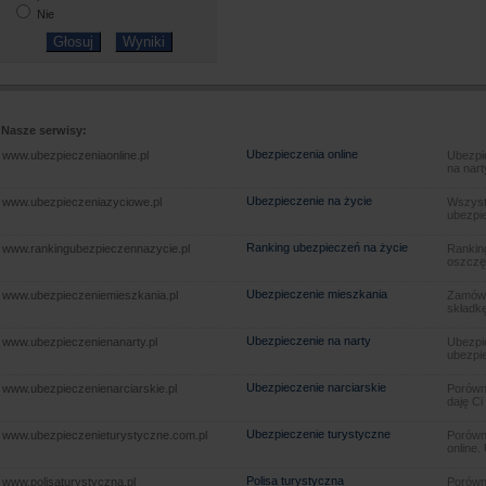
Nie
Nasze serwisy:
Ubezpieczenia online
www.ubezpieczeniaonline.pl
Ubezpie
na nart
Ubezpieczenie na życie
www.ubezpieczeniazyciowe.pl
Wszyst
ubezpie
Ranking ubezpieczeń na życie
www.rankingubezpieczennazycie.pl
Rankin
oszczę
Ubezpieczenie mieszkania
www.ubezpieczeniemieszkania.pl
Zamów u
składkę
Ubezpieczenie na narty
www.ubezpieczenienanarty.pl
Ubezpie
ubezpie
Ubezpieczenie narciarskie
www.ubezpieczenienarciarskie.pl
Porówna
daję Ci
Ubezpieczenie turystyczne
www.ubezpieczenieturystyczne.com.pl
Porówna
online.
Polisa turystyczna
www.polisaturystyczna.pl
Porówna