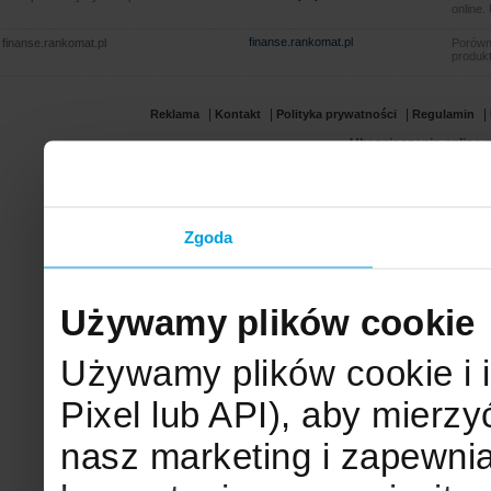
online.
finanse.rankomat.pl
finanse.rankomat.pl
Porówn
produkt
|
|
|
|
Reklama
Kontakt
Polityka prywatności
Regulamin
Ubezpieczenia online.p
Zgoda
Używamy plików cookie
Używamy plików cookie i 
Pixel lub API), aby mier
nasz marketing i zapewni