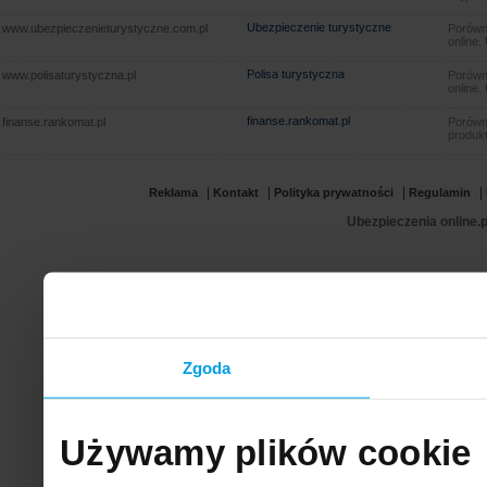
Ubezpieczenie turystyczne
www.ubezpieczenieturystyczne.com.pl
Porówna
online.
Polisa turystyczna
www.polisaturystyczna.pl
Porówna
online.
finanse.rankomat.pl
finanse.rankomat.pl
Porówn
produkt
|
|
|
|
Reklama
Kontakt
Polityka prywatności
Regulamin
Ubezpieczenia online.p
Zgoda
Używamy plików cookie