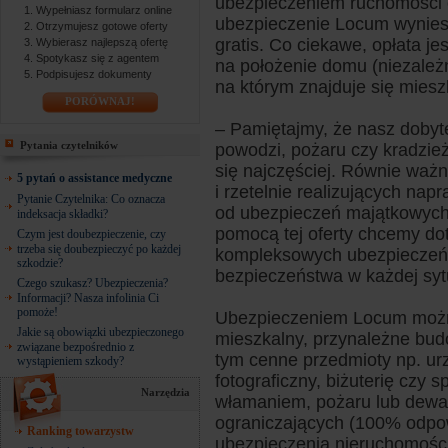
ubezpieczeniem ruchomości o 
Wypełniasz formularz online
ubezpieczenie Locum wyniesi
Otrzymujesz gotowe oferty
gratis. Co ciekawe, opłata je
Wybierasz najlepszą ofertę
Spotykasz się z agentem
na położenie domu (niezależnie
Podpisujesz dokumenty
na którym znajduje się miesz
PORÓWNAJ!
– Pamiętajmy, że nasz dobyte
Pytania czytelników
powodzi, pożaru czy kradzie
się najczęściej. Równie waż
5 pytań o assistance medyczne
i rzetelnie realizujących n
Pytanie Czytelnika: Co oznacza
od ubezpieczeń majątkowych
indeksacja składki?
pomocą tej oferty chcemy dot
Czym jest doubezpieczenie, czy
trzeba się doubezpieczyć po każdej
kompleksowych ubezpieczeń,
szkodzie?
bezpieczeństwa w każdej sytu
Czego szukasz? Ubezpieczenia?
Informacji? Nasza infolinia Ci
pomoże!
Ubezpieczeniem Locum można
Jakie są obowiązki ubezpieczonego
mieszkalny, przynależne bud
związane bezpośrednio z
tym cenne przedmioty np. ur
wystąpieniem szkody?
fotograficzny, biżuterię czy 
Narzędzia
włamaniem, pożaru lub dewast
ograniczających (100% odpow
Ranking towarzystw
ubezpieczenia nieruchomości