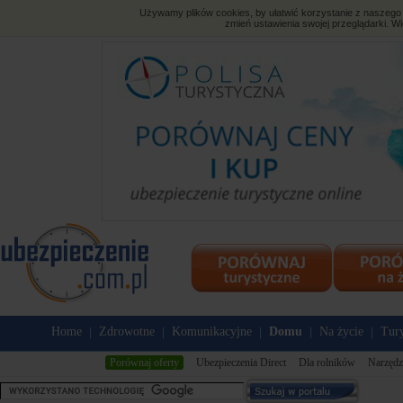
Używamy plików cookies, by ułatwić korzystanie z naszego s
zmień ustawienia swojej przeglądarki. Wi
Home
Zdrowotne
Komunikacyjne
Domu
Na życie
Tury
|
|
|
|
|
Porównaj oferty
Ubezpieczenia Direct
Dla rolników
Narzędz