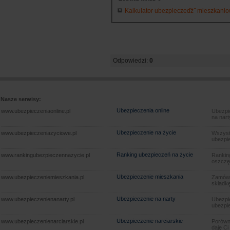
Kalkulator ubezpieczeďż˝ mieszkaniowy
Odpowiedzi:
0
Nasze serwisy:
Ubezpieczenia online
www.ubezpieczeniaonline.pl
Ubezpie
na nart
Ubezpieczenie na życie
www.ubezpieczeniazyciowe.pl
Wszyst
ubezpie
Ranking ubezpieczeń na życie
www.rankingubezpieczennazycie.pl
Rankin
oszczę
Ubezpieczenie mieszkania
www.ubezpieczeniemieszkania.pl
Zamów u
składkę
Ubezpieczenie na narty
www.ubezpieczenienanarty.pl
Ubezpie
ubezpie
Ubezpieczenie narciarskie
www.ubezpieczenienarciarskie.pl
Porówna
daję Ci