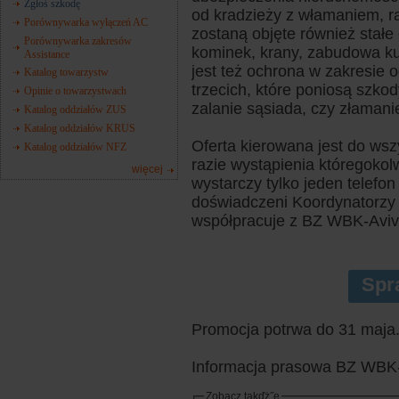
Zgłoś szkodę
od kradzieży z włamaniem, ra
Porównywarka wyłączeń AC
zostaną objęte również stałe
Porównywarka zakresów
kominek, krany, zabudowa 
Assistance
jest też ochrona w zakresie 
Katalog towarzystw
trzecich, które poniosą szko
Opinie o towarzystwach
zalanie sąsiada, czy złamanie
Katalog oddziałów ZUS
Katalog oddziałów KRUS
Oferta kierowana jest do ws
Katalog oddziałów NFZ
razie wystąpienia któregoko
więcej
wystarczy tylko jeden telef
doświadczeni Koordynatorzy 
współpracuje z BZ WBK-Aviv
Spr
Promocja potrwa do 31 maja
Informacja prasowa BZ WBK-A
Zobacz takďż˝e