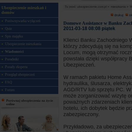
Tu jesteś:
ubezpieczenie.com.pl »
mieszkania »
W
Ubezpieczenie mieszkań i
domów
drukuj
s
Porównywarka wyłączeń
Domowe Assistance w Banku Za
2011-03-18 08:08 piątek
Quiz
Spis majątku
Klienci Banku Zachodniego
Ubezpieczenie mieszkania
którzy zdecydują się na ko
Wiadomości
Locum, mogą otrzymać roczny
powstała dzięki współpracy
Poradniki
Ubezpieczeń.
Porady eksperta
Przegląd ubezpieczeń
W ramach pakietu Home Assi
FAQ
hydraulika, ślusarza, elektry
AGD/RTV lub sprzętu PC. W 
Forum
może zorganizować wizytę ora
Porównaj ubezpieczenia na życie
poważnych zdarzeniach klien
online
hotelu, ich dobytek będzie p
zabezpieczony.
Przykładowo, za ubezpieczen