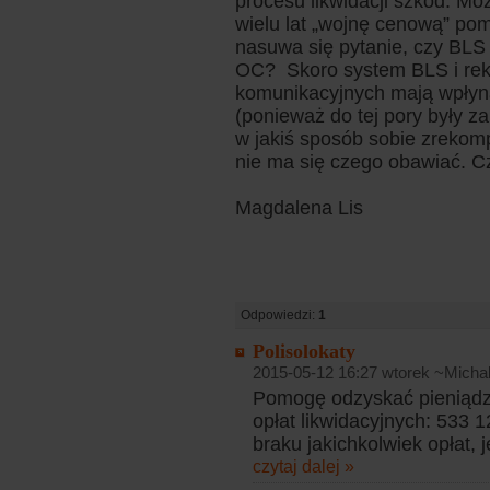
procesu likwidacji szkód. Mo
wielu lat „wojnę cenową” pom
nasuwa się pytanie, czy BLS 
OC? Skoro system BLS i rek
komunikacyjnych mają wpły
(ponieważ do tej pory były z
w jakiś sposób sobie zrekom
nie ma się czego obawiać. C
Magdalena Lis
Odpowiedzi:
1
Polisolokaty
2015-05-12 16:27 wtorek ~Micha
Pomogę odzyskać pieniądz
opłat likwidacyjnych: 533 
braku jakichkolwiek opłat, 
czytaj dalej »