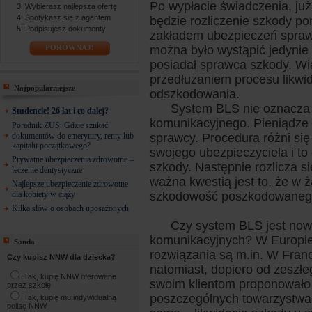
Po wypłacie świadczenia, ju
Wybierasz najlepszą ofertę
Spotykasz się z agentem
będzie rozliczenie szkody 
Podpisujesz dokumenty
zakładem ubezpieczeń sprawc
PORÓWNAJ!
można było wystąpić jedynie
posiadał sprawca szkody. Wi
przedłużaniem procesu likwid
Najpopularniejsze
odszkodowania.
System BLS nie oznacza je
Studencie! 26 lat i co dalej?
komunikacyjnego. Pieniądze 
Poradnik ZUS: Gdzie szukać
dokumentów do emerytury, renty lub
sprawcy. Procedura różni się
kapitału początkowego?
swojego ubezpieczyciela i to
Prywatne ubezpieczenia zdrowotne –
szkody. Następnie rozlicza 
leczenie dentystyczne
ważna kwestią jest to, że 
Najlepsze ubezpieczenie zdrowotne
dla kobiety w ciąży
szkodowość poszkodowane
Kilka słów o osobach uposażonych
Czy system BLS jest nowoś
komunikacyjnych? W Europie – 
Sonda
rozwiązania są m.in. W Franc
Czy kupisz NNW dla dziecka?
natomiast, dopiero od zeszłeg
Tak, kupię NNW oferowane
swoim klientom proponowało
przez szkołę
poszczególnych towarzystwac
Tak, kupię mu indywidualną
polisę NNW