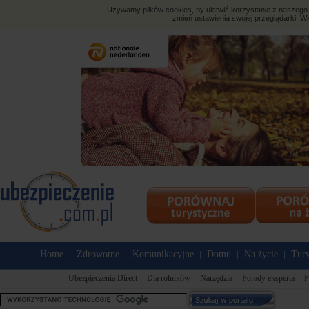
Używamy plików cookies, by ułatwić korzystanie z naszego s
zmień ustawienia swojej przeglądarki. Wi
Home
Zdrowotne
Komunikacyjne
Domu
Na życie
Tury
|
|
|
|
|
Ubezpieczenia Direct
Dla rolników
Narzędzia
Porady eksperta
P