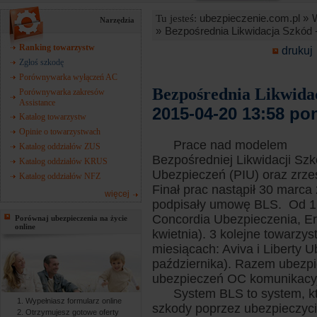
ubezpieczenie.com.pl »
Tu jesteś:
Narzędzia
»
Bezpośrednia Likwidacja Szkód 
Ranking towarzystw
drukuj
Zgłoś szkodę
Porównywarka wyłączeń AC
Bezpośrednia Likwida
Porównywarka zakresów
Assistance
2015-04-20 13:58 po
Katalog towarzystw
Opinie o towarzystwach
Prace nad modelem
Katalog oddziałów ZUS
Bezpośredniej Likwidacji Sz
Katalog oddziałów KRUS
Ubezpieczeń (PIU) oraz zrzesz
Katalog oddziałów NFZ
Finał prac nastąpił 30 marca
więcej
podpisały umowę BLS. Od 1 
Concordia Ubezpieczenia, Er
Porównaj ubezpieczenia na życie
online
kwietnia). 3 kolejne towarz
miesiącach: Aviva i Liberty U
października). Razem ubezpi
ubezpieczeń OC komunikacyj
System BLS to system, który
Wypełniasz formularz online
szkody poprzez ubezpieczyci
Otrzymujesz gotowe oferty