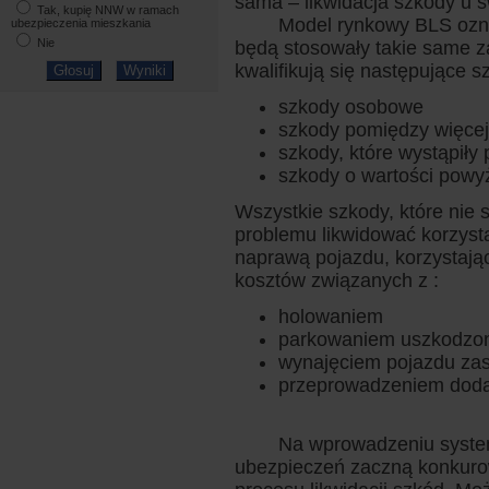
sama – likwidacja szkody u 
Tak, kupię NNW w ramach
Model rynkowy BLS oznacz
ubezpieczenia mieszkania
Nie
będą stosowały takie same z
kwalifikują się następujące s
szkody osobowe
szkody pomiędzy więce
szkody, które wystąpiły
szkody o wartości powyże
Wszystkie szkody, które nie
problemu likwidować korzys
naprawą pojazdu, korzystając
kosztów związanych z :
holowaniem
parkowaniem uszkodzon
wynajęciem pojazdu za
przeprowadzeniem doda
Na wprowadzeniu systemu 
ubezpieczeń zaczną konkurowa