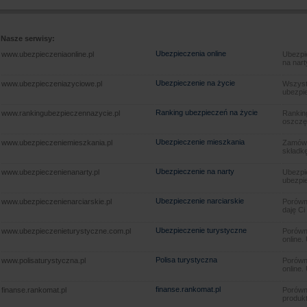
Nasze serwisy:
Ubezpieczenia online
www.ubezpieczeniaonline.pl
Ubezpie
na nart
Ubezpieczenie na życie
www.ubezpieczeniazyciowe.pl
Wszyst
ubezpie
Ranking ubezpieczeń na życie
www.rankingubezpieczennazycie.pl
Rankin
oszczę
Ubezpieczenie mieszkania
www.ubezpieczeniemieszkania.pl
Zamów u
składkę
Ubezpieczenie na narty
www.ubezpieczenienanarty.pl
Ubezpie
ubezpie
Ubezpieczenie narciarskie
www.ubezpieczenienarciarskie.pl
Porówna
daję Ci
Ubezpieczenie turystyczne
www.ubezpieczenieturystyczne.com.pl
Porówna
online.
Polisa turystyczna
www.polisaturystyczna.pl
Porówna
online.
finanse.rankomat.pl
finanse.rankomat.pl
Porówn
produkt