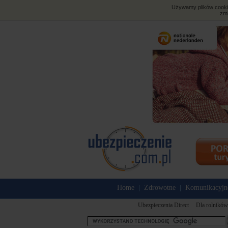
Używamy plików cookies
zmi
Home
Zdrowotne
Komunikacyjn
|
|
Ubezpieczenia Direct
Dla rolników