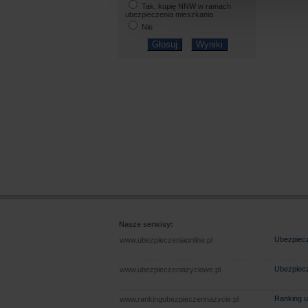
Tak, kupię NNW w ramach
ubezpieczenia mieszkania
Nie
Nasze serwisy:
Ubezpiecz
www.ubezpieczeniaonline.pl
Ubezpiecz
www.ubezpieczeniazyciowe.pl
Ranking u
www.rankingubezpieczennazycie.pl