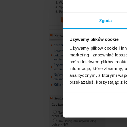
Wybierasz najlepszą ofertę
Spotykasz się z agentem
Podpisujesz dokumenty
PORÓWNAJ!
Zgoda
Najpopularniejsze
Używamy plików cookie
Studencie! 26 lat i co dalej?
Używamy plików cookie i inn
Poradnik ZUS: Gdzie szukać
marketing i zapewniać lepsz
dokumentów do emerytury, renty lub
kapitału początkowego?
pośrednictwem plików cookie
Prywatne ubezpieczenia zdrowotne –
informacje, które zbieramy
leczenie dentystyczne
analitycznym, z którymi wspó
Najlepsze ubezpieczenie zdrowotne
dla kobiety w ciąży
przekazałeś, korzystając z i
Kilka słów o osobach uposażonych
Sonda
Czy kupisz NNW dla dziecka?
Tak, kupię NNW oferowane
przez szkołę
Tak, kupię mu indywidualną
polisę NNW