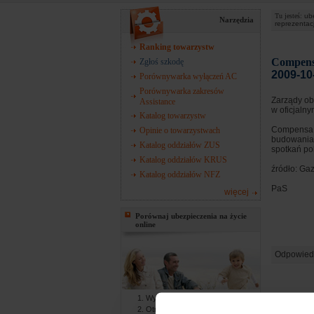
Tu jesteś:
ub
Narzędzia
reprezentacj
Ranking towarzystw
Compensa
Zgłoś szkodę
2009-10
Porównywarka wyłączeń AC
Porównywarka zakresów
Zarządy ob
Assistance
w oficjalny
Katalog towarzystw
Compensa s
Opinie o towarzystwach
budowania 
Katalog oddziałów ZUS
spotkań po
Katalog oddziałów KRUS
źródło: Ga
Katalog oddziałów NFZ
PaS
więcej
Porównaj ubezpieczenia na życie
online
Odpowied
Wypełniasz formularz online
Otrzymujesz gotowe oferty