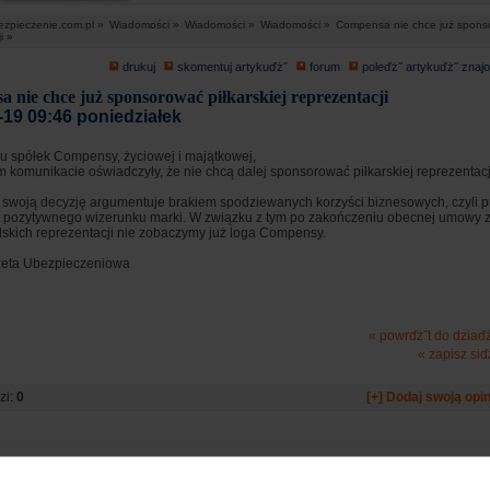
ezpieczenie.com.pl »
Wiadomości »
Wiadomości »
Wiadomości »
Compensa nie chce już sponso
i »
drukuj
skomentuj artykuďż˝
forum
poleďż˝ artykuďż˝ zna
 nie chce już sponsorować piłkarskiej reprezentacji
-19 09:46 poniedziałek
u spółek Compensy, życiowej i majątkowej,
m komunikacie oświadczyły, że nie chcą dalej sponsorować piłkarskiej reprezentacji
woją decyzję argumentuje brakiem spodziewanych korzyści biznesowych, czyli p
pozytywnego wizerunku marki. W związku z tym po zakończeniu obecnej umowy 
lskich reprezentacji nie zobaczymy już loga Compensy.
zeta Ubezpieczeniowa
« powrďż˝t do dziaď
« zapisz siď
zi:
0
[+] Dodaj swoją opin