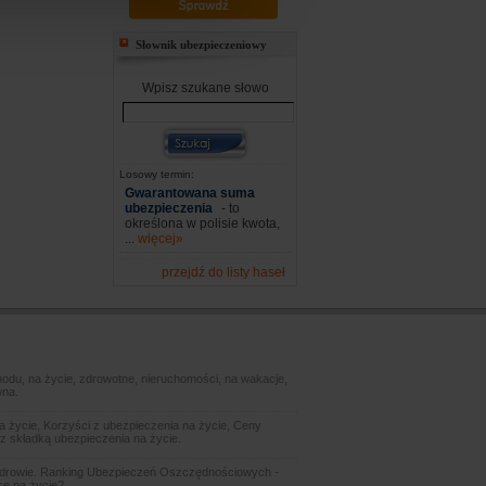
Słownik ubezpieczeniowy
Wpisz szukane słowo
Losowy termin:
Gwarantowana suma
ubezpieczenia
- to
określona w polisie kwota,
...
więcej»
przejdź do listy haseł
odu, na życie, zdrowotne, nieruchomości, na wakacje,
wna.
 życie, Korzyści z ubezpieczenia na życie, Ceny
z składką ubezpieczenia na życie.
zdrowie. Ranking Ubezpieczeń Oszczędnościowych -
sę na życie?