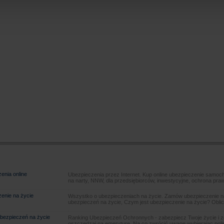
enia online
Ubezpieczenia przez Internet. Kup online ubezpieczenie samoch
na narty, NNW, dla przedsiębiorców, inwestycyjne, ochrona pra
enie na życie
Wszystko o ubezpieczeniach na życie. Zamów ubezpieczenie na
ubezpieczeń na życie, Czym jest ubezpieczenie na życie? Oblic
bezpieczeń na życie
Ranking Ubezpieczeń Ochronnych - zabezpiecz Twoje życie i 
oszczędzaj na emeryturę. Na co zwrócić uwagę wybierając poli