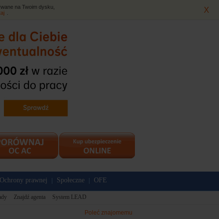
isywane na Twoim dysku,
X
taj
.
Ochrony prawnej
Społeczne
OFE
|
|
ady
Znajdź agenta
System LEAD
Poleć znajomemu