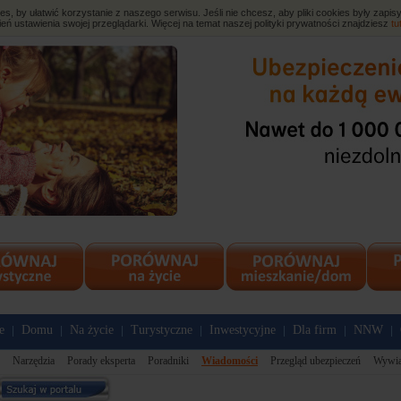
, by ułatwić korzystanie z naszego serwisu. Jeśli nie chcesz, aby pliki cookies były zap
eń ustawienia swojej przeglądarki. Więcej na temat naszej polityki prywatności znajdziesz
tu
e
Domu
Na życie
Turystyczne
Inwestycyjne
Dla firm
NNW
|
|
|
|
|
|
|
Narzędzia
Porady eksperta
Poradniki
Wiadomości
Przegląd ubezpieczeń
Wywi