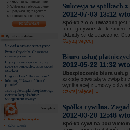
Otrzymujesz gotowe oferty
Sukcesja w spółkach z 
Wybierasz najlepszą ofertę
Spotykasz się z agentem
2012-07-03 13:12 wt
Podpisujesz dokumenty
Spółka z o.o. uważana
jest
PORÓWNAJ!
na negatywne skutki śmierci 
Udziały są dziedziczone. Spa
Pytania czytelników
Czytaj więcej
5 pytań o assistance medyczne
Pytanie Czytelnika: Co oznacza
Biuro usług płatniczy
indeksacja składki?
Czym jest doubezpieczenie, czy
2012-05-22 11:32 wt
trzeba się doubezpieczyć po każdej
szkodzie?
Ubezpieczenie biura usług
Czego szukasz? Ubezpieczenia?
szkodę powstałą w związku z
Informacji? Nasza infolinia Ci
wynikającej z umowy o świadcz
pomoże!
Jakie są obowiązki ubezpieczonego
Czytaj więcej
związane bezpośrednio z
wystąpieniem szkody?
Spółka cywilna. Zagadn
Narzędzia
2012-03-20 12:48 wt
Ranking towarzystw
Spółka cywilna pod wielo
Zgłoś szkodę
prowadzenia działalności, je