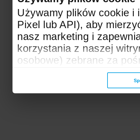
Używamy plików cookie i 
Pixel lub API), aby mier
nasz marketing i zapewni
korzystania z naszej witr
osobowe) zebrane za poś
mogą zostać wykorzystane
Sp
wyświetlanych Ci reklam. 
zbieramy, udostępniamy 
społecznościowym oraz f
analitycznym, z którymi w
łączyć te informacje z inn