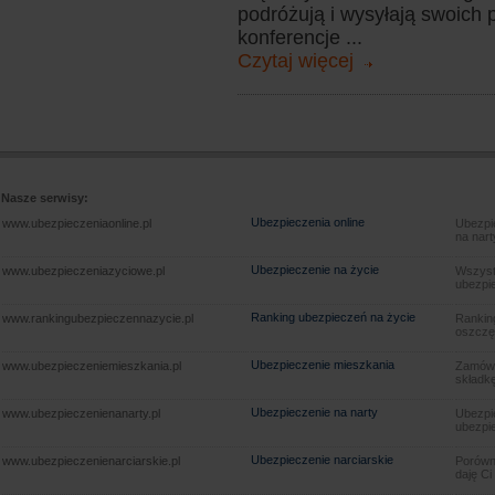
podróżują i wysyłają swoich 
konferencje ...
Czytaj więcej
Nasze serwisy:
Ubezpieczenia online
www.ubezpieczeniaonline.pl
Ubezpie
na nart
Ubezpieczenie na życie
www.ubezpieczeniazyciowe.pl
Wszyst
ubezpie
Ranking ubezpieczeń na życie
www.rankingubezpieczennazycie.pl
Rankin
oszczę
Ubezpieczenie mieszkania
www.ubezpieczeniemieszkania.pl
Zamów u
składkę
Ubezpieczenie na narty
www.ubezpieczenienanarty.pl
Ubezpie
ubezpie
Ubezpieczenie narciarskie
www.ubezpieczenienarciarskie.pl
Porówna
daję Ci