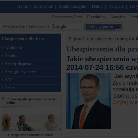
Home
Zdrowotne
Komunikacyjne
Domu
Na życie
Tury
|
|
|
|
|
Ubezpieczenia Direct
Dla rolników
Narzędzia
Porad
ubezpieczenie.com.pl »
f
Tu jesteś:
Ubezpieczenie dla firm
Ubezpieczenia dla pr
Wiadomości
Poradniki
Jakie ubezpieczenia wy
Porady eksperta
2014-07-24 16:56 cz
Przegląd ubezpieczeń
Jak wyni
FAQ
Życie małe
Forum
oczekują 
istotna je
Porównaj ubezpieczenia na życie
Czytaj wię
online
Wypełniasz formularz online