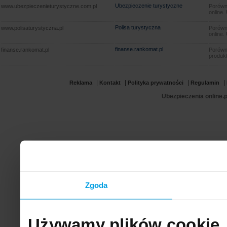
Ubezpieczenie turystyczne
www.ubezpieczenieturystyczne.com.pl
Porówna
online.
Polisa turystyczna
www.polisaturystyczna.pl
Porówna
online.
finanse.rankomat.pl
finanse.rankomat.pl
Porówn
produkt
|
|
|
|
Reklama
Kontakt
Polityka prywatności
Regulamin
Ubezpieczenia online.p
Zgoda
Używamy plików cookie