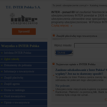
Tu jesteś:
ubezpieczenie.com.pl »
Katalog towarz
T.U. INTER Polska S.A.
INTER - ponad 80
lat zaufania! Niemiecki 
ubezpieczeniowy INTER powstał w 1926 ro
ubezpieczenia zdrowotne oraz specjalisty
programy ubezpieczeniowe. W Polsce INTER
Czytaj więcej
Sprawdź
Znajdź placówkę tego towarzystwa
Wpisz miasto:
Wszystko o INTER Polska
Infolinia INTER Polska
Zgłoś szkodę
Najnowsze opinie o INTER Polska
Dokumenty do pobrania
Zaniżone odszkodowanie z Inter Polska
Informacje o towarzystwie
wypłaty? Jest na to skuteczny sposób!!
To prawda że Inter Polska zaniża zwroty lec
Znajdź placówkę
odmawia.nie polecam tego ubezpieczenia ...
Znajdź agenta
Nie polecam
Ubezpieczenie mieszkania kupione za pom
Ocena w rankingu
Rankomat. Płatność za pomocą blik. Bank n
robiona była cesja nie uznał...
Oceń towarzystwo
C
Opinie o towarzystwie