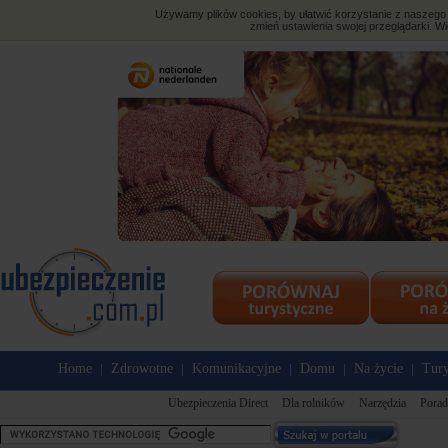
Używamy plików cookies, by ułatwić korzystanie z naszego s
zmień ustawienia swojej przeglądarki. Wi
Home
Zdrowotne
Komunikacyjne
Domu
Na życie
Tury
|
|
|
|
|
Ubezpieczenia Direct
Dla rolników
Narzędzia
Porad