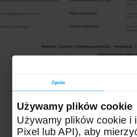
Ubezpieczenie turystyczne
www.ubezpieczenieturystyczne.com.pl
Porówna
online.
Polisa turystyczna
www.polisaturystyczna.pl
Porówna
online.
finanse.rankomat.pl
finanse.rankomat.pl
Porówn
produkt
|
|
|
|
Reklama
Kontakt
Polityka prywatności
Regulamin
Ubezpieczenia online.p
Zgoda
Używamy plików cookie
Używamy plików cookie i 
Pixel lub API), aby mier