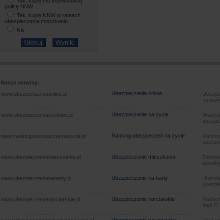
Tak, kupię mu indywidualną
polisę NNW
Tak, kupię NNW w ramach
ubezpieczenia mieszkania
Nie
Nasze serwisy:
Ubezpieczenia online
www.ubezpieczeniaonline.pl
Ubezpie
na nart
Ubezpieczenie na życie
www.ubezpieczeniazyciowe.pl
Wszyst
ubezpie
Ranking ubezpieczeń na życie
www.rankingubezpieczennazycie.pl
Rankin
oszczę
Ubezpieczenie mieszkania
www.ubezpieczeniemieszkania.pl
Zamów u
składkę
Ubezpieczenie na narty
www.ubezpieczenienanarty.pl
Ubezpie
ubezpie
Ubezpieczenie narciarskie
www.ubezpieczenienarciarskie.pl
Porówna
daję Ci