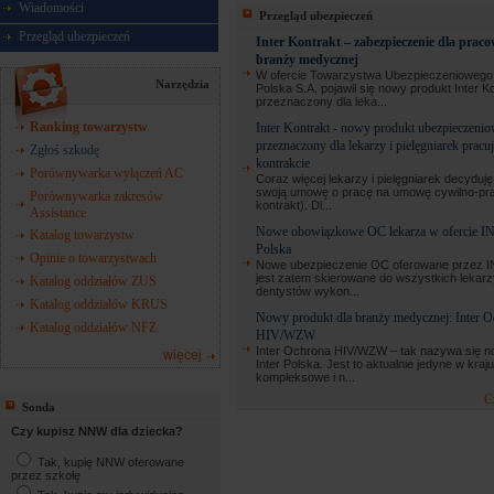
Wiadomości
Przegląd ubezpieczeń
Przegląd ubezpieczeń
Inter Kontrakt – zabezpieczenie dla pra
branży medycznej
W ofercie Towarzystwa Ubezpieczenioweg
Narzędzia
Polska S.A. pojawił się nowy produkt Inter Ko
przeznaczony dla leka...
Ranking towarzystw
Inter Kontrakt - nowy produkt ubezpieczeni
przeznaczony dla lekarzy i pielęgniarek pracu
Zgłoś szkodę
kontrakcie
Porównywarka wyłączeń AC
Coraz więcej lekarzy i pielęgniarek decyduję
swoją umowę o pracę na umowę cywilno-pra
Porównywarka zakresów
kontrakt). Dl...
Assistance
Nowe obowiązkowe OC lekarza w ofercie 
Katalog towarzystw
Polska
Opinie o towarzystwach
Nowe ubezpieczenie OC oferowane przez 
jest zatem skierowane do wszystkich lekarzy
Katalog oddziałów ZUS
dentystów wykon...
Katalog oddziałów KRUS
Nowy produkt dla branży medycznej: Inter 
Katalog oddziałów NFZ
HIV/WZW
Inter Ochrona HIV/WZW – tak nazywa się n
więcej
Inter Polska. Jest to aktualnie jedyne w kraju
kompleksowe i n...
C
Sonda
Czy kupisz NNW dla dziecka?
Tak, kupię NNW oferowane
przez szkołę