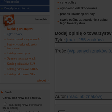
Wiadomości
cenę polisy
wysokość odszkodowania
Przegląd ubezpieczeń
proces likwidacji szkody
Narzędzia
swoje ogólne zadowolenie z usług
tego towarzystwa
Ranking towarzystw
Dodaj opinię o towarzystw
Zgłoś szkodę
Tytuł
(max. 255 znaków)
Porównywarka wyłączeń AC
Porównywarka zakresów
Assistance
Treść
(Wpisanych znaków
0
Katalog towarzystw
Opinie o towarzystwach
Katalog oddziałów ZUS
Katalog oddziałów KRUS
Katalog oddziałów NFZ
więcej
Sonda
Autor
(max. 50 znaków)
Czy kupisz NNW dla dziecka?
Tak, kupię NNW oferowane
przez szkołę