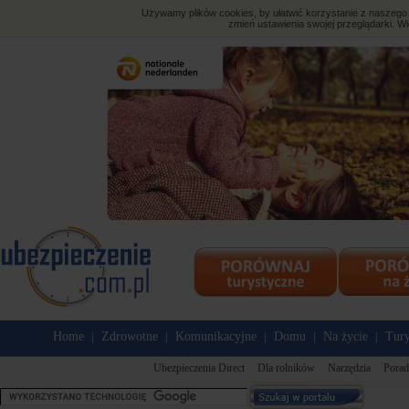
Używamy plików cookies, by ułatwić korzystanie z naszego s
zmień ustawienia swojej przeglądarki. Wi
Home
Zdrowotne
Komunikacyjne
Domu
Na życie
Tury
|
|
|
|
|
Ubezpieczenia Direct
Dla rolników
Narzędzia
Porad