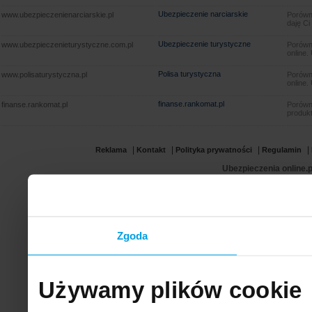
Ubezpieczenie narciarskie
www.ubezpieczenienarciarskie.pl
Porówna
daję Ci
Ubezpieczenie turystyczne
www.ubezpieczenieturystyczne.com.pl
Porówna
online.
Polisa turystyczna
www.polisaturystyczna.pl
Porówna
online.
finanse.rankomat.pl
finanse.rankomat.pl
Porówn
produkt
|
|
|
|
Reklama
Kontakt
Polityka prywatności
Regulamin
Ubezpieczenia online.p
Zgoda
Używamy plików cookie