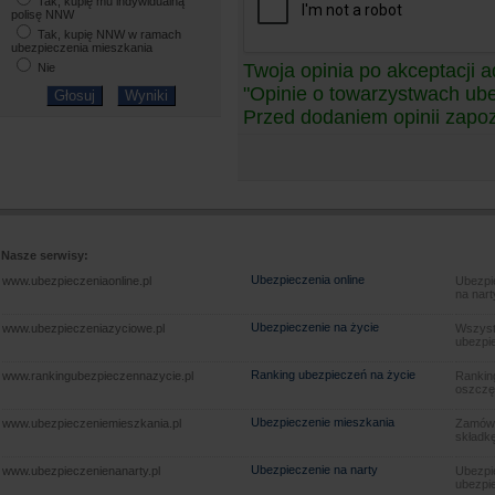
Tak, kupię mu indywidualną
polisę NNW
Tak, kupię NNW w ramach
ubezpieczenia mieszkania
Twoja opinia po akceptacji a
Nie
"Opinie o towarzystwach ub
Przed dodaniem opinii zapoz
Nasze serwisy:
Ubezpieczenia online
www.ubezpieczeniaonline.pl
Ubezpie
na nart
Ubezpieczenie na życie
www.ubezpieczeniazyciowe.pl
Wszyst
ubezpie
Ranking ubezpieczeń na życie
www.rankingubezpieczennazycie.pl
Rankin
oszczę
Ubezpieczenie mieszkania
www.ubezpieczeniemieszkania.pl
Zamów u
składkę
Ubezpieczenie na narty
www.ubezpieczenienanarty.pl
Ubezpie
ubezpie