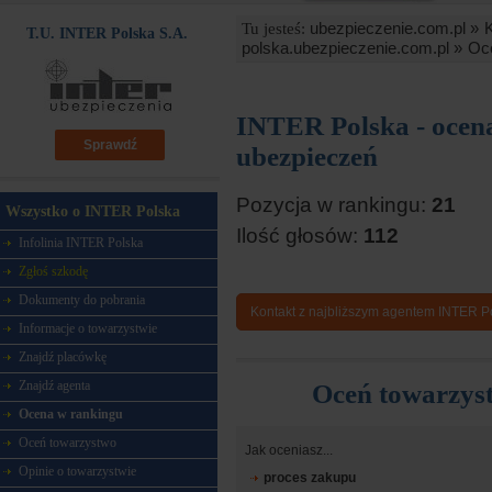
ubezpieczenie.com.pl »
Tu jesteś:
T.U. INTER Polska S.A.
polska.ubezpieczenie.com.pl »
Oce
INTER Polska - ocen
Sprawdź
ubezpieczeń
Pozycja w rankingu:
21
Wszystko o INTER Polska
Ilość głosów:
112
Infolinia INTER Polska
Zgłoś szkodę
Dokumenty do pobrania
Kontakt z najbliższym agentem INTER P
Informacje o towarzystwie
Znajdź placówkę
Znajdź agenta
Oceń towarzys
Ocena w rankingu
Oceń towarzystwo
Jak oceniasz...
Opinie o towarzystwie
proces zakupu