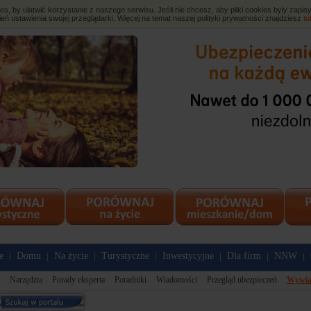
, by ułatwić korzystanie z naszego serwisu. Jeśli nie chcesz, aby pliki cookies były zap
eń ustawienia swojej przeglądarki. Więcej na temat naszej polityki prywatności znajdziesz
tu
e
Domu
Na życie
Turystyczne
Inwestycyjne
Dla firm
NNW
|
|
|
|
|
|
|
Narzędzia
Porady eksperta
Poradniki
Wiadomości
Przegląd ubezpieczeń
Wywia