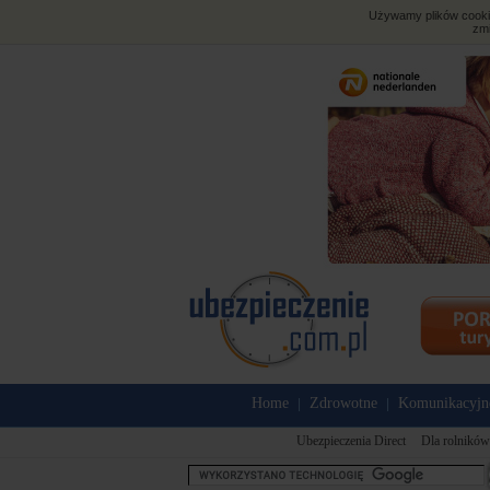
Używamy plików cookies
zmi
Home
Zdrowotne
Komunikacyjn
|
|
Ubezpieczenia Direct
Dla rolników