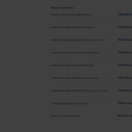
Nasze serwisy:
Ubezpiecz
www.ubezpieczeniaonline.pl
Ubezpiecz
www.ubezpieczeniazyciowe.pl
Ranking u
www.rankingubezpieczennazycie.pl
Ubezpiecz
www.ubezpieczeniemieszkania.pl
Ubezpiecz
www.ubezpieczenienanarty.pl
Ubezpiecz
www.ubezpieczenienarciarskie.pl
Ubezpiecz
www.ubezpieczenieturystyczne.com.pl
Polisa tu
www.polisaturystyczna.pl
finanse.r
finanse.rankomat.pl