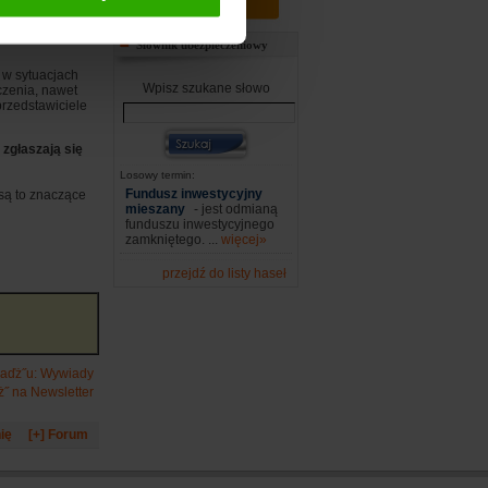
dzielny pakiet
Słownik ubezpieczeniowy
 w sytuacjach
Wpisz szukane słowo
zenia, nawet
przedstawiciele
 zgłaszają się
Losowy termin:
Fundusz inwestycyjny
 są to znaczące
mieszany
- jest odmianą
funduszu inwestycyjnego
zamkniętego. ...
więcej»
przejdź do listy haseł
iaďż˝u: Wywiady
ż˝ na Newsletter
ię
[+] Forum