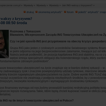
ezpieczenie.com.pl »
Wywiady »
Wywiady »
Wywiady »
Jak ING walczy z kryzysem? »
drukuj
skomentuj artykuďż˝
forum
poleďż˝ artykuďż˝ zna
walczy z kryzysem?
-08 08:50 środa
Rozmowa z Tomaszem
Bławatem, Wiceprezesem Zarządu ING Towarzystwa Ubezpieczeń na Ży
Czy i w jaki sposób ING jest przygotowane na obecny kryzys gospodar
Grupa ING jako jeden z czołowych uczestników światowego systemu finans
w pełni odporna na jego bezprecedensowe załamanie, trwające już od kilk
Należy jednak podkreślić, że pozycja kapitałowa ING jest stabilna, na co 
wpływ emisja specjalnych obligacji dla holenderskiego rządu, który zaofe
, fundamentalnie zdrowym podmiotom”.
asze towarzystwo ubezpieczeń na życie znajduje się w bardzo dobrej sytuacji – w
my zadowalający zysk i znacznie powiększyliśmy udziały rynkowe, mierzone skład
esteśmy trzecim największym ubezpieczycielem na życie. Dobre wyniki ING TUnŻ da
chociaż oczywiście nie zwalniają z podjęcia niezbędnych środków, by z powodzen
udniejszym, niezwykle konkurencyjnym i wymagającym środowisku rynkowym.
zys finansowy wymaga od nas,byśmy prowadzili bardziej restrykcyjną politykę kos
 jeszcze lepsze rozwiązania.Takie, które będą chcieli kupować nawet w obliczu pog
terialnej.
a ING na tle innych towarzystw ubezpieczeń w Polsce?