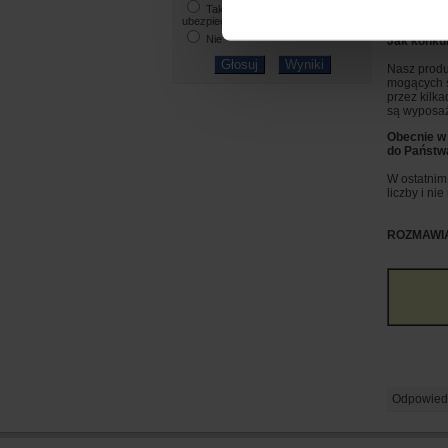
na rynek n
Tak, kupię NNW w ramach
„zdrowotny”
ubezpieczenia mieszkania
Nie
Jak konkur
Nasz produ
mogących s
przez kilk
są wyposaż
Obecnie w 
do Państwa
W ostatnim
liczby i ni
ROZMAWI
Odpowied