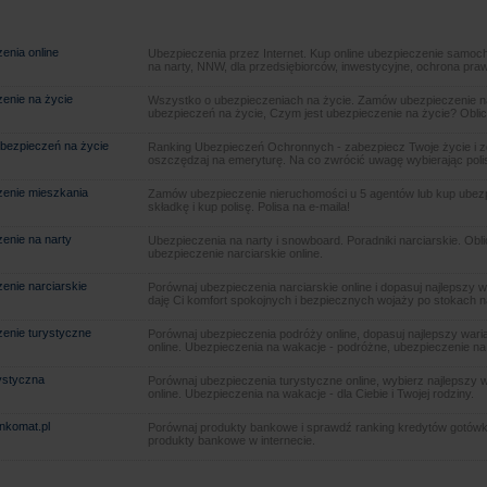
enia online
Ubezpieczenia przez Internet. Kup online ubezpieczenie samoch
na narty, NNW, dla przedsiębiorców, inwestycyjne, ochrona pra
enie na życie
Wszystko o ubezpieczeniach na życie. Zamów ubezpieczenie na
ubezpieczeń na życie, Czym jest ubezpieczenie na życie? Oblic
bezpieczeń na życie
Ranking Ubezpieczeń Ochronnych - zabezpiecz Twoje życie i 
oszczędzaj na emeryturę. Na co zwrócić uwagę wybierając poli
enie mieszkania
Zamów ubezpieczenie nieruchomości u 5 agentów lub kup ubezpie
składkę i kup polisę. Polisa na e-maila!
enie na narty
Ubezpieczenia na narty i snowboard. Poradniki narciarskie. Obl
ubezpieczenie narciarskie online.
enie narciarskie
Porównaj ubezpieczenia narciarskie online i dopasuj najlepszy w
daję Ci komfort spokojnych i bezpiecznych wojaży po stokach n
enie turystyczne
Porównaj ubezpieczenia podróży online, dopasuj najlepszy warian
online. Ubezpieczenia na wakacje - podróżne, ubezpieczenie na
rystyczna
Porównaj ubezpieczenia turystyczne online, wybierz najlepszy wa
online. Ubezpieczenia na wakacje - dla Ciebie i Twojej rodziny.
ankomat.pl
Porównaj produkty bankowe i sprawdź ranking kredytów gotówk
produkty bankowe w internecie.