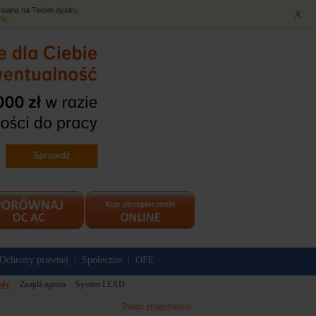
isywane na Twoim dysku,
X
taj
.
Ochrony prawnej
Społeczne
OFE
|
|
dy
Znajdź agenta
System LEAD
Poleć znajomemu