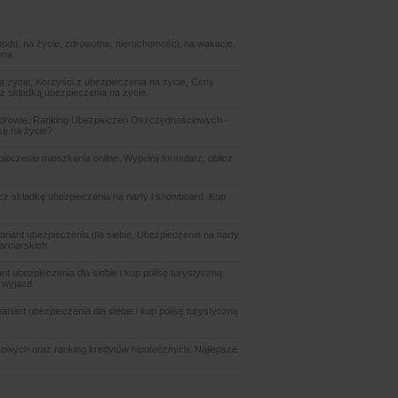
odu, na życie, zdrowotne, nieruchomości, na wakacje,
wna.
 życie, Korzyści z ubezpieczenia na życie, Ceny
z składką ubezpieczenia na życie.
zdrowie. Ranking Ubezpieczeń Oszczędnościowych -
sę na życie?
czenie mieszkania online. Wypełnij formularz, oblicz
icz składkę ubezpieczenia na narty i snowboard. Kup
ariant ubezpieczenia dla siebie. Ubezpieczenia na narty
arciarskich.
t ubezpieczenia dla siebie i kup polisę turystyczną
 wyjazd.
riant ubezpieczenia dla siebie i kup polisę turystyczną
owych oraz ranking kredytów hipotecznych. Najlepsze