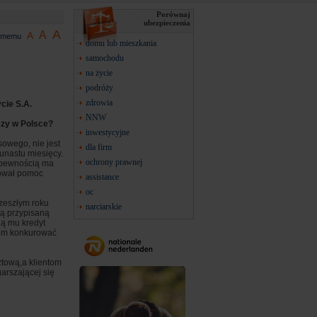
Porównaj
ubezpieczenia
A
A
A
jomemu
domu lub mieszkania
samochodu
na życie
podróży
zdrowia
cie S.A.
NNW
czy w Polsce?
inwestycyjne
owego, nie jest
dla firm
unastu miesięcy.
ochrony prawnej
z pewnością ma
rował pomoc
assistance
oc
 zeszłym roku
narciarskie
ką przypisaną
ją mu kredyt
iem konkurować
ztową,a klientom
arszającej się