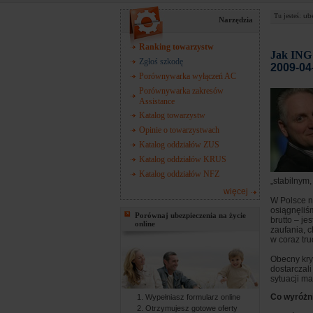
Tu jesteś:
ub
Narzędzia
Ranking towarzystw
Jak ING 
Zgłoś szkodę
2009-04
Porównywarka wyłączeń AC
Porównywarka zakresów
Assistance
Katalog towarzystw
Opinie o towarzystwach
Katalog oddziałów ZUS
Katalog oddziałów KRUS
Katalog oddziałów NFZ
„stabilnym
więcej
W Polsce n
osiągnęliś
Porównaj ubezpieczenia na życie
brutto – j
online
zaufania, 
w coraz tr
Obecny kry
dostarczali
sytuacji ma
Co wyróżni
Wypełniasz formularz online
Otrzymujesz gotowe oferty