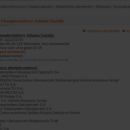
ezpieczenie.com.pl »
Katalog agentów »
Województwo mazowieckie »
Warszawa »
Szczegóły w
 Ubezpieczeniowy Jolanta Garula
wypromuj wizytówkę
ed
ezpieczeniowy Jolanta Garula:
F: 11112217/A
ska 46, 04-133 Warszawa, woj. mazowieckie
racy: pon- pt w godz 10-19
pisz wiadomość
..(pokaż numer)
kcie powołaj się na Portal ubezpieczenie.com.pl)
twa ubezpieczeniowe:
owarzystwo Ubezpieczeń Ogólnych SA
LIANZ Polska S.A.
PENSA Towarzystwo Ubezpieczeń Spółka Akcyjna Vienna Insurance Group
LI TU S.A.
kuracja TU S.A.
GO HESTIA S.A.
ER Polska S.A.
sk S.A. Vienna Insurance Group
owarzystwo Ubezpieczeń S.A.
e Towarzystwo Ubezpieczeń S.A.
Ceska pojistovna Spółka Akcyjna Oddział w Polsce
.
ystwo Ubezpieczeń Wzajemnych TUW
Z
U S.A.