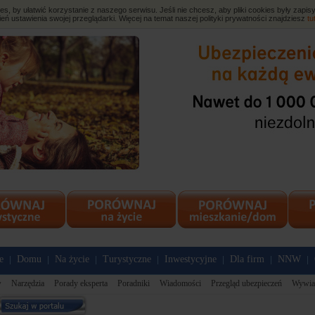
, by ułatwić korzystanie z naszego serwisu. Jeśli nie chcesz, aby pliki cookies były zap
eń ustawienia swojej przeglądarki. Więcej na temat naszej polityki prywatności znajdziesz
tu
e
Domu
Na życie
Turystyczne
Inwestycyjne
Dla firm
NNW
|
|
|
|
|
|
|
w
Narzędzia
Porady eksperta
Poradniki
Wiadomości
Przegląd ubezpieczeń
Wywia