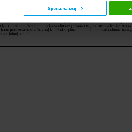
entem ubezpieczeniowym od 25 lat.Współpracuję z wieloma towarzystwami ubez
 do agencji na ulicy Łukowska 46. Spotkania również w miejscu dogodnym dla kli
Spersonalizuj
Z
sz polisy turystycznej dla siebie? Przejrzyj oferty ubezpieczeń w Warszawa. Aby to
j się z agentem ubezpieczeniowym: Agent Ubezpieczeniowy TUiR"Warta"S.A. Jolan
olicy lub wykorzystaj funkcjonalne porównywarki ubezpieczeń i zamów jedną z dos
dzenia z domu! Dysponujemy bazą ofertową kilkudziesięciu Towrzystw Ubezpiecz
ostemu porównaniu szybko znajdziesz ubezpieczenie dla domu, samochodu, na wy
 specjalnej cenie!