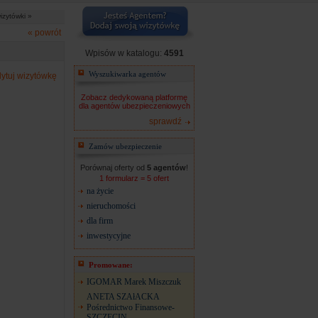
izytówki »
« powrót
Wpisów w katalogu:
4591
Wyszukiwarka agentów
ytuj wizytówkę
Zobacz dedykowaną platformę
dla agentów ubezpieczeniowych
sprawdź
Zamów ubezpieczenie
Porównaj oferty od
5 agentów
!
1 formularz = 5 ofert
na życie
nieruchomości
dla firm
inwestycyjne
Promowane:
IGOMAR Marek Miszczuk
ANETA SZAłACKA
Pośrednictwo Finansowe-
SZCZECIN