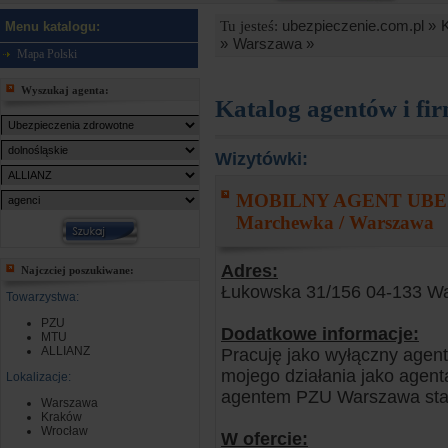
ubezpieczenie.com.pl »
Tu jesteś:
Menu katalogu:
»
Warszawa »
Mapa Polski
Wyszukaj agenta:
Katalog agentów i fi
Wizytówki:
MOBILNY AGENT UBE
Marchewka / Warszawa
Adres:
Najczciej poszukiwane:
Łukowska 31/156 04-133 W
Towarzystwa:
PZU
Dodatkowe informacje:
MTU
ALLIANZ
Pracuję jako wyłączny age
mojego działania jako agent
Lokalizacje:
agentem PZU Warszawa stara
Warszawa
Kraków
Wrocław
W ofercie: