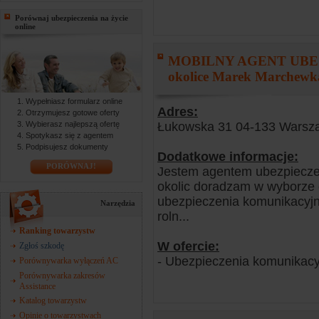
Porównaj ubezpieczenia na życie
online
MOBILNY AGENT UBEZ
okolice Marek Marchewk
Wypełniasz formularz online
Adres:
Otrzymujesz gotowe oferty
Łukowska 31 04-133 Warsz
Wybierasz najlepszą ofertę
Spotykasz się z agentem
Podpisujesz dokumenty
Dodatkowe informacje:
PORÓWNAJ!
Jestem agentem ubezpiecze
okolic doradzam w wyborze 
ubezpieczenia komunikacyjn
Narzędzia
roln...
Ranking towarzystw
W ofercie:
Zgłoś szkodę
- Ubezpieczenia komunikacy
Porównywarka wyłączeń AC
Porównywarka zakresów
Assistance
Katalog towarzystw
Opinie o towarzystwach