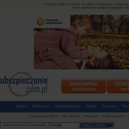
Używamy plików cookies, by ułatwić korzystanie z naszego s
zmień ustawienia swojej przeglądarki. Wi
Home
Zdrowotne
Komunikacyjne
Domu
Na życie
Tury
|
|
|
|
|
Ubezpieczenia Direct
Dla rolników
Narzędzia
Porady eksperta