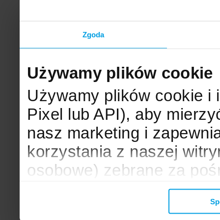
Zgoda
Używamy plików cookie
Używamy plików cookie i 
Pixel lub API), aby mier
nasz marketing i zapewni
korzystania z naszej witr
osobowe) zebrane za poś
mogą zostać wykorzystane
Sp
wyświetlanych Ci reklam. 