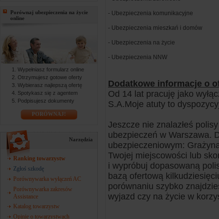
Porównaj ubezpieczenia na życie
- Ubezpieczenia komunikacyjne
online
- Ubezpieczenia mieszkań i domów
- Ubezpieczenia na życie
- Ubezpieczenia NNW
Wypełniasz formularz online
Otrzymujesz gotowe oferty
Dodatkowe informacje o of
Wybierasz najlepszą ofertę
Od 14 lat pracuję jako wył
Spotykasz się z agentem
Podpisujesz dokumenty
S.A.Moje atuty to dyspozycy
PORÓWNAJ!
Jeszcze nie znalazłeś polisy 
ubezpieczeń w Warszawa. Dl
Narzędzia
ubezpieczeniowym: Grażyna
Twojej miejscowości lub sk
Ranking towarzystw
i wypróbuj dopasowaną pol
Zgłoś szkodę
bazą ofertową kilkudziesięci
Porównywarka wyłączeń AC
porównaniu szybko znajdzies
Porównywarka zakresów
wyjazd czy na życie w korzys
Assistance
Katalog towarzystw
Opinie o towarzystwach