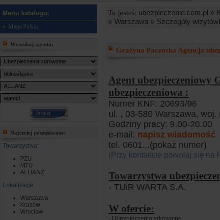
ubezpieczenie.com.pl »
Tu jesteś:
Menu katalogu:
»
Warszawa »
Szczegóły wizytówk
Mapa Polski
Wyszukaj agenta:
Grażyna Paczóska Agencja ube
Agent ubezpieczeniowy 
ubezpieczeniowa :
Numer KNF: 20693/96
ul. , 03-580 Warszawa, woj
Godziny pracy: 9.00-20.00
Najczciej poszukiwane:
e-mail:
napisz wiadomość
tel. 0601
...(pokaż numer)
Towarzystwa:
(Przy kontakcie powołaj się na 
PZU
MTU
ALLIANZ
Towarzystwa ubezpiecze
Lokalizacje:
- TUiR WARTA S.A.
Warszawa
Kraków
W ofercie:
Wrocław
- Ubezpieczenia zdrowotne