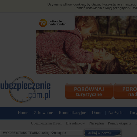
Używamy plików cookies, by ułatwić korzystanie z naszego s
zmień ustawienia swojej przeglądarki. Wi
Home
Zdrowotne
Komunikacyjne
Domu
Na życie
Tury
|
|
|
|
|
Ubezpieczenia Direct
Dla rolników
Narzędzia
Porady eksperta