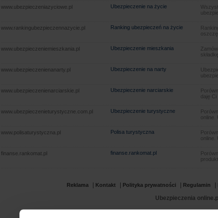
Ubezpieczenie na życie
www.ubezpieczeniazyciowe.pl
Wszyst
ubezpie
Ranking ubezpieczeń na życie
www.rankingubezpieczennazycie.pl
Rankin
oszczę
Ubezpieczenie mieszkania
www.ubezpieczeniemieszkania.pl
Zamów u
składkę
Ubezpieczenie na narty
www.ubezpieczenienanarty.pl
Ubezpie
ubezpie
Ubezpieczenie narciarskie
www.ubezpieczenienarciarskie.pl
Porówna
daję Ci
Ubezpieczenie turystyczne
www.ubezpieczenieturystyczne.com.pl
Porówna
online.
Polisa turystyczna
www.polisaturystyczna.pl
Porówna
online.
finanse.rankomat.pl
finanse.rankomat.pl
Porówn
produkt
|
|
|
|
Reklama
Kontakt
Polityka prywatności
Regulamin
Ubezpieczenia online.p