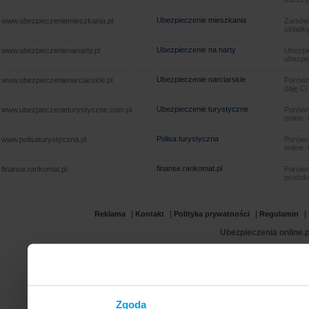
Ubezpieczenie mieszkania
www.ubezpieczeniemieszkania.pl
Zamów u
składkę
Ubezpieczenie na narty
www.ubezpieczenienanarty.pl
Ubezpie
ubezpie
Ubezpieczenie narciarskie
www.ubezpieczenienarciarskie.pl
Porówna
daję Ci
Ubezpieczenie turystyczne
www.ubezpieczenieturystyczne.com.pl
Porówna
online.
Polisa turystyczna
www.polisaturystyczna.pl
Porówna
online.
finanse.rankomat.pl
finanse.rankomat.pl
Porówn
produkt
|
|
|
|
Reklama
Kontakt
Polityka prywatności
Regulamin
Ubezpieczenia online.p
Zgoda