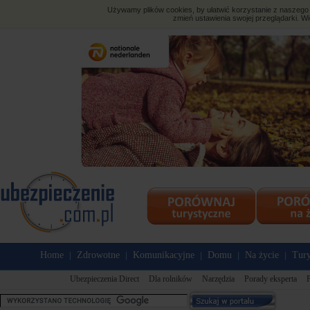
Używamy plików cookies, by ułatwić korzystanie z naszego s
zmień ustawienia swojej przeglądarki. Wi
Home
Zdrowotne
Komunikacyjne
Domu
Na życie
Tury
|
|
|
|
|
Ubezpieczenia Direct
Dla rolników
Narzędzia
Porady eksperta