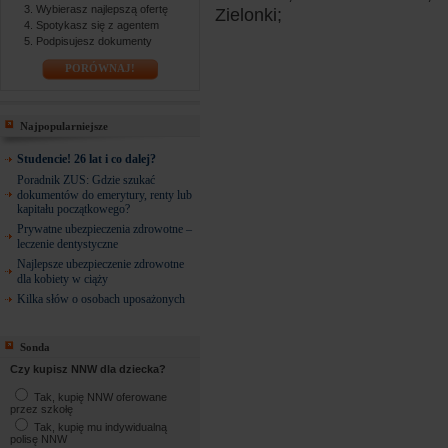
Wybierasz najlepszą ofertę
Zielonki;
Spotykasz się z agentem
Podpisujesz dokumenty
PORÓWNAJ!
Najpopularniejsze
Studencie! 26 lat i co dalej?
Poradnik ZUS: Gdzie szukać
dokumentów do emerytury, renty lub
kapitału początkowego?
Prywatne ubezpieczenia zdrowotne –
leczenie dentystyczne
Najlepsze ubezpieczenie zdrowotne
dla kobiety w ciąży
Kilka słów o osobach uposażonych
Sonda
Czy kupisz NNW dla dziecka?
Tak, kupię NNW oferowane
przez szkołę
Tak, kupię mu indywidualną
polisę NNW