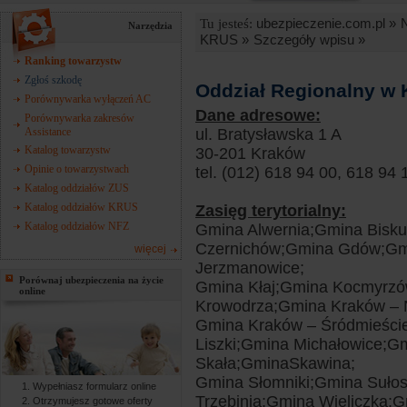
ubezpieczenie.com.pl »
Tu jesteś:
Narzędzia
KRUS »
Szczegóły wpisu »
Ranking towarzystw
Zgłoś szkodę
Oddział Regionalny w 
Porównywarka wyłączeń AC
Dane adresowe:
Porównywarka zakresów
Assistance
ul. Bratysławska 1 A
Katalog towarzystw
30-201 Kraków
Opinie o towarzystwach
tel. (012) 618 94 00, 618 94 
Katalog oddziałów ZUS
Katalog oddziałów KRUS
Zasięg terytorialny:
Katalog oddziałów NFZ
Gmina Alwernia;Gmina Bisk
Czernichów;Gmina Gdów;Gm
więcej
Jerzmanowice;
Porównaj ubezpieczenia na życie
Gmina Kłaj;Gmina Kocmyrzó
online
Krowodrza;Gmina Kraków – 
Gmina Kraków – Śródmieści
Liszki;Gmina Michałowice;G
Skała;GminaSkawina;
Gmina Słomniki;Gmina Suło
Wypełniasz formularz online
Trzebinia;Gmina Wieliczka;
Otrzymujesz gotowe oferty