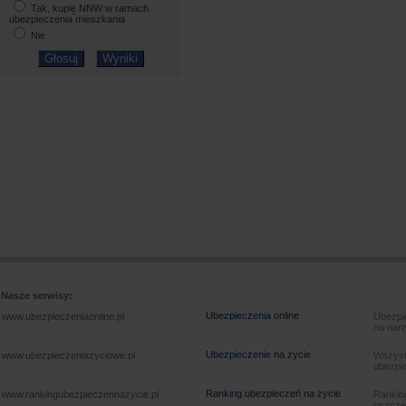
Tak, kupię NNW w ramach
ubezpieczenia mieszkania
Nie
Nasze serwisy:
Ubezpieczenia online
www.ubezpieczeniaonline.pl
Ubezpie
na nart
Ubezpieczenie na życie
www.ubezpieczeniazyciowe.pl
Wszyst
ubezpie
Ranking ubezpieczeń na życie
www.rankingubezpieczennazycie.pl
Rankin
oszczę