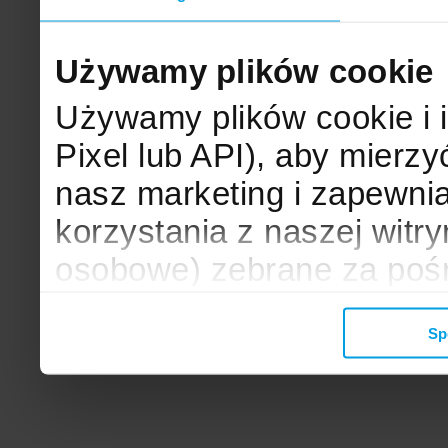
Używamy plików cookie
Używamy plików cookie i 
Pixel lub API), aby mier
nasz marketing i zapewni
korzystania z naszej witr
osobowe) zebrane za poś
mogą zostać wykorzystane
Sp
wyświetlanych Ci reklam. 
zbieramy, udostępniamy 
społecznościowym oraz f