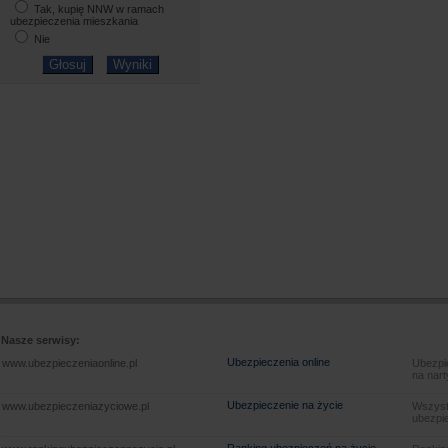
Tak, kupię NNW w ramach
ubezpieczenia mieszkania
Nie
Nasze serwisy:
Ubezpieczenia online
www.ubezpieczeniaonline.pl
Ubezpie
na nart
Ubezpieczenie na życie
www.ubezpieczeniazyciowe.pl
Wszyst
ubezpie