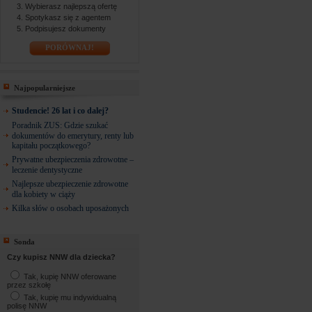
Wybierasz najlepszą ofertę
Spotykasz się z agentem
Podpisujesz dokumenty
PORÓWNAJ!
Najpopularniejsze
Studencie! 26 lat i co dalej?
Poradnik ZUS: Gdzie szukać
dokumentów do emerytury, renty lub
kapitału początkowego?
Prywatne ubezpieczenia zdrowotne –
leczenie dentystyczne
Najlepsze ubezpieczenie zdrowotne
dla kobiety w ciąży
Kilka słów o osobach uposażonych
Sonda
Czy kupisz NNW dla dziecka?
Tak, kupię NNW oferowane
przez szkołę
Tak, kupię mu indywidualną
polisę NNW