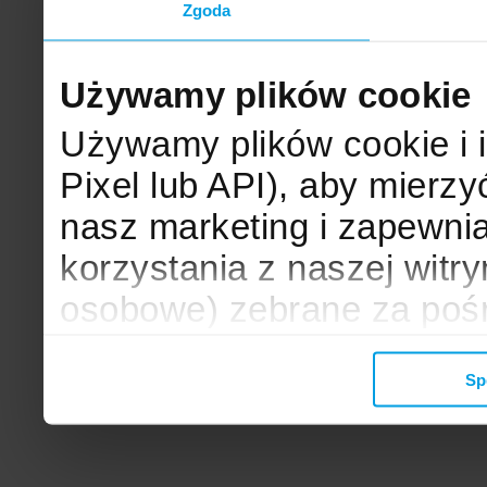
Zgoda
Używamy plików cookie
Używamy plików cookie i 
Pixel lub API), aby mier
nasz marketing i zapewni
korzystania z naszej witr
osobowe) zebrane za poś
mogą zostać wykorzystane
Sp
wyświetlanych Ci reklam. 
zbieramy, udostępniamy 
społecznościowym oraz f