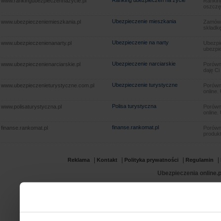
Ranking ubezpieczeń na życie
www.rankingubezpieczennazycie.pl
Rankin
oszczę
Ubezpieczenie mieszkania
www.ubezpieczeniemieszkania.pl
Zamów u
składkę
Ubezpieczenie na narty
www.ubezpieczenienanarty.pl
Ubezpie
ubezpie
Ubezpieczenie narciarskie
www.ubezpieczenienarciarskie.pl
Porówna
daję Ci
Ubezpieczenie turystyczne
www.ubezpieczenieturystyczne.com.pl
Porówna
online.
Polisa turystyczna
www.polisaturystyczna.pl
Porówna
online.
finanse.rankomat.pl
finanse.rankomat.pl
Porówn
produkt
|
|
|
|
Reklama
Kontakt
Polityka prywatności
Regulamin
Ubezpieczenia online.p