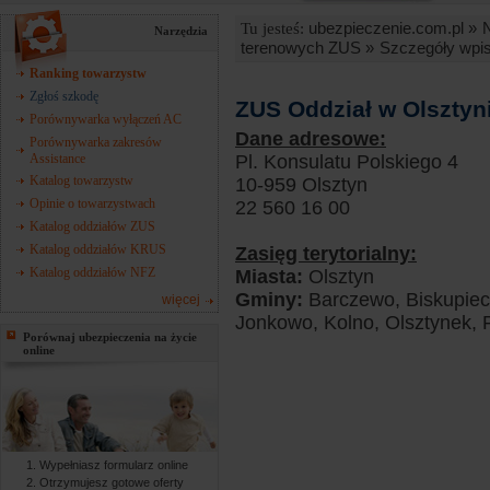
ubezpieczenie.com.pl »
Tu jesteś:
Narzędzia
terenowych ZUS »
Szczegóły wpi
Ranking towarzystw
Zgłoś szkodę
ZUS Oddział w Olsztyn
Porównywarka wyłączeń AC
Dane adresowe:
Porównywarka zakresów
Assistance
Pl. Konsulatu Polskiego 4
Katalog towarzystw
10-959 Olsztyn
Opinie o towarzystwach
22 560 16 00
Katalog oddziałów ZUS
Katalog oddziałów KRUS
Zasięg terytorialny:
Katalog oddziałów NFZ
Miasta:
Olsztyn
Gminy:
Barczewo, Biskupiec,
więcej
Jonkowo, Kolno, Olsztynek, 
Porównaj ubezpieczenia na życie
online
Wypełniasz formularz online
Otrzymujesz gotowe oferty