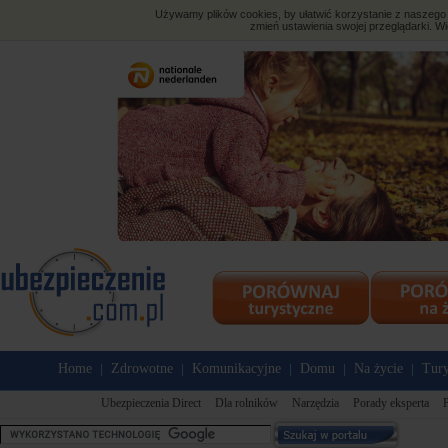
Używamy plików cookies, by ułatwić korzystanie z naszego s
zmień ustawienia swojej przeglądarki. Wi
Home
Zdrowotne
Komunikacyjne
Domu
Na życie
Tury
|
|
|
|
|
Ubezpieczenia Direct
Dla rolników
Narzędzia
Porady eksperta