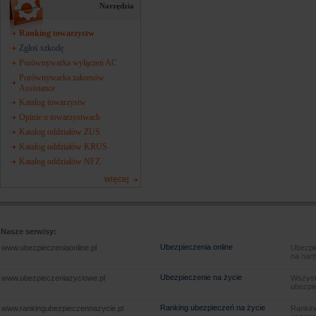
Narzędzia
Ranking towarzystw
Zgłoś szkodę
Porównywarka wyłączeń AC
Porównywarka zakresów
Assistance
Katalog towarzystw
Opinie o towarzystwach
Katalog oddziałów ZUS
Katalog oddziałów KRUS
Katalog oddziałów NFZ
więcej
Nasze serwisy:
Ubezpieczenia online
www.ubezpieczeniaonline.pl
Ubezpie
na nart
Ubezpieczenie na życie
www.ubezpieczeniazyciowe.pl
Wszyst
ubezpie
Ranking ubezpieczeń na życie
www.rankingubezpieczennazycie.pl
Rankin