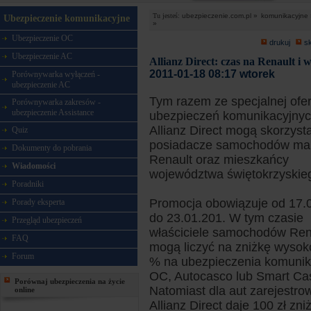
Tu jesteś:
ubezpieczenie.com.pl »
komunikacyjne 
Ubezpieczenie komunikacyjne
»
Ubezpieczenie OC
drukuj
s
Ubezpieczenie AC
Allianz Direct: czas na Renault i
2011-01-18 08:17 wtorek
Porównywarka wyłączeń -
ubezpieczenie AC
Tym razem ze specjalnej ofer
Porównywarka zakresów -
ubezpieczenie Assistance
ubezpieczeń komunikacyjny
Allianz Direct mogą skorzyst
Quiz
posiadacze samochodów mar
Dokumenty do pobrania
Renault oraz mieszkańcy
Wiadomości
województwa świętokrzyskie
Poradniki
Promocja obowiązuje od 17.
Porady eksperta
do 23.01.201. W tym czasie
Przegląd ubezpieczeń
właściciele samochodów Ren
FAQ
mogą liczyć na zniżkę wysok
Forum
% na ubezpieczenia komunik
OC, Autocasco lub Smart Ca
Porównaj ubezpieczenia na życie
Natomiast dla aut zarejestr
online
Allianz Direct daje 100 zł zn