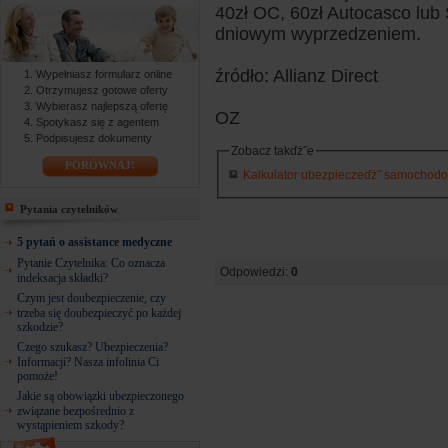
40zł OC, 60zł Autocasco lub
dniowym wyprzedzeniem.
źródło: Allianz Direct
Wypełniasz formularz online
Otrzymujesz gotowe oferty
Wybierasz najlepszą ofertę
OZ
Spotykasz się z agentem
Podpisujesz dokumenty
Zobacz takďż˝e
PORÓWNAJ!
Kalkulator ubezpieczeďż˝ samochodowy
Pytania czytelników
5 pytań o assistance medyczne
Pytanie Czytelnika: Co oznacza
Odpowiedzi:
0
indeksacja składki?
Czym jest doubezpieczenie, czy
trzeba się doubezpieczyć po każdej
szkodzie?
Czego szukasz? Ubezpieczenia?
Informacji? Nasza infolinia Ci
pomoże!
Jakie są obowiązki ubezpieczonego
związane bezpośrednio z
wystąpieniem szkody?