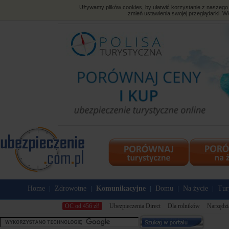
Używamy plików cookies, by ułatwić korzystanie z naszego s
zmień ustawienia swojej przeglądarki. Wi
Home
Zdrowotne
Komunikacyjne
Domu
Na życie
Tur
|
|
|
|
|
OC od 456 zł!
Ubezpieczenia Direct
Dla rolników
Narzędzi