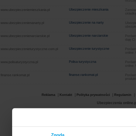
oszczę
Ubezpieczenie mieszkania
www.ubezpieczeniemieszkania.pl
Zamów u
składkę
Ubezpieczenie na narty
www.ubezpieczenienanarty.pl
Ubezpie
ubezpie
Ubezpieczenie narciarskie
www.ubezpieczenienarciarskie.pl
Porówna
daję Ci
Ubezpieczenie turystyczne
www.ubezpieczenieturystyczne.com.pl
Porówna
online.
Polisa turystyczna
www.polisaturystyczna.pl
Porówna
online.
finanse.rankomat.pl
finanse.rankomat.pl
Porówn
produkt
|
|
|
|
Reklama
Kontakt
Polityka prywatności
Regulamin
Ubezpieczenia online.p
Zgoda