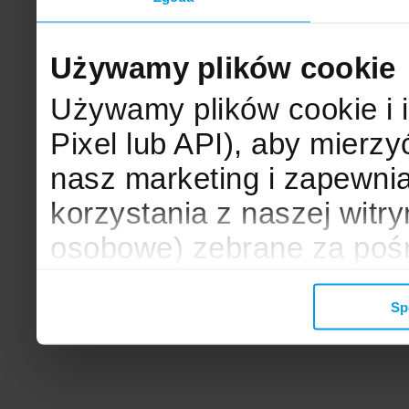
Używamy plików cookie
Używamy plików cookie i 
Pixel lub API), aby mier
nasz marketing i zapewni
korzystania z naszej witr
osobowe) zebrane za poś
mogą zostać wykorzystane
Sp
wyświetlanych Ci reklam. 
zbieramy, udostępniamy 
społecznościowym oraz f