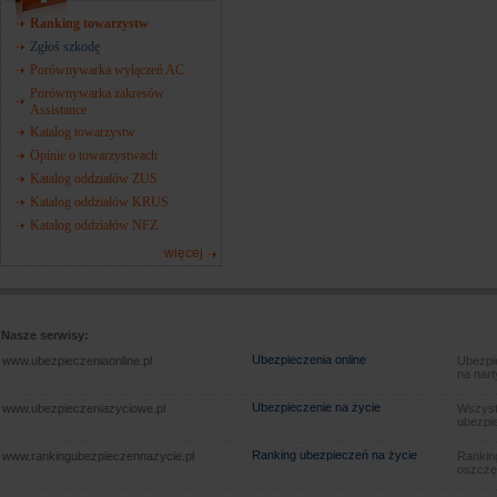
Ranking towarzystw
Zgłoś szkodę
Porównywarka wyłączeń AC
Porównywarka zakresów
Assistance
Katalog towarzystw
Opinie o towarzystwach
Katalog oddziałów ZUS
Katalog oddziałów KRUS
Katalog oddziałów NFZ
więcej
Nasze serwisy:
Ubezpieczenia online
www.ubezpieczeniaonline.pl
Ubezpie
na nart
Ubezpieczenie na życie
www.ubezpieczeniazyciowe.pl
Wszyst
ubezpie
Ranking ubezpieczeń na życie
www.rankingubezpieczennazycie.pl
Rankin
oszczę