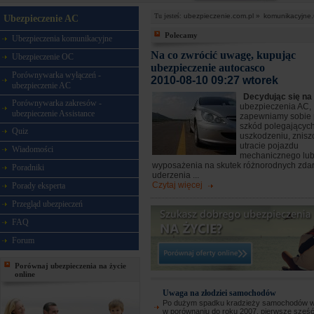
Tu jesteś:
ubezpieczenie.com.pl »
komunikacyjne.
Ubezpieczenie AC
Polecamy
Ubezpieczenia komunikacyjne
Na co zwrócić uwagę, kupując
Ubezpieczenie OC
ubezpieczenie autocasco
Porównywarka wyłączeń -
2010-08-10 09:27 wtorek
ubezpieczenie AC
Decydując się na
Porównywarka zakresów -
ubezpieczenia AC,
ubezpieczenie Assistance
zapewniamy sobie 
szkód polegającyc
Quiz
uszkodzeniu, znisz
utracie pojazdu
Wiadomości
mechanicznego lub
wyposażenia na skutek różnorodnych zdar
Poradniki
uderzenia ...
Czytaj więcej
Porady eksperta
Przegląd ubezpieczeń
FAQ
Forum
Porównaj ubezpieczenia na życie
online
Uwaga na złodziei samochodów
Po dużym spadku kradzieży samochodów w
w porównaniu do roku 2007, pierwsze sześć