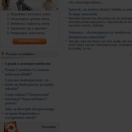
roku obecnego pokazu...
Sprawdź, czy możesz obniżyć składkę za aut
Twojego samochodu
Wypełniasz formularz online
Niewielu kierowców decyduje się na wykupie
Otrzymujesz gotowe oferty
ubezpieczenia autocasco, najczęściej ze wz
Wybierasz najlepszą ofertę
wysokie koszty. Zakłady...
Spotykasz się z agentem
Autocasco – ekstrawagancja czy nieodzowny
Podpisujesz dokumenty
ubezpieczenia samochodu?
PORÓWNAJ!
Tak jak ryba nie może żyć bez wody, tak ki
może obyć się bez ubezpieczenia. Jednakż
przywilej, że sa...
C
Pytania czytelników
5 pytań o assistance medyczne
Pytanie Czytelnika: Co oznacza
indeksacja składki?
Czym jest doubezpieczenie, czy
trzeba się doubezpieczyć po każdej
szkodzie?
Czego szukasz? Ubezpieczenia?
Informacji? Nasza infolinia Ci
pomoże!
Jakie są obowiązki ubezpieczonego
związane bezpośrednio z
wystąpieniem szkody?
Narzędzia