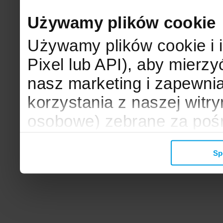
Używamy plików cookie
Używamy plików cookie i 
Pixel lub API), aby mier
nasz marketing i zapewni
korzystania z naszej witr
osobowe) zebrane za poś
mogą zostać wykorzystane
Sp
wyświetlanych Ci reklam. 
zbieramy, udostępniamy 
społecznościowym oraz f
analitycznym, z którymi w