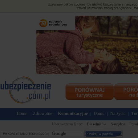
Używamy plików cookies, by ułatwić korzystanie z naszego s
zmień ustawienia swojej przeglądarki. Wi
Home
Zdrowotne
Komunikacyjne
Domu
Na życie
Tur
|
|
|
|
|
Ubezpieczenia Direct
Dla rolników
Narzędzia
Porad