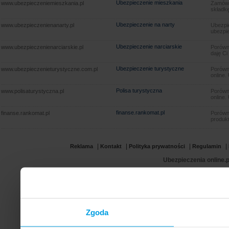
Ubezpieczenie mieszkania
www.ubezpieczeniemieszkania.pl
Zamów u
składkę
Ubezpieczenie na narty
www.ubezpieczenienanarty.pl
Ubezpie
ubezpie
Ubezpieczenie narciarskie
www.ubezpieczenienarciarskie.pl
Porówna
daję Ci
Ubezpieczenie turystyczne
www.ubezpieczenieturystyczne.com.pl
Porówna
online.
Polisa turystyczna
www.polisaturystyczna.pl
Porówna
online.
finanse.rankomat.pl
finanse.rankomat.pl
Porówn
produkt
|
|
|
|
Reklama
Kontakt
Polityka prywatności
Regulamin
Ubezpieczenia online.p
Zgoda