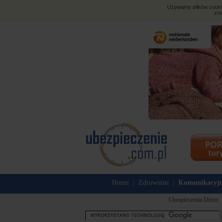
Używamy plików cookies
zmi
Home
Zdrowotne
Komunikacyj
|
|
Ubezpieczenia Direct