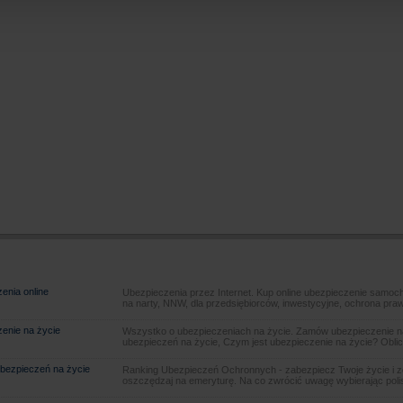
enia online
Ubezpieczenia przez Internet. Kup online ubezpieczenie samoch
na narty, NNW, dla przedsiębiorców, inwestycyjne, ochrona pra
enie na życie
Wszystko o ubezpieczeniach na życie. Zamów ubezpieczenie na
ubezpieczeń na życie, Czym jest ubezpieczenie na życie? Oblic
bezpieczeń na życie
Ranking Ubezpieczeń Ochronnych - zabezpiecz Twoje życie i 
oszczędzaj na emeryturę. Na co zwrócić uwagę wybierając poli