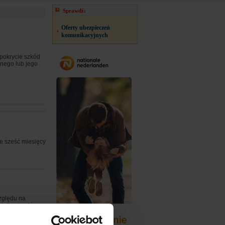
Sprawdź:
Oferty ubezpieczeń
komunikacyjnych
pokrycie szkód
znego lub jego
e sześć miesięcy
zględu na
cieli pojazdów