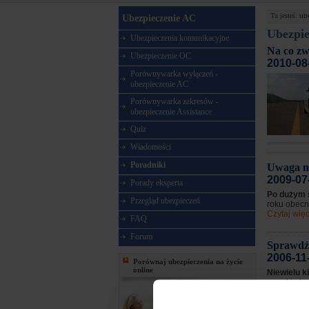
Tu jesteś:
ub
Ubezpieczenie AC
Ubezpi
Ubezpieczenia komunikacyjne
Na co zw
Ubezpieczenie OC
2010-08
Porównywarka wyłączeń -
ubezpieczenie AC
Porównywarka zakresów -
ubezpieczenie Assistance
Quiz
Wiadomości
Poradniki
Uwaga n
2009-07
Porady eksperta
Po dużym 
Przegląd ubezpieczeń
roku obecne
Czytaj więc
FAQ
Forum
Sprawdź,
2006-11
Porównaj ubezpieczenia na życie
online
Niewielu 
wysokie ko
do zakupu .
Czytaj więc