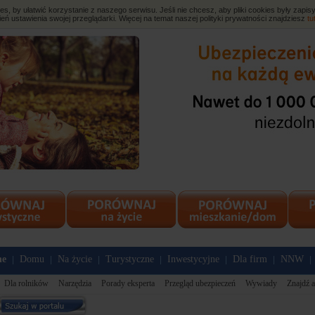
, by ułatwić korzystanie z naszego serwisu. Jeśli nie chcesz, aby pliki cookies były zap
eń ustawienia swojej przeglądarki. Więcej na temat naszej polityki prywatności znajdziesz
tu
ne
Domu
Na życie
Turystyczne
Inwestycyjne
Dla firm
NNW
|
|
|
|
|
|
|
Dla rolników
Narzędzia
Porady eksperta
Przegląd ubezpieczeń
Wywiady
Znajdź a