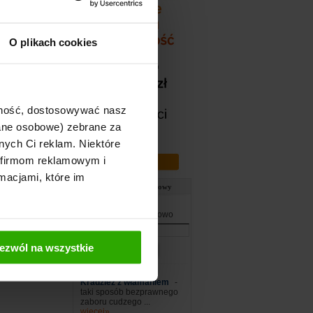
chodu?
O plikach cookies
dnakże mamy ten
<1>
ajność, dostosowywać nasz
dane osobowe) zebrane za
nych Ci reklam. Niektóre
 firmom reklamowym i
macjami, które im
Słownik ubezpieczeniowy
Wpisz szukane słowo
ezwól na wszystkie
Losowy termin:
Kradzież z włamaniem
-
taki sposób bezprawnego
zaboru cudzego ...
więcej»