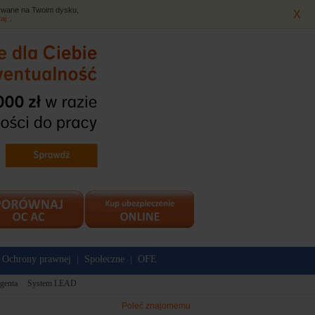
isywane na Twoim dysku,
X
taj
.
Ochrony prawnej
Społeczne
OFE
|
|
genta
System LEAD
Poleć znajomemu