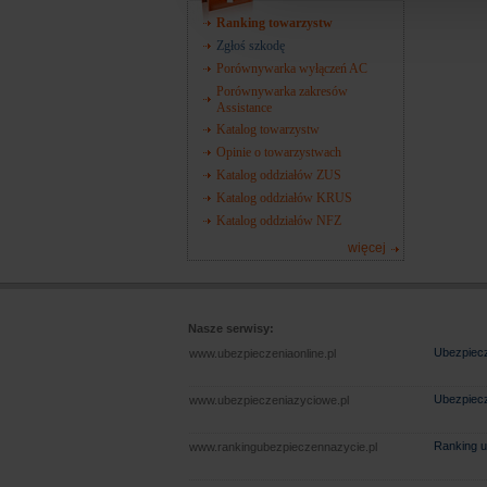
Ranking towarzystw
Zgłoś szkodę
Porównywarka wyłączeń AC
Porównywarka zakresów
Assistance
Katalog towarzystw
Opinie o towarzystwach
Katalog oddziałów ZUS
Katalog oddziałów KRUS
Katalog oddziałów NFZ
więcej
Nasze serwisy:
Ubezpiecz
www.ubezpieczeniaonline.pl
Ubezpiecz
www.ubezpieczeniazyciowe.pl
Ranking u
www.rankingubezpieczennazycie.pl