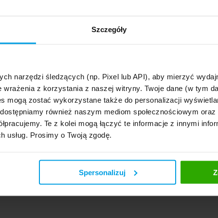
o – ekstrawagancja czy nieodzowny element ubezpieczenia samo
-29 16:00 czwartek
Szczegóły
ba nie
może żyć bez wody, tak kierowca nie może obyć się bez ubezpieczenia. Je
że sami możemy zdecydować, jakiej jakości ...
ej
ych narzędzi śledzących (np. Pixel lub API), aby mierzyć wyd
e wrażenia z korzystania z naszej witryny. Twoje dane (w tym 
s mogą zostać wykorzystane także do personalizacji wyświetla
, udostępniamy również naszym mediom społecznościowym oraz
łpracujemy. Te z kolei mogą łączyć te informacje z innymi infor
ch usług. Prosimy o Twoją zgodę.
Spersonalizuj
Z