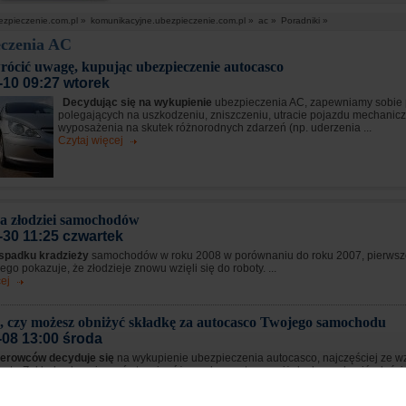
ezpieczenie.com.pl »
komunikacyjne.ubezpieczenie.com.pl »
ac »
Poradniki »
eczenia AC
rócić uwagę, kupując ubezpieczenie autocasco
-10 09:27 wtorek
Decydując się na wykupienie
ubezpieczenia AC, zapewniamy sobie 
polegających na uszkodzeniu, zniszczeniu, utracie pojazdu mechanic
wyposażenia na skutek różnorodnych zdarzeń (np. uderzenia ...
Czytaj więcej
a złodziei samochodów
-30 11:25 czwartek
spadku kradzieży
samochodów w roku 2008 w porównaniu do roku 2007, pierwsz
go pokazuje, że złodzieje znowu wzięli się do roboty. ...
ej
 czy możesz obniżyć składkę za autocasco Twojego samochodu
-08 13:00 środa
kierowców decyduje się
na wykupienie ubezpieczenia autocasco, najczęściej ze w
szty. Zakłady ubezpieczeń stosują różnorodne systemy zniżek aby zachęcić właści
..
ej