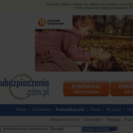
Używamy plików cookies, by ułatwić korzystanie z naszego s
zmień ustawienia swojej przeglądarki. Wi
Home
Zdrowotne
Komunikacyjne
Domu
Na życie
Tur
|
|
|
|
|
Ubezpieczenia Direct
Dla rolników
Narzędzia
Porad