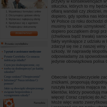
przykry w konsekwencjach 
stłuczka, których to my będ
ofiarą wandali czy złodziei,
Wypełniasz formularz online
Otrzymujesz gotowe oferty
dopiero, gdy spotka nas któr
Wybierasz najlepszą ofertę
W Polsce co roku dochodzi do
Spotykasz się z agentem
musimy to sobie uzmysłowić 
Podpisujesz dokumenty
dopiero początkiem drogi prz
PORÓWNAJ!
(chwilowa bądź trwała) samo
fakty wynikające z udziału w 
Pytania czytelników
zdarzył się nie z naszej wi
szkody. W naprawdę kłopotliw
5 pytań o assistance medyczne
odpowiadamy za spowodowanie
Pytanie Czytelnika: Co oznacza
indeksacja składki?
jedynie obowiązkowa polisa
Czym jest doubezpieczenie, czy
trzeba się doubezpieczyć po każdej
szkodzie?
Obecnie Ubezpieczyciele zac
Czego szukasz? Ubezpieczenia?
Informacji? Nasza infolinia Ci
zniżkami, proponują dogodny 
pomoże!
ruszyła kampania mająca na c
Jakie są obowiązki ubezpieczonego
klientów, którzy powodują mał
związane bezpośrednio z
wystąpieniem szkody?
więcej! Coraz częściej do AC
Może więc warto zweryfikow
Narzędzia