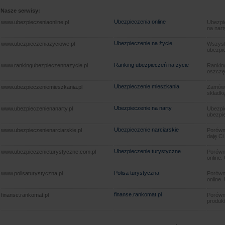
Nasze serwisy:
Ubezpieczenia online
www.ubezpieczeniaonline.pl
Ubezpie
na nart
Ubezpieczenie na życie
www.ubezpieczeniazyciowe.pl
Wszyst
ubezpie
Ranking ubezpieczeń na życie
www.rankingubezpieczennazycie.pl
Rankin
oszczę
Ubezpieczenie mieszkania
www.ubezpieczeniemieszkania.pl
Zamów u
składkę
Ubezpieczenie na narty
www.ubezpieczenienanarty.pl
Ubezpie
ubezpie
Ubezpieczenie narciarskie
www.ubezpieczenienarciarskie.pl
Porówna
daję Ci
Ubezpieczenie turystyczne
www.ubezpieczenieturystyczne.com.pl
Porówna
online.
Polisa turystyczna
www.polisaturystyczna.pl
Porówna
online.
finanse.rankomat.pl
finanse.rankomat.pl
Porówn
produkt