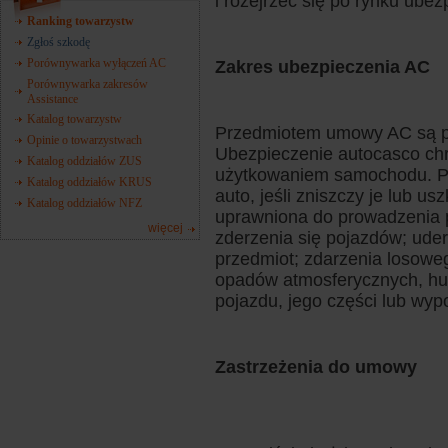
i rozejrzeć się po rynku ube
Ranking towarzystw
Zgłoś szkodę
Porównywarka wyłączeń AC
Zakres ubezpieczenia AC
Porównywarka zakresów
Assistance
Katalog towarzystw
Przedmiotem umowy AC są po
Opinie o towarzystwach
Ubezpieczenie autocasco chr
Katalog oddziałów ZUS
użytkowaniem samochodu. P
Katalog oddziałów KRUS
auto, jeśli zniszczy je lub u
Katalog oddziałów NFZ
uprawniona do prowadzenia 
więcej
zderzenia się pojazdów; uder
przedmiot; zdarzenia losoweg
opadów atmosferycznych, hura
pojazdu, jego części lub wyp
Zastrzeżenia do umowy