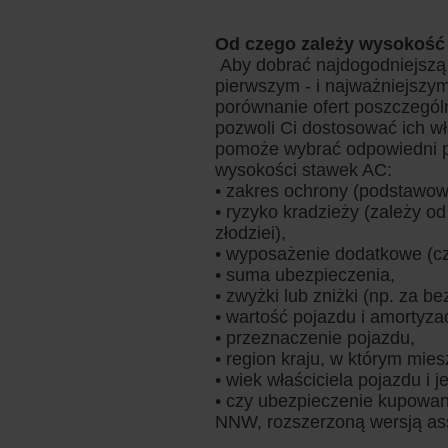
Od czego zależy wysokość
Aby dobrać najdogodniejszą 
pierwszym - i najważniejszym 
porównanie ofert poszczegó
pozwoli Ci dostosować ich wł
pomoże wybrać odpowiedni pr
wysokości stawek AC:
• zakres ochrony (podstawow
• ryzyko kradzieży (zależy o
złodziei),
• wyposażenie dodatkowe (cz
• suma ubezpieczenia,
• zwyżki lub zniżki (np. za b
• wartość pojazdu i amortyzac
• przeznaczenie pojazdu,
• region kraju, w którym mie
• wiek właściciela pojazdu i j
• czy ubezpieczenie kupowane
NNW, rozszerzoną wersją assi