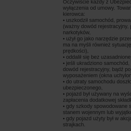
Oczywiście każdy z Ubezpiec
wyłączenia od umowy. Towar
kierowca:
• uszkodził samochód, prow
(ważny dowód rejestracyjny,
narkotyków,
• użył go jako narzędzie prze
ma na myśli również sytuacj
prędkości),
• oddalił się bez uzasadnion
• jeśli ukradziono samochód, 
dowód rejestracyjny, bądź po
wyposażeniem (okna uchylone
• do utraty samochodu doszł
ubezpieczonego,
• pojazd był używany na wyś
zapłacenia dodatkowej składk
• gdy szkody spowodowane s
stanem wojennym lub wyjąt
• gdy pojazd użyty był w akcj
strajkach.