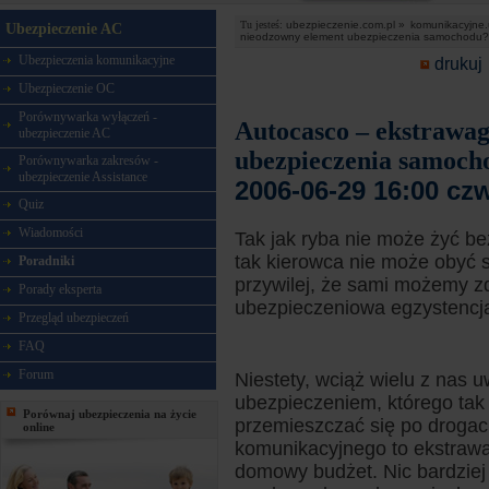
Tu jesteś:
ubezpieczenie.com.pl »
komunikacyjne.
Ubezpieczenie AC
nieodzowny element ubezpieczenia samochodu?
Ubezpieczenia komunikacyjne
drukuj
Ubezpieczenie OC
Porównywarka wyłączeń -
Autocasco – ekstrawa
ubezpieczenie AC
ubezpieczenia samoch
Porównywarka zakresów -
ubezpieczenie Assistance
2006-06-29 16:00 cz
Quiz
Wiadomości
Tak jak ryba nie może żyć be
tak kierowca nie może obyć 
Poradniki
przywilej, że sami możemy zd
Porady eksperta
ubezpieczeniowa egzystencj
Przegląd ubezpieczeń
FAQ
Forum
Niestety, wciąż wielu z nas 
ubezpieczeniem, którego tak
Porównaj ubezpieczenia na życie
przemieszczać się po drogac
online
komunikacyjnego to ekstrawa
domowy budżet. Nic bardziej