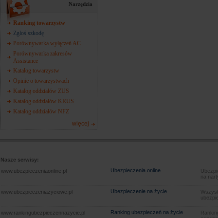
Narzędzia
Ranking towarzystw
Zgłoś szkodę
Porównywarka wyłączeń AC
Porównywarka zakresów
Assistance
Katalog towarzystw
Opinie o towarzystwach
Katalog oddziałów ZUS
Katalog oddziałów KRUS
Katalog oddziałów NFZ
więcej
Nasze serwisy:
Ubezpieczenia online
www.ubezpieczeniaonline.pl
Ubezpie
na nart
Ubezpieczenie na życie
www.ubezpieczeniazyciowe.pl
Wszyst
ubezpie
Ranking ubezpieczeń na życie
www.rankingubezpieczennazycie.pl
Rankin