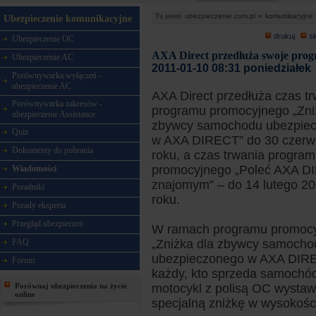
Tu jesteś:
ubezpieczenie.com.pl »
komunikacyjne 
Ubezpieczenie komunikacyjne
drukuj
s
Ubezpieczenie OC
AXA Direct przedłuża swoje pro
Ubezpieczenie AC
2011-01-10 08:31 poniedziałek
Porównywarka wyłączeń -
ubezpieczenie AC
AXA Direct przedłuża czas t
Porównywarka zakresów -
programu promocyjnego „Zni
ubezpieczenie Assistance
zbywcy samochodu ubezpie
Quiz
w AXA DIRECT” do 30 czerw
Dokumenty do pobrania
roku, a czas trwania progra
promocyjnego „Poleć AXA 
Wiadomości
znajomym” – do 14 lutego 2
Poradniki
roku.
Porady eksperta
Przegląd ubezpieczeń
W ramach programu promoc
FAQ
„Zniżka dla zbywcy samocho
ubezpieczonego w AXA DIR
Forum
każdy, kto sprzeda samochód
Porównaj ubezpieczenia na życie
motocykl z polisą OC wysta
online
specjalną zniżkę w wysokośc