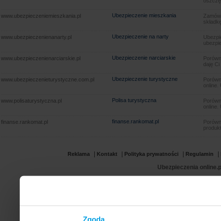
oszczę
Ubezpieczenie mieszkania
www.ubezpieczeniemieszkania.pl
Zamów u
składkę
Ubezpieczenie na narty
www.ubezpieczenienanarty.pl
Ubezpie
ubezpie
Ubezpieczenie narciarskie
www.ubezpieczenienarciarskie.pl
Porówna
daję Ci
Ubezpieczenie turystyczne
www.ubezpieczenieturystyczne.com.pl
Porówna
online.
Polisa turystyczna
www.polisaturystyczna.pl
Porówna
online.
finanse.rankomat.pl
finanse.rankomat.pl
Porówn
produkt
|
|
|
|
Reklama
Kontakt
Polityka prywatności
Regulamin
Ubezpieczenia online.p
Zgoda