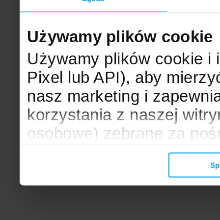
Używamy plików cookie
Używamy plików cookie i 
Pixel lub API), aby mier
nasz marketing i zapewni
korzystania z naszej witr
osobowe) zebrane za poś
mogą zostać wykorzystane
Sp
wyświetlanych Ci reklam. 
zbieramy, udostępniamy 
społecznościowym oraz f