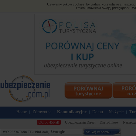
Używamy plików cookies, by ułatwić korzystanie z naszego s
zmień ustawienia swojej przeglądarki. Wi
Home
Zdrowotne
Komunikacyjne
Domu
Na życie
Tur
|
|
|
|
|
OC od 456 zł!
Ubezpieczenia Direct
Dla rolników
Narzędzi