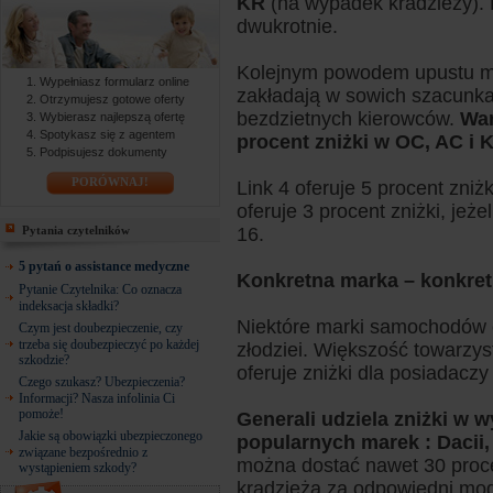
KR
(na wypadek kradzieży). P
dwukrotnie.
Kolejnym powodem upustu mo
Wypełniasz formularz online
zakładają w sowich szacunkac
Otrzymujesz gotowe oferty
bezdzietnych kierowców.
War
Wybierasz najlepszą ofertę
Spotykasz się z agentem
procent zniżki w OC, AC i 
Podpisujesz dokumenty
PORÓWNAJ!
Link 4 oferuje 5 procent zni
oferuje 3 procent zniżki, jeże
Pytania czytelników
16.
5 pytań o assistance medyczne
Konkretna marka – konkret
Pytanie Czytelnika: Co oznacza
indeksacja składki?
Niektóre marki samochodów c
Czym jest doubezpieczenie, czy
trzeba się doubezpieczyć po każdej
złodziei. Większość towarzys
szkodzie?
oferuje zniżki dla posiadacz
Czego szukasz? Ubezpieczenia?
Informacji? Nasza infolinia Ci
pomoże!
Generali udziela zniżki w 
Jakie są obowiązki ubezpieczonego
popularnych marek : Dacii,
związane bezpośrednio z
można dostać nawet 30 proce
wystąpieniem szkody?
kradzieżą za odpowiedni mo