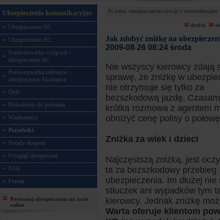
Tu jesteś:
ubezpieczenie.com.pl »
komunikacyjne 
Ubezpieczenie komunikacyjne
drukuj
s
Ubezpieczenie OC
Jak zdobyć zniżkę na ubezpiecze
Ubezpieczenie AC
2009-08-26 08:24 środa
Porównywarka wyłączeń -
ubezpieczenie AC
Nie wszyscy kierowcy zdają 
Porównywarka zakresów -
sprawę, że zniżkę w ubezpie
ubezpieczenie Assistance
nie otrzymuje się tylko za
Quiz
bezszkodową jazdę. Czasam
Dokumenty do pobrania
krótka rozmowa z agentem 
obniżyć cenę polisy o połowę
Wiadomości
Poradniki
Zniżka za wiek i dzieci
Porady eksperta
Przegląd ubezpieczeń
Najczęstszą zniżką, jest ocz
FAQ
ta za bezszkodowy przebieg
ubezpieczenia. Im dłużej nie
Forum
stłuczek ani wypadków tym ta
Porównaj ubezpieczenia na życie
kierowcy. Jednak zniżkę możn
online
Warta oferuje klientom powy