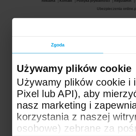
|
|
|
|
Reklama
Kontakt
Polityka prywatności
Regulamin
Ubezpieczenia online.p
Zgoda
Używamy plików cookie
Używamy plików cookie i 
Pixel lub API), aby mier
nasz marketing i zapewni
korzystania z naszej witr
osobowe) zebrane za poś