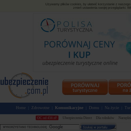
Używamy plików cookies, by ułatwić korzystanie z naszego s
zmień ustawienia swojej przeglądarki. Wi
Home
Zdrowotne
Komunikacyjne
Domu
Na życie
Tur
|
|
|
|
|
OC od 456 zł!
Ubezpieczenia Direct
Dla rolników
Narzędzi