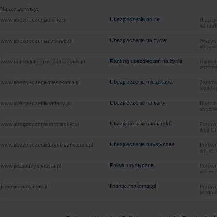
Nasze serwisy:
Ubezpieczenia online
www.ubezpieczeniaonline.pl
Ubezpie
na nart
Ubezpieczenie na życie
www.ubezpieczeniazyciowe.pl
Wszyst
ubezpie
Ranking ubezpieczeń na życie
www.rankingubezpieczennazycie.pl
Rankin
oszczę
Ubezpieczenie mieszkania
www.ubezpieczeniemieszkania.pl
Zamów u
składkę
Ubezpieczenie na narty
www.ubezpieczenienanarty.pl
Ubezpie
ubezpie
Ubezpieczenie narciarskie
www.ubezpieczenienarciarskie.pl
Porówna
daję Ci
Ubezpieczenie turystyczne
www.ubezpieczenieturystyczne.com.pl
Porówna
online.
Polisa turystyczna
www.polisaturystyczna.pl
Porówna
online.
finanse.rankomat.pl
finanse.rankomat.pl
Porówn
produkt