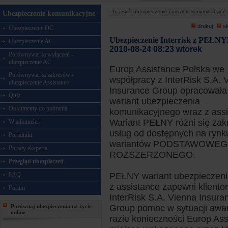
Tu jesteś:
ubezpieczenie.com.pl »
komunikacyjne 
Ubezpieczenie komunikacyjne
drukuj
s
Ubezpieczenie OC
Ubezpieczenie Interrisk z PEŁNY
Ubezpieczenie AC
2010-08-24 08:23 wtorek
Porównywarka wyłączeń -
ubezpieczenie AC
Europ Assistance Polska we
Porównywarka zakresów -
współpracy z InterRisk S.A. 
ubezpieczenie Assistance
Insurance Group opracował
Quiz
wariant ubezpieczenia
Dokumenty do pobrania
komunikacyjnego wraz z assi
Wariant PEŁNY różni się za
Wiadomości
usług od dostępnych na rynk
Poradniki
wariantów PODSTAWOWEG
Porady eksperta
ROZSZERZONEGO.
Przegląd ubezpieczeń
FAQ
PEŁNY wariant ubezpieczeni
z assistance zapewni klient
Forum
InterRisk S.A. Vienna Insura
Porównaj ubezpieczenia na życie
Group pomoc w sytuacji awar
online
razie konieczności Europ As