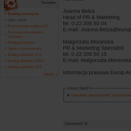
Narzędzia
Joanna Bełza
Ranking towarzystw
Head of PR & Marketing
Zgłoś szkodę
tel. 0-22 205 50 04
Porównywarka wyłączeń AC
E-mail: Joanna.Belza@euro
Porównywarka zakresów
Assistance
Małgorzata Morańska
Katalog towarzystw
PR & Marketing Specialist
Opinie o towarzystwach
tel. 0-22 205 50 15
Katalog oddziałów ZUS
E-mail: Malgorzata.Moransk
Katalog oddziałów KRUS
Katalog oddziałów NFZ
Informacja prasowa Europ Ass
więcej
Zobacz takďż˝e
Kalkulator ubezpieczeďż˝ samochodowy
Odpowiedzi:
0