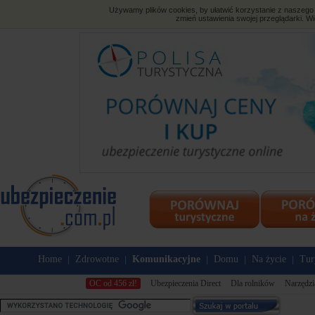
Używamy plików cookies, by ułatwić korzystanie z naszego s
zmień ustawienia swojej przeglądarki. Wi
Home
Zdrowotne
Komunikacyjne
Domu
Na życie
Tur
|
|
|
|
|
OC od 456 zł!
Ubezpieczenia Direct
Dla rolników
Narzędzi