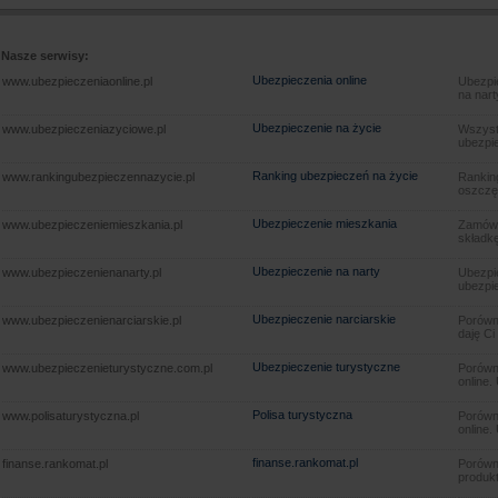
Nasze serwisy:
Ubezpieczenia online
www.ubezpieczeniaonline.pl
Ubezpie
na nart
Ubezpieczenie na życie
www.ubezpieczeniazyciowe.pl
Wszyst
ubezpie
Ranking ubezpieczeń na życie
www.rankingubezpieczennazycie.pl
Rankin
oszczę
Ubezpieczenie mieszkania
www.ubezpieczeniemieszkania.pl
Zamów u
składkę
Ubezpieczenie na narty
www.ubezpieczenienanarty.pl
Ubezpie
ubezpie
Ubezpieczenie narciarskie
www.ubezpieczenienarciarskie.pl
Porówna
daję Ci
Ubezpieczenie turystyczne
www.ubezpieczenieturystyczne.com.pl
Porówna
online.
Polisa turystyczna
www.polisaturystyczna.pl
Porówna
online.
finanse.rankomat.pl
finanse.rankomat.pl
Porówn
produkt