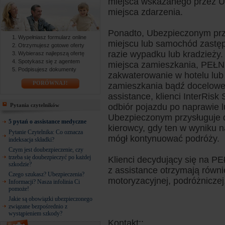
miejsca wskazanego przez U
miejsca zdarzenia.
Ponadto, Ubezpieczonym prz
Wypełniasz formularz online
miejscu lub samochód zastępc
Otrzymujesz gotowe oferty
razie wypadku lub kradzieży.
Wybierasz najlepszą ofertę
Spotykasz się z agentem
miejsca zamieszkania, PEŁN
Podpisujesz dokumenty
zakwaterowanie w hotelu lub
PORÓWNAJ!
zamieszkania bądź docelowe
assistance, klienci InterRis
Pytania czytelników
odbiór pojazdu po naprawie 
Ubezpieczonym przysługuje d
5 pytań o assistance medyczne
kierowcy, gdy ten w wyniku 
Pytanie Czytelnika: Co oznacza
mógł kontynuować podróży.
indeksacja składki?
Czym jest doubezpieczenie, czy
trzeba się doubezpieczyć po każdej
Klienci decydujący się na P
szkodzie?
z assistance otrzymają równi
Czego szukasz? Ubezpieczenia?
motoryzacyjnej, podróżniczej
Informacji? Nasza infolinia Ci
pomoże!
Jakie są obowiązki ubezpieczonego
związane bezpośrednio z
wystąpieniem szkody?
Kontakt::