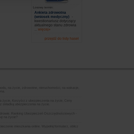
Losowy termin:
Ankieta zdrowotna
(wniosek medyczny)
-
kwestionariusz dotyczący
aktualnego stanu zdrowia
...
więcej»
przejdź do listy haseł
odu, na życie, zdrowotne, nieruchomości, na wakacje,
wna.
 życie, Korzyści z ubezpieczenia na życie, Ceny
z składką ubezpieczenia na życie.
zdrowie. Ranking Ubezpieczeń Oszczędnościowych -
sę na życie?
czenie mieszkania online. Wypełnij formularz, oblicz