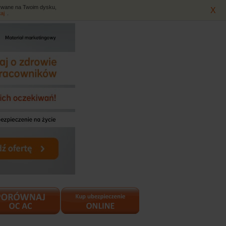
isywane na Twoim dysku,
X
taj
.