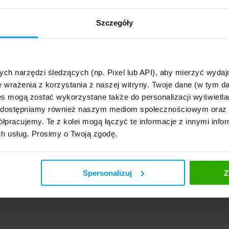
ator ubezpieczeďż˝ ďż˝yciowych - porďż˝wnaj oferty i kup online!
Szczegóły
« powrďż˝t do dziaď
« zapisz siď
zi:
0
[+] Dodaj swoją opin
ych narzędzi śledzących (np. Pixel lub API), aby mierzyć wyd
e wrażenia z korzystania z naszej witryny. Twoje dane (w tym 
s mogą zostać wykorzystane także do personalizacji wyświetla
, udostępniamy również naszym mediom społecznościowym oraz
łpracujemy. Te z kolei mogą łączyć te informacje z innymi infor
ch usług. Prosimy o Twoją zgodę.
Spersonalizuj
Z