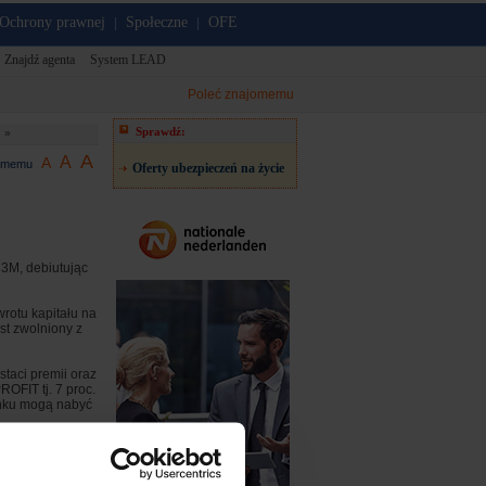
Ochrony prawnej
Społeczne
OFE
|
|
Znajdź agenta
System LEAD
Poleć znajomemu
Sprawdź:
h »
A
A
A
jomemu
Oferty ubezpieczeń na życie
 3M, debiutując
rotu kapitału na
est zwolniony z
taci premii oraz
OFIT tj. 7 proc.
anku mogą nabyć