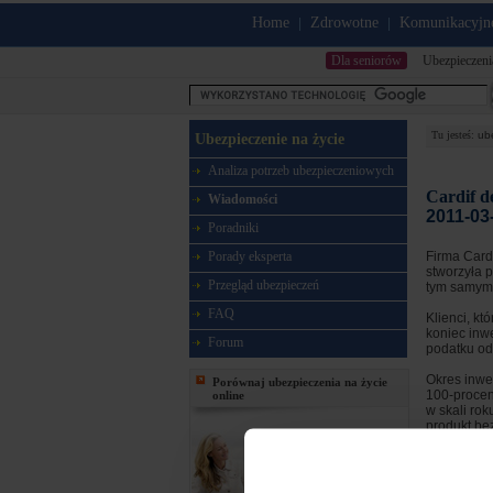
Home
Zdrowotne
Komunikacyjn
|
|
Dla seniorów
Ubezpieczeni
Tu jesteś:
ub
Ubezpieczenie na życie
Analiza potrzeb ubezpieczeniowych
Cardif d
Wiadomości
2011-03-
Poradniki
Porady eksperta
Firma Cardi
stworzyła 
Przegląd ubezpieczeń
tym samym 
FAQ
Klienci, k
koniec inwe
Forum
podatku od
Okres inwe
Porównaj ubezpieczenia na życie
100-procen
online
w skali ro
produkt bez
Informacja 
Zobacz 