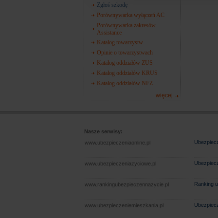
Zgłoś szkodę
Porównywarka wyłączeń AC
Porównywarka zakresów
Assistance
Katalog towarzystw
Opinie o towarzystwach
Katalog oddziałów ZUS
Katalog oddziałów KRUS
Katalog oddziałów NFZ
więcej
Nasze serwisy:
Ubezpiecz
www.ubezpieczeniaonline.pl
Ubezpiecz
www.ubezpieczeniazyciowe.pl
Ranking u
www.rankingubezpieczennazycie.pl
Ubezpiecz
www.ubezpieczeniemieszkania.pl