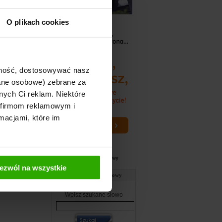
O plikach cookies
ż˝u: Wiadomości
ż˝ na Newsletter
ię
[+] Forum
ajność, dostosowywać nasz
dane osobowe) zebrane za
nych Ci reklam. Niektóre
 firmom reklamowym i
macjami, które im
ezwól na wszystkie
Słownik ubezpieczeniowy
Wpisz szukane słowo