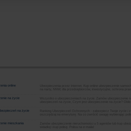
enia online
Ubezpieczenia przez Internet. Kup online ubezpieczenie samoch
na narty, NNW, dla przedsiębiorców, inwestycyjne, ochrona pra
enie na życie
Wszystko o ubezpieczeniach na życie. Zamów ubezpieczenie na
ubezpieczeń na życie, Czym jest ubezpieczenie na życie? Oblic
bezpieczeń na życie
Ranking Ubezpieczeń Ochronnych - zabezpiecz Twoje życie i 
oszczędzaj na emeryturę. Na co zwrócić uwagę wybierając poli
enie mieszkania
Zamów ubezpieczenie nieruchomości u 5 agentów lub kup ubezpie
składkę i kup polisę. Polisa na e-maila!