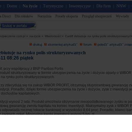
e
Domu
Na życie
Turystyczne
Inwestycyjne
Dla firm
NNW
|
|
|
|
|
|
|
a Direct
Dla rolników
Narzędzia
Porady eksperta
Przegląd ubezpieczeń
Wywiady
ezpieczenie.com.pl »
na-zycie »
Wiadomości »
Cardif debiutuje na rynku polis strukturyzowanyc
drukuj
skomentuj artykuďż˝
forum
poleďż˝ artykuďż˝ zna
ebiutuje na rynku polis strukturyzowanych
11 08:26 piątek
f, przy współpracy z BNP Paribas Fortis
produkt strukturyzowany w formie ubezpieczenia na życie i dożycie oparty o WIBOR
na rynku polis strukturyzowanych.
tórzy zdecydują się na zakup WIBOR PROFIT, otrzymają stuprocentową gwarancję zw
stycji. Ponadto, dzięki formie ubezpieczenia na życie i dożycie, zysk z inwestycji j
 dochodów kapitałowych.
stycji wynosi 2 lata. Produkt umożliwia otrzymanie nieopodatkowanego zysku w pos
tową gwarancję zwrotu kapitału na koniec inwestycji. Maksymalny zysk z WIBOR PR
ku odpowiada rocznej lokacie bankowej w wysokości 8,64 proc. Ponadto, klienci b
 żadnych opłat. Minimalna kwota inwestycji wynosi 5 tys. zł.
prasowa Cardif z dnia 10.03.2011 r.
takďż˝e