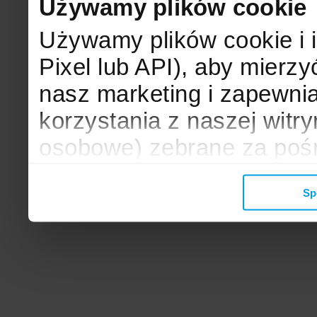
Używamy plików cookie
Używamy plików cookie i 
Pixel lub API), aby mier
nasz marketing i zapewni
korzystania z naszej witr
osobowe) zebrane za poś
mogą zostać wykorzystane
Sp
wyświetlanych Ci reklam. 
zbieramy, udostępniamy 
społecznościowym oraz f
analitycznym, z którymi w
łączyć te informacje z inn