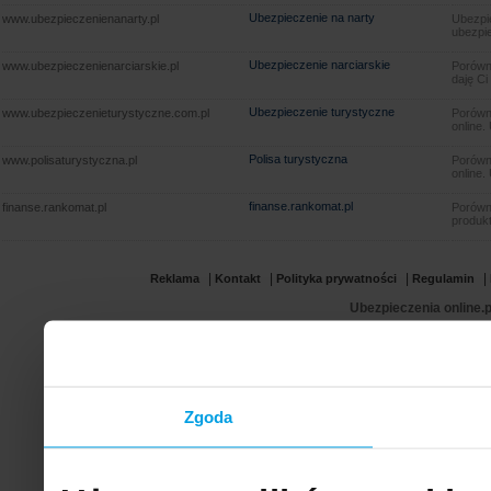
Ubezpieczenie na narty
www.ubezpieczenienanarty.pl
Ubezpie
ubezpie
Ubezpieczenie narciarskie
www.ubezpieczenienarciarskie.pl
Porówna
daję Ci
Ubezpieczenie turystyczne
www.ubezpieczenieturystyczne.com.pl
Porówna
online.
Polisa turystyczna
www.polisaturystyczna.pl
Porówna
online.
finanse.rankomat.pl
finanse.rankomat.pl
Porówn
produkt
|
|
|
|
Reklama
Kontakt
Polityka prywatności
Regulamin
Ubezpieczenia online.p
Zgoda