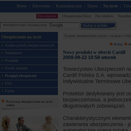
Home
Zdrowotne
Komunikacyjne
Domu
Na życie
Tury
|
|
|
|
|
Dla seniorów
Ubezpieczenia Direct
Dla rolników
Narzędzi
Tu jesteś:
ubezpieczenie.com.pl »
na-zycie »
Prz
Ubezpieczenie na życie
drukuj
s
Analiza potrzeb ubezpieczeniowych
Nowy produkt w ofercie Cardif
Wiadomości
2009-09-22 10:58 wtorek
Poradniki
Porady eksperta
Towarzystwo Ubezpieczeń na
Cardif Polska S.A. wprowadzi
Przegląd ubezpieczeń
Indywidualne Terminowe Ub
FAQ
Forum
Protektor dedykowany jest o
bezpieczeństwa, a jednocześ
Porównaj ubezpieczenia na życie
długotrwałych zobowiązań.
online
Charakterystycznym element
zawierania ubezpieczenia - j
automatyczna ocena ryzyka.