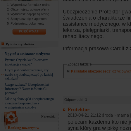
Wypełniasz formularz online
Otrzymujesz gotowe oferty
Ubezpieczenie Protektor gwa
Wybierasz najlepszą ofertę
świadczenia o charakterze f
Spotykasz się z agentem
assistance medycznego, w kt
Podpisujesz dokumenty
lekarza, pielęgniarki, transp
PORÓWNAJ!
rehabilitacyjnego.
Pytania czytelników
Informacja prasowa Cardif z 
5 pytań o assistance medyczne
Pytanie Czytelnika: Co oznacza
indeksacja składki?
Zobacz takďż˝e
Czym jest doubezpieczenie, czy
Kalkulator ubezpieczeďż˝ ďż˝yciowych 
trzeba się doubezpieczyć po każdej
szkodzie?
Czego szukasz? Ubezpieczenia?
Informacji? Nasza infolinia Ci
pomoże!
Jakie są obowiązki ubezpieczonego
Odpowiedzi:
1
związane bezpośrednio z
wystąpieniem szkody?
Protektor
2010-04-21 21:12 środa ~mama 
Narzędzia
polecam każdemu kto nie 
syna który gra w piłkę noż
Ranking towarzystw