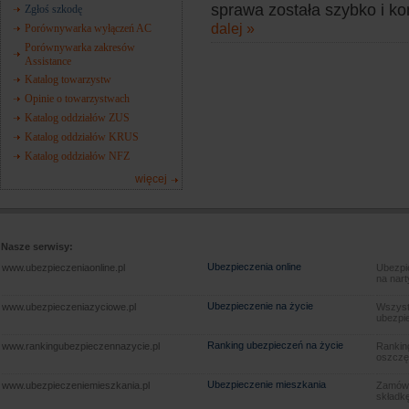
sprawa została szybko i ko
Zgłoś szkodę
dalej »
Porównywarka wyłączeń AC
Porównywarka zakresów
Assistance
Katalog towarzystw
Opinie o towarzystwach
Katalog oddziałów ZUS
Katalog oddziałów KRUS
Katalog oddziałów NFZ
więcej
Nasze serwisy:
Ubezpieczenia online
www.ubezpieczeniaonline.pl
Ubezpie
na nart
Ubezpieczenie na życie
www.ubezpieczeniazyciowe.pl
Wszyst
ubezpie
Ranking ubezpieczeń na życie
www.rankingubezpieczennazycie.pl
Rankin
oszczę
Ubezpieczenie mieszkania
www.ubezpieczeniemieszkania.pl
Zamów u
składkę