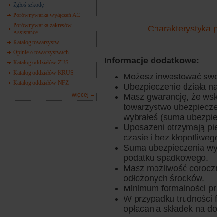
Zgłoś szkodę
Porównywarka wyłączeń AC
Porównywarka zakresów
Charakterystyka 
Assistance
Katalog towarzystw
Opinie o towarzystwach
Informacje dodatkowe:
Katalog oddziałów ZUS
Katalog oddziałów KRUS
Możesz inwestować swo
Katalog oddziałów NFZ
Ubezpieczenie działa na
więcej
Masz gwarancję, że ws
towarzystwo ubezpiecze
wybrałeś (suma ubezpie
Uposażeni otrzymają pi
czasie i bez kłopotliw
Suma ubezpieczenia wyp
podatku spadkowego.
Masz możliwość coroczn
odłożonych środków.
Minimum formalności pr
W przypadku trudności 
opłacania składek na d