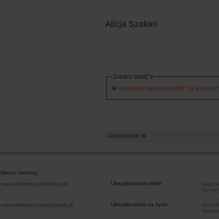
Alicja Szakiel
Zobacz takďż˝e
Kalkulator ubezpieczeďż˝ ďż˝yciowych 
Odpowiedzi:
0
Nasze serwisy:
Ubezpieczenia online
www.ubezpieczeniaonline.pl
Ubezpie
na nart
Ubezpieczenie na życie
www.ubezpieczeniazyciowe.pl
Wszyst
ubezpie