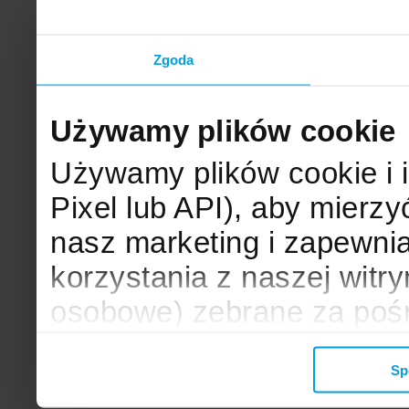
Zgoda
Używamy plików cookie
Używamy plików cookie i 
Pixel lub API), aby mier
nasz marketing i zapewni
korzystania z naszej witr
osobowe) zebrane za poś
mogą zostać wykorzystane
Sp
wyświetlanych Ci reklam. 