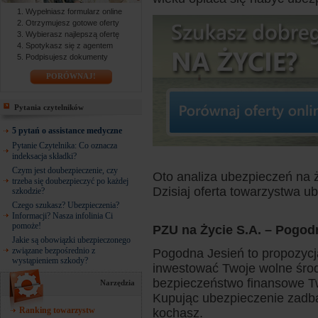
Wypełniasz formularz online
Otrzymujesz gotowe oferty
Wybierasz najlepszą ofertę
Spotykasz się z agentem
Podpisujesz dokumenty
PORÓWNAJ!
Pytania czytelników
5 pytań o assistance medyczne
Pytanie Czytelnika: Co oznacza
indeksacja składki?
Czym jest doubezpieczenie, czy
Oto analiza ubezpieczeń na ży
trzeba się doubezpieczyć po każdej
Dzisiaj oferta towarzystwa 
szkodzie?
Czego szukasz? Ubezpieczenia?
Informacji? Nasza infolinia Ci
pomoże!
PZU na Życie S.A. – Pogod
Jakie są obowiązki ubezpieczonego
związane bezpośrednio z
Pogodna Jesień to propozycja
wystąpieniem szkody?
inwestować Twoje wolne środ
bezpieczeństwo finansowe Tw
Narzędzia
Kupując ubezpieczenie zadbas
Ranking towarzystw
kochasz.