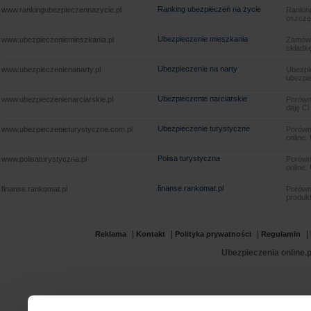
Ranking ubezpieczeń na życie
www.rankingubezpieczennazycie.pl
Rankin
oszczę
Ubezpieczenie mieszkania
www.ubezpieczeniemieszkania.pl
Zamów u
składkę
Ubezpieczenie na narty
www.ubezpieczenienanarty.pl
Ubezpie
ubezpie
Ubezpieczenie narciarskie
www.ubezpieczenienarciarskie.pl
Porówna
daję Ci
Ubezpieczenie turystyczne
www.ubezpieczenieturystyczne.com.pl
Porówna
online.
Polisa turystyczna
www.polisaturystyczna.pl
Porówna
online.
finanse.rankomat.pl
finanse.rankomat.pl
Porówn
produkt
|
|
|
|
Reklama
Kontakt
Polityka prywatności
Regulamin
Ubezpieczenia online.p