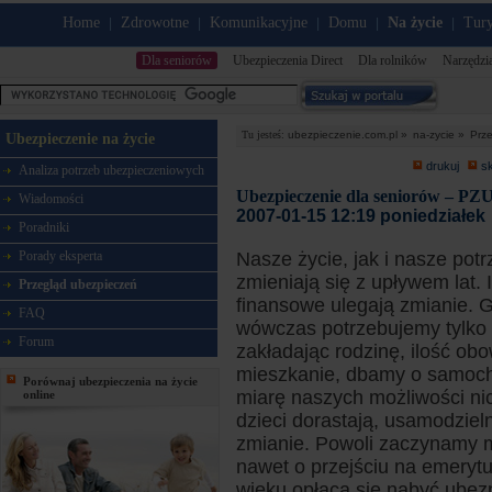
Home
Zdrowotne
Komunikacyjne
Domu
Na życie
Tury
|
|
|
|
|
Dla seniorów
Ubezpieczenia Direct
Dla rolników
Narzędzi
Tu jesteś:
ubezpieczenie.com.pl »
na-zycie »
Prz
Ubezpieczenie na życie
drukuj
s
Analiza potrzeb ubezpieczeniowych
Ubezpieczenie dla seniorów – PZU
Wiadomości
2007-01-15 12:19 poniedziałek
Poradniki
Porady eksperta
Nasze życie, jak i nasze pot
zmieniają się z upływem lat. 
Przegląd ubezpieczeń
finansowe ulegają zmianie. G
FAQ
wówczas potrzebujemy tylko t
Forum
zakładając rodzinę, ilość ob
mieszkanie, dbamy o samochó
Porównaj ubezpieczenia na życie
miarę naszych możliwości ni
online
dzieci dorastają, usamodzieln
zmianie. Powoli zaczynamy 
nawet o przejściu na emerytur
wieku opłaca się nabyć ubez