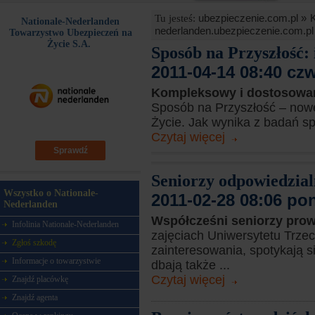
ubezpieczenie.com.pl »
Tu jesteś:
Nationale-Nederlanden
nederlanden.ubezpieczenie.com.pl
Towarzystwo Ubezpieczeń na
Życie S.A.
Sposób na Przyszłość:
2011-04-14 08:40 cz
Kompleksowy i dostosowa
Sposób na Przyszłość – now
Życie. Jak wynika z badań s
Czytaj więcej
Sprawdź
Seniorzy odpowiedzial
Wszystko o Nationale-
2011-02-28 08:06 po
Nederlanden
Współcześni seniorzy pro
Infolinia Nationale-Nederlanden
zajęciach Uniwersytetu Trzec
Zgłoś szkodę
zainteresowania, spotykają si
Informacje o towarzystwie
dbają także ...
Czytaj więcej
Znajdź placówkę
Znajdź agenta