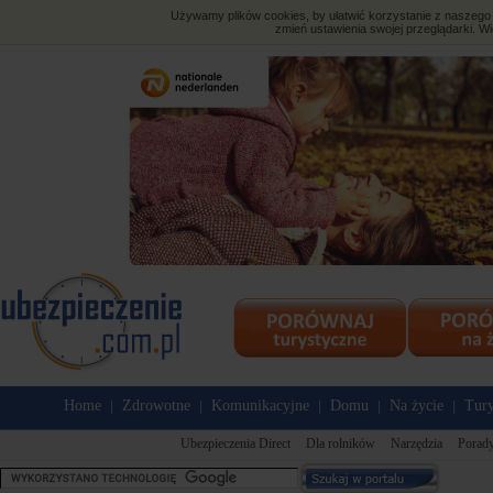
Używamy plików cookies, by ułatwić korzystanie z naszego s
zmień ustawienia swojej przeglądarki. Wi
Home
Zdrowotne
Komunikacyjne
Domu
Na życie
Tury
|
|
|
|
|
Ubezpieczenia Direct
Dla rolników
Narzędzia
Porady