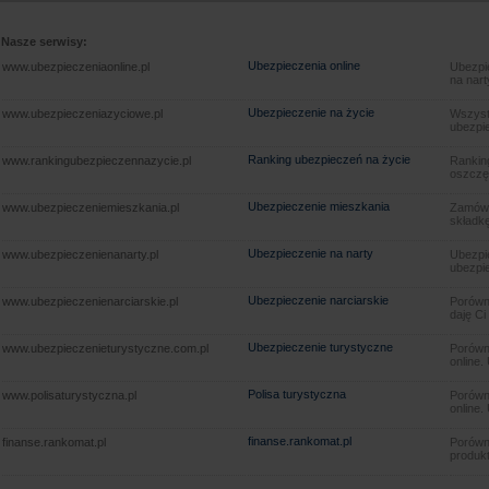
Nasze serwisy:
Ubezpieczenia online
www.ubezpieczeniaonline.pl
Ubezpie
na nart
Ubezpieczenie na życie
www.ubezpieczeniazyciowe.pl
Wszyst
ubezpie
Ranking ubezpieczeń na życie
www.rankingubezpieczennazycie.pl
Rankin
oszczę
Ubezpieczenie mieszkania
www.ubezpieczeniemieszkania.pl
Zamów u
składkę
Ubezpieczenie na narty
www.ubezpieczenienanarty.pl
Ubezpie
ubezpie
Ubezpieczenie narciarskie
www.ubezpieczenienarciarskie.pl
Porówna
daję Ci
Ubezpieczenie turystyczne
www.ubezpieczenieturystyczne.com.pl
Porówna
online.
Polisa turystyczna
www.polisaturystyczna.pl
Porówna
online.
finanse.rankomat.pl
finanse.rankomat.pl
Porówn
produkt