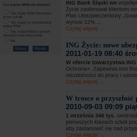
ING Bank Śląski we
współp
Czy kupisz NNW dla dziecka?
Życie zaoferował klientom no
Tak, kupię NNW oferowane
Plan Ubezpieczeniowy „Gwa
przez szkołę
wynosi 12% ...
Tak, kupię mu indywidualną
polisę NNW
Czytaj więcej
Tak, kupię NNW w ramach
ubezpieczenia mieszkania
Nie
ING Życie: nowe ubez
2011-01-19 08:40 śr
W ofercie towarzystwa IN
Ochrona+. Zapewnia ono fina
niezdolności do pracy i samod
Czytaj więcej
W trosce o przyszłość 
2010-09-03 09:09 pią
1 września 346 tys.
siedmiol
pierwszych klasach szkół po
aby zastanowić się nad przysz
Czytaj więcej