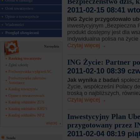
Bezpieczeństwo dziś, k
Ocena w rankingu
2011-02-15 08:41 wt
Oceń towarzystwo
Opinie o towarzystwie
ING Życie przygotowało u
inwestycyjnym „Bezpieczna Pr
Wiadomości
produkt dostępny jest dla ws
Przegląd ubezpieczeń
Indywidualna polisa na życie .
Czytaj więcej
Narzędzia
Ranking towarzystw
ING Życie: Partner po
Zgłoś szkodę
2011-02-10 08:39 cz
Porównywarka wyłączeń AC
Porównywarka zakresów
Jak wynika z badań
społec
Assistance
Życie, współcześni Polacy de
Katalog towarzystw
troską o najbliższych, równi
Opinie o towarzystwach
Czytaj więcej
Katalog oddziałów ZUS
Katalog oddziałów KRUS
Inwestycyjny Plan Ub
Katalog oddziałów NFZ
przygotowany przez I
więcej
2011-02-04 08:19 pią
Sonda