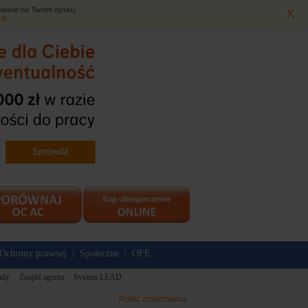
isywane na Twoim dysku,
X
taj
.
Ochrony prawnej
Społeczne
OFE
|
|
ady
Znajdź agenta
System LEAD
Poleć znajomemu