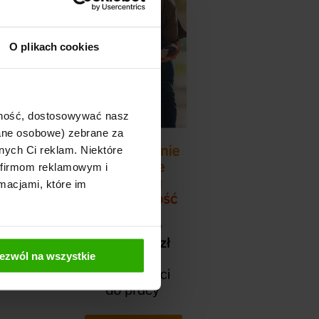
ieszkalnictwem.
ia się
O plikach cookies
ajność, dostosowywać nasz
dane osobowe) zebrane za
nych Ci reklam. Niektóre
 firmom reklamowym i
macjami, które im
ż˝u: Wiadomości
ezwól na wszystkie
ż˝ na Newsletter