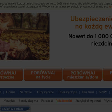
, by ułatwić korzystanie z naszego serwisu. Jeśli nie chcesz, aby pliki cookies były zap
eń ustawienia swojej przeglądarki. Więcej na temat naszej polityki prywatności znajdziesz
tu
e
Domu
Na życie
Turystyczne
Inwestycyjne
Dla firm
NNW
|
|
|
|
|
|
|
Narzędzia
Porady eksperta
Poradniki
Wiadomości
Przegląd ubezpieczeń
Wywi