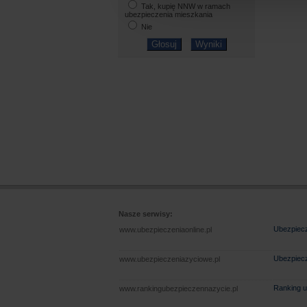
Tak, kupię NNW w ramach
ubezpieczenia mieszkania
Nie
Nasze serwisy:
Ubezpiecz
www.ubezpieczeniaonline.pl
Ubezpiecz
www.ubezpieczeniazyciowe.pl
Ranking u
www.rankingubezpieczennazycie.pl