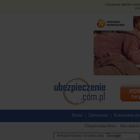
Używamy plików cookies
zmi
Home
Zdrowotne
Komunikacyjn
|
|
Ubezpieczenia Direct
Dla rolników