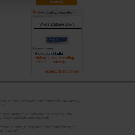
Słownik ubezpieczeniowy
Wpisz szukane słowo
Losowy termin:
Alokacja składki
-
Alokacja składki według
definicji
...
więcej»
przejdź do listy haseł
odu, na życie, zdrowotne, nieruchomości, na wakacje,
wna.
 życie, Korzyści z ubezpieczenia na życie, Ceny
z składką ubezpieczenia na życie.
zdrowie. Ranking Ubezpieczeń Oszczędnościowych -
sę na życie?