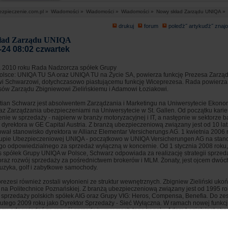
ezpieczenie.com.pl »
Wiadomości »
Wiadomości »
Wiadomości »
Nowy skład Zarządu UNIQA »
drukuj
forum
poleďż˝ artykuďż˝ zna
ład Zarządu UNIQA
-24 08:02 czwartek
 2010 roku Rada Nadzorcza spółek Grupy
lsce: UNIQA TU SA oraz UNIQA TU na Życie SA, powierza funkcję Prezesa Zarzą
wi Schwarzowi, dotychczasowo piastującemu funkcję Wiceprezesa. Rada powierza 
ów Zarządu Zbigniewowi Zielińskiemu i Adamowi Łoziakowi.
tian Schwarz jest absolwentem Zarządzania i Marketingu na Uniwersytecie Ekon
az Zarządzania ubezpieczeniami na Uniwersytecie w St. Gallen. Od początku kari
nie w sprzedaży - najpierw w branży motoryzacyjnej i IT, a następnie w sektorze
 dyrektora w GE Capital Austria. Z branżą ubezpieczeniową związany jest od 10 lat
wał stanowisko dyrektora w Allianz Elementar Versicherungs AG. 1 kwietnia 2006 
upie Ubezpieczeniowej UNIQA - początkowo w UNIQA Versicherungen AG na stano
go odpowiedzialnego za sprzedaż wyłączną w koncernie. Od 1 stycznia 2008 roku,
 spółek Grupy UNIQA w Polsce, Schwarz odpowiada za realizację strategii sprzeda
oraz rozwój sprzedaży za pośrednictwem brokerów i MLM. Żonaty, jest ojcem dwóc
uzyka, golf i zabytkowe samochody.
rezesi również zostali wyłonieni ze struktur wewnętrznych. Zbigniew Zieliński uko
g na Politechnice Poznańskiej. Z branżą ubezpieczeniową związany jest od 1995 ro
h sprzedaży polskich spółek AIG oraz Grupy VIG: Heros, Compensa, Benefia. Do z
 lutego 2009 roku jako Dyrektor Sprzedaży - Sieć Wyłączna. W ramach nowej funkcj
ągu odpowiadać za rozwój sprzedaży w ramach tego kanału. Adam Łoziak jest ab
ytecie im. Adama Mickiewicza w Poznaniu oraz Uniwersytetu Europejskiego Viadr
e n/Odrą; radcą prawnym. Z Grupą UNIQA związany jest od 2003 roku, obecnie zaj