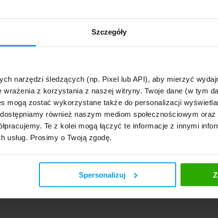
Regionu Centralnego; jako wiceprezes, będzie odpowiedzialny za współpracę z m
nowego Prezesa Zarządu wymaga akceptacji polskiego regulatora.
jednolity skład Zarządu spółek Grupy Ubezpieczeniowej UNIQA w Polsce przedstaw
Szczegóły
o:
s Christian Schwarz - Prezes Zarządu,
gorzata Michalak-Bartkowiak - Wiceprezes Zarządu ds. finansowych,
ika Śliwowska - Wiceprezes Zarządu ds. techniki ubezpieczeniowej,
gniew Zieliński - Wiceprezes Zarządu ds. sprzedaży,
m Łoziak - Wiceprezes Zarządu ds. współpracy z mieszkalnictwem.
ych narzędzi śledzących (np. Pixel lub API), aby mierzyć wyd
e wrażenia z korzystania z naszej witryny. Twoje dane (w tym 
s mogą zostać wykorzystane także do personalizacji wyświetla
iewicz
er
, udostępniamy również naszym mediom społecznościowym oraz
zpieczeniowa UNIQA Polska
ewicz@uniqa.pl
łpracujemy. Te z kolei mogą łączyć te informacje z innymi infor
44766
ch usług. Prosimy o Twoją zgodę.
ka 132
dź
prasowa Uniqi z dnia 23.06.2010 r.
« powrďż˝t do dziaď
Spersonalizuj
Z
« zapisz siď