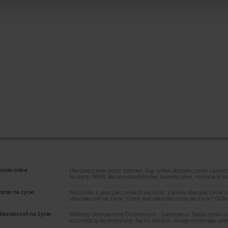
enia online
Ubezpieczenia przez Internet. Kup online ubezpieczenie samoch
na narty, NNW, dla przedsiębiorców, inwestycyjne, ochrona pra
enie na życie
Wszystko o ubezpieczeniach na życie. Zamów ubezpieczenie na
ubezpieczeń na życie, Czym jest ubezpieczenie na życie? Oblic
bezpieczeń na życie
Ranking Ubezpieczeń Ochronnych - zabezpiecz Twoje życie i 
oszczędzaj na emeryturę. Na co zwrócić uwagę wybierając poli