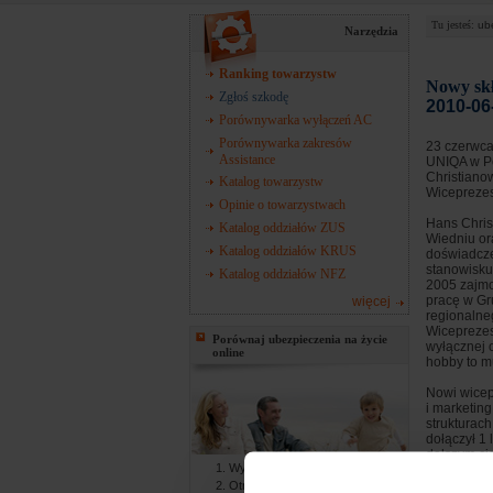
Tu jesteś:
ub
Narzędzia
Ranking towarzystw
Nowy sk
Zgłoś szkodę
2010-06
Porównywarka wyłączeń AC
Porównywarka zakresów
23 czerwca
Assistance
UNIQA w Po
Christiano
Katalog towarzystw
Wiceprezes
Opinie o towarzystwach
Hans Chris
Katalog oddziałów ZUS
Wiedniu or
Katalog oddziałów KRUS
doświadcze
stanowisku
Katalog oddziałów NFZ
2005 zajmo
pracę w Gr
więcej
regionalne
Wiceprezes
Porównaj ubezpieczenia na życie
wyłącznej 
online
hobby to m
Nowi wicep
i marketin
strukturac
dołączył 1
dalszym ci
Wypełniasz formularz online
na Uniwers
Frankfurci
Otrzymujesz gotowe oferty