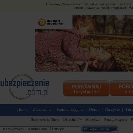
Używamy plików cookies, by ułatwić korzystanie z naszego s
zmień ustawienia swojej przeglądarki. Wi
Home
Zdrowotne
Komunikacyjne
Domu
Na życie
Tury
|
|
|
|
|
Ubezpieczenia Direct
Dla rolników
Narzędzia
Porady eksperta
P