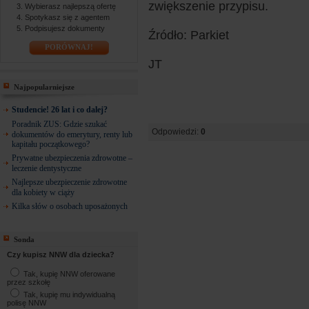
zwiększenie przypisu.
Wybierasz najlepszą ofertę
Spotykasz się z agentem
Podpisujesz dokumenty
Źródło: Parkiet
PORÓWNAJ!
JT
Najpopularniejsze
Studencie! 26 lat i co dalej?
Poradnik ZUS: Gdzie szukać
Odpowiedzi:
0
dokumentów do emerytury, renty lub
kapitału początkowego?
Prywatne ubezpieczenia zdrowotne –
leczenie dentystyczne
Najlepsze ubezpieczenie zdrowotne
dla kobiety w ciąży
Kilka słów o osobach uposażonych
Sonda
Czy kupisz NNW dla dziecka?
Tak, kupię NNW oferowane
przez szkołę
Tak, kupię mu indywidualną
polisę NNW