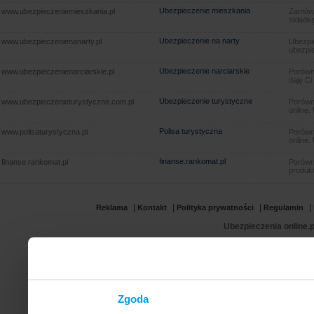
Ubezpieczenie mieszkania
www.ubezpieczeniemieszkania.pl
Zamów u
składkę
Ubezpieczenie na narty
www.ubezpieczenienanarty.pl
Ubezpie
ubezpie
Ubezpieczenie narciarskie
www.ubezpieczenienarciarskie.pl
Porówna
daję Ci
Ubezpieczenie turystyczne
www.ubezpieczenieturystyczne.com.pl
Porówna
online.
Polisa turystyczna
www.polisaturystyczna.pl
Porówna
online.
finanse.rankomat.pl
finanse.rankomat.pl
Porówn
produkt
|
|
|
|
Reklama
Kontakt
Polityka prywatności
Regulamin
Ubezpieczenia online.p
Zgoda