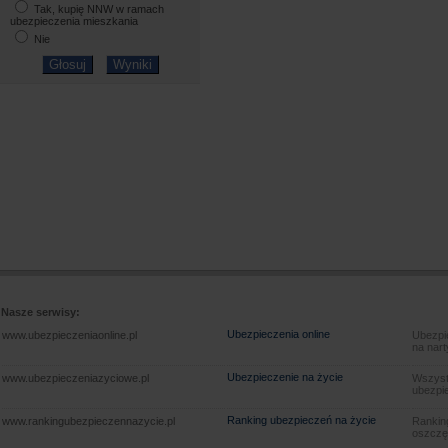
Tak, kupię NNW w ramach
ubezpieczenia mieszkania
Nie
Nasze serwisy:
Ubezpieczenia online
www.ubezpieczeniaonline.pl
Ubezpie
na nart
Ubezpieczenie na życie
www.ubezpieczeniazyciowe.pl
Wszyst
ubezpie
Ranking ubezpieczeń na życie
www.rankingubezpieczennazycie.pl
Rankin
oszczę