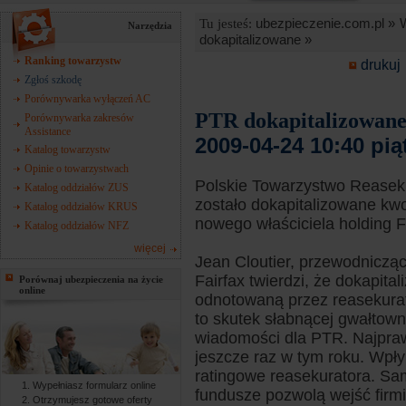
ubezpieczenie.com.pl »
Tu jesteś:
Narzędzia
dokapitalizowane »
Ranking towarzystw
drukuj
Zgłoś szkodę
Porównywarka wyłączeń AC
PTR dokapitalizowan
Porównywarka zakresów
Assistance
2009-04-24 10:40 pią
Katalog towarzystw
Opinie o towarzystwach
Polskie Towarzystwo Reaseku
Katalog oddziałów ZUS
zostało dokapitalizowane kw
Katalog oddziałów KRUS
nowego właściciela holding F
Katalog oddziałów NFZ
więcej
Jean Cloutier, przewodniczą
Fairfax twierdzi, że dokapit
Porównaj ubezpieczenia na życie
online
odnotowaną przez reasekurat
to skutek słabnącej gwałtown
wiadomości dla PTR. Najpraw
jeszcze raz w tym roku. Wpł
ratingowe reasekuratora. Sa
Wypełniasz formularz online
fundusze pozwolą wejść firmi
Otrzymujesz gotowe oferty