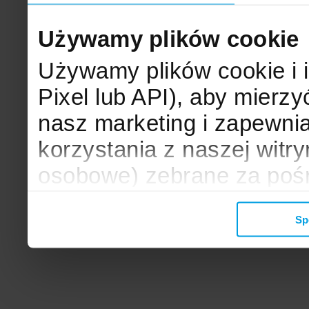
Używamy plików cookie
Używamy plików cookie i 
Pixel lub API), aby mier
nasz marketing i zapewni
korzystania z naszej witr
osobowe) zebrane za poś
mogą zostać wykorzystane
Sp
wyświetlanych Ci reklam. 
zbieramy, udostępniamy 
społecznościowym oraz f
analitycznym, z którymi w